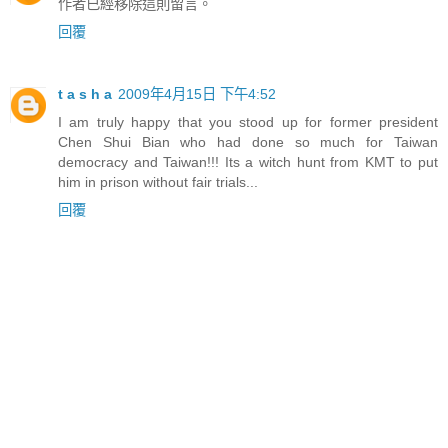
作者已經移除這則留言。
回覆
t a s h a
2009年4月15日 下午4:52
I am truly happy that you stood up for former president
Chen Shui Bian who had done so much for Taiwan
democracy and Taiwan!!! Its a witch hunt from KMT to put
him in prison without fair trials...
回覆