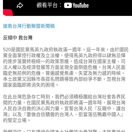
搶救台灣行動聯盟新聞稿
反傾中 救台灣
520是國民黨馬英九政府執政滿一週年。這一年來，由於國民
黨全面掌控行政權及立法權，使得馬英九政府得以肆無忌憚
的逐步落實終極統一的政策思維，造成台灣在國家主權、司
法人權以及經濟發展等方面呈現全面倒退危機。台灣人民面
臨史無前例的危機，普遍感覺焦慮、失望及無力感的時候，
本土政黨又因縣市長提名問題導致內部紛爭不斷，忽視台灣
國家面臨即將消失的困境。
在此台灣危急存亡時刻，我們必須積極團結台灣社會各界民
間的力量，在國民黨馬政府執政即將滿一週年時，展現台灣
人民自決自救的決心與力量，宣誓台灣人民『反親中、護台
灣』以及『要做自信驕傲的台灣人、拒當落伍鴨霸中國人』
的堅定立場。