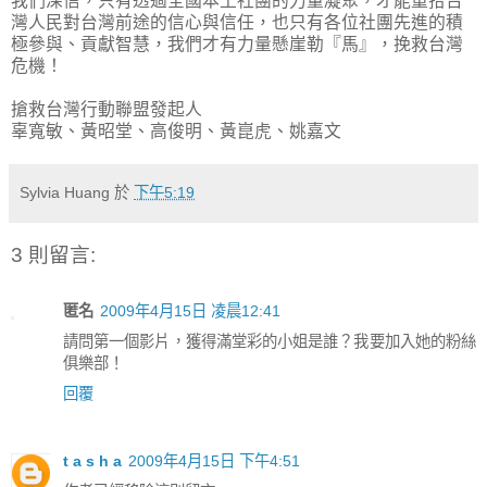
我們深信，只有透過全國本土社團的力量凝聚，才能重拾台
灣人民對台灣前途的信心與信任，也只有各位社團先進的積
極參與、貢獻智慧，我們才有力量懸崖勒『馬』，挽救台灣
危機！
搶救台灣行動聯盟發起人
辜寬敏、黃昭堂、高俊明、黃崑虎、姚嘉文
Sylvia Huang
於
下午5:19
3 則留言:
匿名
2009年4月15日 凌晨12:41
請問第一個影片，獲得滿堂彩的小姐是誰？我要加入她的粉絲
俱樂部！
回覆
t a s h a
2009年4月15日 下午4:51