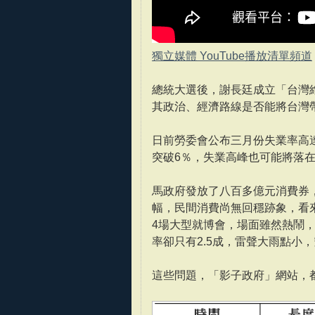
獨立媒體 YouTube播放清單頻道
總統大選後，謝長廷成立「台灣
其政治、經濟路線是否能將台灣
日前勞委會公布三月份失業率高達
突破6％，失業高峰也可能將落在
馬政府發放了八百多億元消費券
幅，民間消費尚無回穩跡象，看
4場大型就博會，場面雖然熱鬧
率卻只有2.5成，雷聲大雨點小
這些問題，「影子政府」網站，