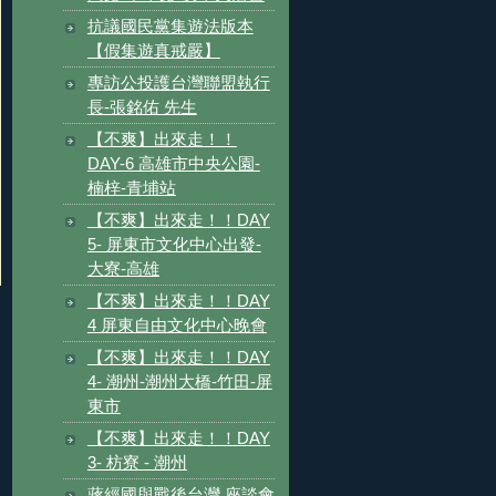
抗議國民黨集遊法版本
【假集遊真戒嚴】
專訪公投護台灣聯盟執行
長-張銘佑 先生
【不爽】出來走！！
DAY-6 高雄市中央公園-
楠梓-青埔站
【不爽】出來走！！DAY
5- 屏東市文化中心出發-
大寮-高雄
【不爽】出來走！！DAY
4 屏東自由文化中心晚會
【不爽】出來走！！DAY
4- 潮州-潮州大橋-竹田-屏
東市
【不爽】出來走！！DAY
3- 枋寮 - 潮州
蔣經國與戰後台灣 座談會