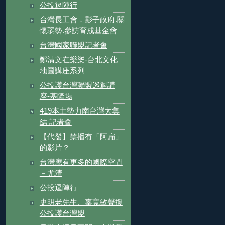
公投逗陣行
台灣長工會．影子政府.關
懷弱勢.參訪育成基金會
台灣國家聯盟記者會
鄭清文在樂樂-台北文化
地圖講座系列
公投護台灣聯盟巡迴講
座-基隆場
419本土勢力南台灣大集
結 記者會
【代發】禁播有「阿扁」
的影片？
台灣應有更多的國際空間
－尤清
公投逗陣行
史明老先生、辜寬敏聲援
公投護台灣盟