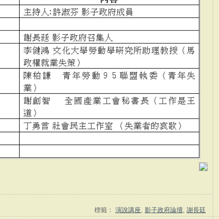
標籤：
演說講座
,
影子政府論壇
,
謝長廷