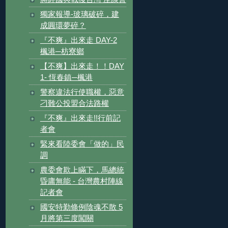
獨家報導-玻璃破碎，建
成圓環夢碎？
『不爽』出來走 DAY-2
楓港─枋寮鄉
【不爽】出來走！！DAY
1- 恆春鎮─楓港
警察違法行使職權，惡意
刁難公投盟合法路權
『不爽』出來走!!行前記
者會
緊來看陸委會「做的」民
調
農委會欺上瞞下，馬總統
昏庸無能 - 台灣農村陣線
記者會
國安特勤條例陰魂不散 5
月將第三度闖關