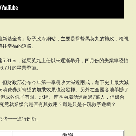
維新基金會」影子政府網站，主要是監督馬英九的施政，檢視
帶往幸福的道路。
5.81％，從馬英九上任以來逐漸攀升，四月份的失業率恐怕
6.7月的畢業季節。
，但財政部公布今年第一季稅收大減近兩成，創下史上最大減
來消費券所寄望的加乘效果也沒發揮。另外在全國各地舉辦了
，但成效似乎有限。北區、南區兩場湧進超過7萬人，但媒合
，究竟就業媒合是否有其效用？還是只是在玩數字遊戲？
都將一一進行剖析。