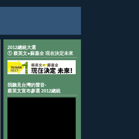
2012總統大選
① 蔡英文●蘇嘉全 現在決定未來
我聽見台灣的聲音-
蔡英文宣布參選 2012總統