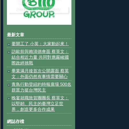
最新文章
要開工了 小英：大家動起來！
訪歐前與賴清德會面 蔡英文：
結合相近力量 共同對應嚴峻國
際政經挑戰
畢業滿月後首次公開露面 蔡英
文：外面仍然有事情需要關心
青鳥行動登紐約時報廣場 500名
群眾力挺台灣民主
晚宴就職致賀團團長 蔡英文：
以堅韌、民主的臺灣立足世
界，創造更多合作成果
網誌存檔