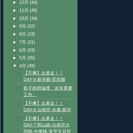
►
12月
(44)
►
11月
(45)
►
10月
(34)
►
9月
(32)
►
8月
(33)
►
7月
(31)
►
6月
(33)
►
5月
(55)
▼
4月
(49)
【不爽】出來走！！
DAY-9 新市鄉-官田鄉
影子政府論壇「反失業要
工作」
【不爽】出來走！！
DAY-8 台南市-永康-新市
【不爽】出來走！！
DAY-7 岡山鎮-台南市大
同路-中華路-安平天后宮