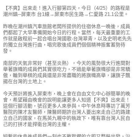
【不爽】出來走！進入行腳第四天，今日（4/25）的路程是
潮州鎮─屏東市 台1線→屏東市民生路→仁愛路 21.1公里。
昨晚在潮州鎮汽車旅館老闆所提供的住宿休息一晚後，成員
們都起了大早準備開始今日的行程。當然，每天最重要的工
作就是啟程前一起合唱台灣國歌-台灣翠青，以及史明老先先
的獨立台灣進行曲，唱完歌後成員們個個精神振奮蓄勢待
發。
南部的天氣非常好（甚至炎熱），今天的風勢很大行進間對
舉著旗幟的成員們其實很吃力，不過能舉著旗幟卻是非常驕
傲，輪到舉棋的成員還是非常盡職的將旗幟高舉，讓旗子飄
揚在台灣的土地上。
今天預計將進入屏東市，晚上會在自由文化中心辦簡單的晚
會，希望藉由晚會的說明能讓更多人知道【不爽】出來走！
這個行腳活動，號召更多人來參與。中午休息時專訪了萬芳
醫院的陳才友醫師，陳醫師期許台灣人要出來走自己的路建
立自己的國家，在馬英九親中的執政下，唯有靠台灣人民自
己的打拼才能捍衛台灣的主權。
短暫的休息後成員們一刻也不敢耽擱的立即又整裝出發，沿