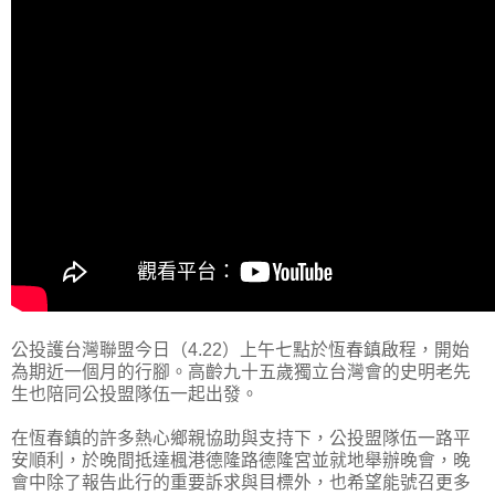
公投護台灣聯盟今日（4.22）上午七點於恆春鎮啟程，開始
為期近一個月的行腳。高齡九十五歲獨立台灣會的史明老先
生也陪同公投盟隊伍一起出發。
在恆春鎮的許多熱心鄉親協助與支持下，公投盟隊伍一路平
安順利，於晚間抵達楓港德隆路德隆宮並就地舉辦晚會，晚
會中除了報告此行的重要訴求與目標外，也希望能號召更多