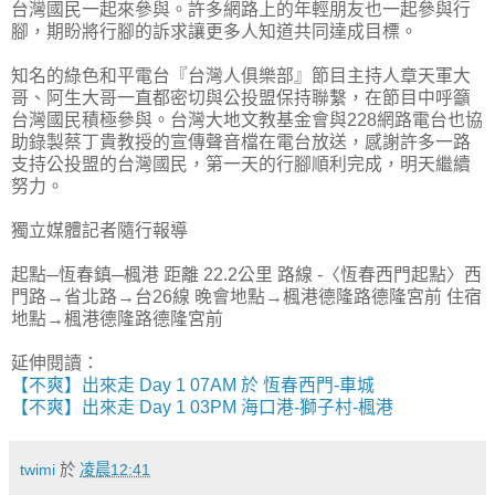
台灣國民一起來參與。許多網路上的年輕朋友也一起參與行
腳，期盼將行腳的訴求讓更多人知道共同達成目標。
知名的綠色和平電台『台灣人俱樂部』節目主持人章天軍大
哥、阿生大哥一直都密切與公投盟保持聯繫，在節目中呼籲
台灣國民積極參與。台灣大地文教基金會與228網路電台也協
助錄製蔡丁貴教授的宣傳聲音檔在電台放送，感謝許多一路
支持公投盟的台灣國民，第一天的行腳順利完成，明天繼續
努力。
獨立媒體記者隨行報導
起點─恆春鎮─楓港 距離 22.2公里 路線 -〈恆春西門起點〉西
門路→省北路→台26線 晚會地點→楓港德隆路德隆宮前 住宿
地點→楓港德隆路德隆宮前
延伸閱讀：
【不爽】出來走 Day 1 07AM 於 恆春西門-車城
【不爽】出來走 Day 1 03PM 海口港-獅子村-楓港
twimi
於
凌晨12:41