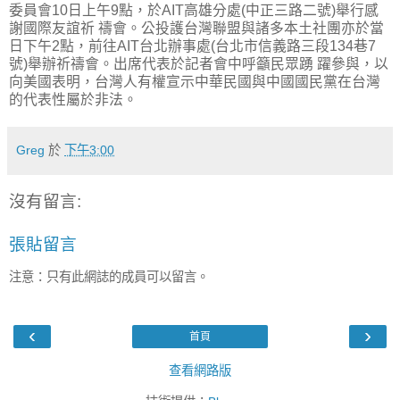
委員會10日上午9點，於AIT高雄分處(中正三路二號)舉行感
謝國際友誼祈 禱會。公投護台灣聯盟與諸多本土社團亦於當
日下午2點，前往AIT台北辦事處(台北市信義路三段134巷7
號)舉辦祈禱會。出席代表於記者會中呼籲民眾踴 躍參與，以
向美國表明，台灣人有權宣示中華民國與中國國民黨在台灣
的代表性屬於非法。
Greg
於
下午3:00
沒有留言:
張貼留言
注意：只有此網誌的成員可以留言。
‹
›
首頁
查看網路版