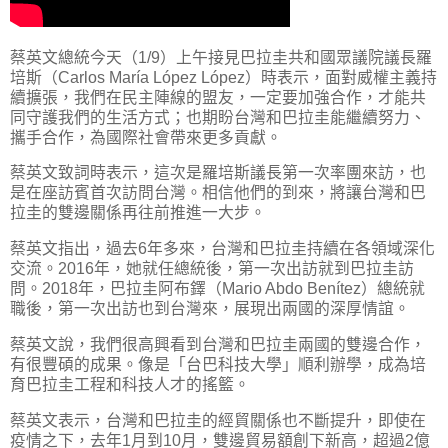
蔡英文總統今天（1/9）上午接見巴拉圭共和國眾議院議長羅
培斯（Carlos María López López）時表示，面對威權主義持
續擴張，我們在民主陣線的盟友，一定要加強合作，才能共
同守護我們的生活方式；也期盼台灣和巴拉圭能繼續努力、
攜手合作，為國際社會帶來更多貢獻。
蔡英文致詞時表示，這次是羅培斯議長第一次率團來訪，也
是在座訪賓首次訪問台灣。相信他們的到來，將讓台灣和巴
拉圭的雙邊關係再往前推進一大步。
蔡英文指出，過去6年多來，台灣和巴拉圭持續在各領域深化
交流。2016年，她就任總統後，第一次出訪就到巴拉圭訪
問。2018年，巴拉圭阿布鐸（Mario Abdo Benítez）總統就
職後，第一次出訪也到台灣來，展現出兩國的深厚情誼。
蔡英文說，我們很高興看到台灣和巴拉圭兩國的雙邊合作，
有很豐碩的成果。像是「台巴科技大學」順利辦學，成為培
育巴拉圭工程和科技人才的搖籃。
蔡英文表示，台灣和巴拉圭的經貿關係也不斷提升，即使在
疫情之下，去年1月到10月，雙邊貿易額創下新高，超過2億