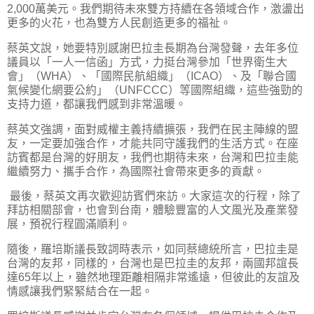
2,000萬美元。我們期待未來雙方持續在各領域合作，激盪出
更多的火花，也為雙方人民創造更多的福祉。
蔡英文說，她要特別感謝巴拉圭長期為台灣發聲，去年多位
議員以「一人一信函」方式，力挺台灣參加「世界衛生大
會」（WHA）、「國際民航組織」（ICAO）、及「聯合國
氣候變化網要公約」（UNFCCC）等國際組織，這些強勁的
支持力道，都讓我們感到非常溫暖。
蔡英文強調，面對威權主義持續擴張，我們在民主陣線的盟
友，一定要加強合作，才能共同守護我們的生活方式。在座
訪賓都是台灣的好朋友，我們也期待未來，台灣和巴拉圭能
繼續努力、攜手合作，為國際社會帶來更多的貢獻。
最後，蔡英文再次歡迎訪賓們來訪。大家這次的行程，除了
拜訪相關部會，也會到台南，體驗豐富的人文風光及產業發
展，預祝行程圓滿順利。
隨後，羅培斯議長致詞時表示，如同蔡總統所言，巴拉圭是
台灣的友邦，同樣的，台灣也是巴拉圭的友邦，兩國邦誼長
達65年以上，雖然地理距離相隔非常遙遠，但彼此的友誼及
情感讓我們緊緊結合在一起。