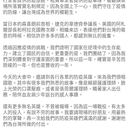
行業者提供防疫旅館，租賃車業者提供防疫車隊，餐廳娛樂
場所落實實名制規定。因為全國上下一心，我們守住了疫情
的防線，讓台灣成為世界的模範生。
當日本的森喜朗前首相、捷克的韋德齊參議長、美國的阿札
爾部長和柯拉克國務次卿，相繼來訪，表達他們對台灣的敬
意的時候，相信許許多多的國人，都感到無比的振奮。
透過因應疫情的挑戰，我們證明了國家在逆境中的生存能
力，建立了國民的自信。更重要的是，我們團結了，因為我
們深刻體會到守護家園的重要。所以這一年，確實是辛苦而
險峻的一年，但也是豐收的一年。
今天的大會中，邀請到各行各業的防疫英雄，來為我們領唱
國歌。其中有很多我們熟悉的故事，像是賴碧蓮護理師，臉
上光榮的口罩壓痕，或者是張莞爾護理師，瞞著家人出任
務，陪伴血友病少年返台的感人事蹟。
還有更多無名英雄，不曾被報導，因為這一場戰役，有太多
人的投入，有說不完的故事。我要請現場的好朋友，用最熱
烈的掌聲，再一次給我們的防疫英雄們滿滿的感謝，謝謝他
們為台灣所做的付出。