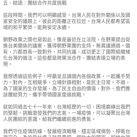
五、結語：團結合作共度挑戰
這段時間，我們可以明顯感受，台灣人民在對外關係以及國
家安全的議題上，彼此的距離正在拉近。台灣人民都希望區
域的和平繁榮，能夠安定永續。
朝野政黨之間也是如此。像是最近在立法院，在野黨提出促
進台美關係的議案，獲得朝野黨團的支持，無異議通過。還
有，六都首長一致對外，共同抗議，成功更正了國際組織矮
化台灣的做法。這些都是跨黨派合作，團結表達立場的表
現。
我想透過這些例子，呼籲並且請國內各個政黨，一起攜手努
力。對內，互相競爭，立場針鋒相對，是民主日常。不過，
為了國家的生存發展，為了民主自由的價值，對外，我們應
該團結努力，攜手帶領國家度過挑戰。
就如同過去七十一年來，台灣經歷的一切，困境磨練出我們
的堅韌，挑戰激發我們的志氣，一場疫情，可以凝聚出台灣
人民團結的意識，給我們繼續前進的勇氣。
我們守住疫情防線、發展經濟戰略、穩定區域情勢、捍衛台