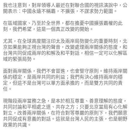
我也注意到，對岸領導人最近在對聯合國的視訊演說中，公
開表示：中國永遠不稱霸，不擴張，不謀求勢力範圍。
在區域國家、乃至於全世界，都在擔憂中國擴張霸權的此
刻，我們希望，這是一個真正改變的開始。
尤其，在全球高度關注印太及兩岸局勢變化的重要時刻，北
京如果能夠正視台灣的聲音，改變處理兩岸關係的態度，和
台灣共同促成兩岸的和解及和平對話，相信一定可以化解區
域的緊張局勢。
面對兩岸關係，我們不會冒進，也會堅守原則。維持兩岸關
係的穩定，是兩岸共同的利益；我們有決心維持兩岸的穩
定，但這不是台灣可以單方面承擔的，而是雙方共同的責
任。
現階段兩岸當務之急，是本於相互尊重、善意理解的態度，
共同討論和平相處之道、共存之方；只要北京當局有心化解
對立，改善兩岸關係，在符合對等尊嚴的原則下，我們願意
共同促成有意義的對話。這就是台灣人民的主張，也是朝野
政黨的共識。