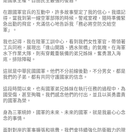
是國家主權、自由民主最強的後盾。
在跟國軍官兵的互動中，許多故事堅定了我的信心。我還記
得，當我到第一線空軍部隊的時候，警戒室裡，隨時準備緊
急出勤的飛官，充滿信心地告訴我「務必將空防交給空
軍」。
我也記得，我在陸軍工訓中心，看到我們女性軍官，帶領著
工兵同袍，展現出「逢山開路、遇水架橋」的氣魄。在海軍
水下作業大隊，則有穿戴重裝備的弟兄姊妹，奮勇潛入海
底，排除障礙。
這就是中華民國國軍。他們不分前線後勤，不分男女，都是
我們的子弟，都有共同守護國家的信念。
這段時間以來，也有國軍弟兄姊妹在執行任務的過程中，為
國受傷，甚至殉職。我們感念他們的付出，並且以英勇盡責
的國軍為榮。
身為三軍統帥，國軍的未來、未來的國軍，就是我最心心念
念的事情。
面對對岸的軍事擴張和挑釁，我們會持續強化防衛戰力的現