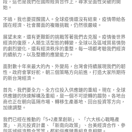
段，這也是我們在國際經貿合作上，尋求全面性突破的開
始。
不過，我也要提醒國人。全球疫情還沒有結束，疫情帶給各
國在經濟、社會層面的複雜挑戰，仍然很嚴峻。
展望未來，還有更艱鉅的挑戰等著我們去克服。疫情後世界
經濟的復原，人類生活型態的轉變，全球以及區域貿易情勢
的劇烈變化，還有經濟秩序的重整，每一項都考驗我們經濟
的續航力，以及整體的應變能力。
面對數十年來最大的內、外變局，台灣會持續展現我們的韌
性，政府會掌好舵，朝三個策略方向前進，打造大家所期待
的新台灣經濟。
首先，我們要全力、全方位投入供應鏈的重組。現在，全球
供應鏈的快速解構及重組，是一個不可逆轉的趨勢。各地台
商也正在朝向區隔市場、轉移生產基地、回台投資等方向，
加速調整。
我們已經在推動的「5+2產業創新」、「六大核心戰略產
業」、兆元投資計畫、「新南向政策」、台美經濟合作、參
與區域經濟整合等等，都和供應鏈重組息息相關。