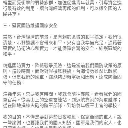
轉型而受衝擊的弱勢族群，加強促進青年就業，引導資金進
行最有效的利用，讓台灣經濟再起的紅利，可以讓全國的人
民共享。
三、堅實國防維護國家安全
當然，台灣經濟的前景，是有賴於區域的和平穩定。我們很
清楚，示弱退讓不會帶來和平，只有自我準備充足，憑藉著
堅實的防衛決心和實力，才能保障台灣的安全、維護區域的
和平。
精進國防實力，降低戰爭風險，這是當前我們國防政策的原
則。這段時間，面對對岸機艦騷擾，台海情勢雖然比較緊
張，但是我們的國軍，都能夠即時掌握和因應，達成防衛固
守的任務。
這幾年來，只要我有時間，我就會前往部隊，看看我們的國
軍官兵。從高山上的空軍雷達站，到返航靠港的海軍艦隊；
從在陣地操練火砲的陸軍部隊，到培養年輕軍士官的學校。
我的目的，不僅是要對這些日夜輪班、保家衛國的軍人，說
一聲謝謝，也要讓我們的國人知道，國軍是我們的家人，也