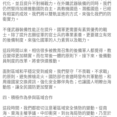
代化，並且提升不對稱戰力。在外購武器裝備的同時，我們
仍然堅持加速推動國防自主，高教機國造、潛艦國造，已經
有相當的成效。我們將以雙軌並進的方式，來強化我們的防
衛實力。
不僅武器裝備性能正在提升，國軍更需要有素質優秀的戰
士。除了提升志願從軍的官士兵的專業素養，更要建立有效
的後備制度，來強化國軍的人力素質以及戰力。
這段時間以來，相信很多被教育召集的後備軍人都覺得，教
召變得更加精實。而在常後一體的原則下，接下來，後備動
員制度的改革，將會快速推動。
面對區域和平穩定受到威脅，我們堅守「不畏戰，不求戰」
的原則，避免擦槍走火。國防部也會適時發布共軍動態，和
周邊國家交換資訊，強化安全夥伴角色；也讓國人明瞭台海
動態，讓全民國防更加堅實。
四、積極作為參與區域合作
這段時間，我們都密切注意著區域安全情勢的變動。從南
海、東海主權爭議，中印衝突，到台海局勢的變動，乃至於