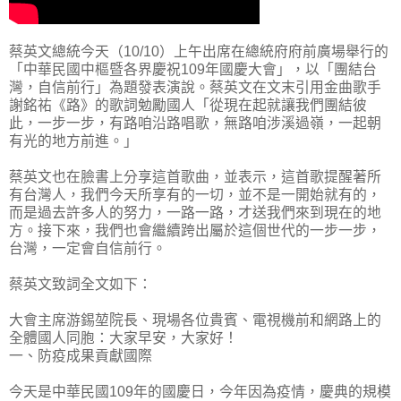
蔡英文總統今天（10/10）上午出席在總統府府前廣場舉行的
「中華民國中樞暨各界慶祝109年國慶大會」，以「團結台
灣，自信前行」為題發表演說。蔡英文在文末引用金曲歌手
謝銘祐《路》的歌詞勉勵國人「從現在起就讓我們團結彼
此，一步一步，有路咱沿路唱歌，無路咱涉溪過嶺，一起朝
有光的地方前進。」
蔡英文也在臉書上分享這首歌曲，並表示，這首歌提醒著所
有台灣人，我們今天所享有的一切，並不是一開始就有的，
而是過去許多人的努力，一路一路，才送我們來到現在的地
方。接下來，我們也會繼續跨出屬於這個世代的一步一步，
台灣，一定會自信前行。
蔡英文致詞全文如下：
大會主席游錫堃院長、現場各位貴賓、電視機前和網路上的
全體國人同胞：大家早安，大家好！
一、防疫成果貢獻國際
今天是中華民國109年的國慶日，今年因為疫情，慶典的規模