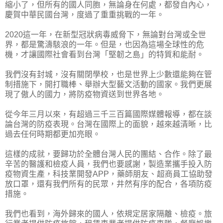
縮小了，但所有的國人同胞，無論身在何處，都發自內心，
慶賀中華民國台灣，度過了重重挑戰的一年。
2020這一年，在新型冠狀病毒威脅下，無論對台灣或全世
界，都是驚濤駭浪的一年。但是，也因為這場全球性的危
機，才讓國際社會看到台灣「堅韌之島」的特質和能耐。
我們沒有封城，沒有關閉學校，也是世界上少數還能夠在管
制措施下，開打職棒、舉辦大型藝文活動的國家。我們更展
現了傲人的國力，將防疫物資送到世界各地。
從今年三月以來，有超過三千三百篇國際媒體報導，都在談
論台灣的防疫表現。台灣在國際上的面貌，越來越清晰，比
過去任何時期都更加亮眼。
這樣的成就，要歸功於全體台灣人民的團結、合作。除了最
辛苦的醫護和檢疫人員，我們也要感謝，製造業攜手投入防
疫物資生產，科技業開發APP，藥師朋友、超商員工協助發
放口罩，還有我們所有的民眾，井然有序的配合，各項防疫
措施。
我們也看到，海外歸來的國人，依規定居家隔離、檢疫。旅