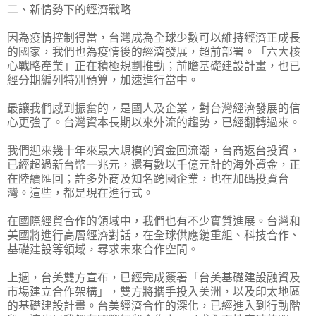
二、新情勢下的經濟戰略
因為疫情控制得當，台灣成為全球少數可以維持經濟正成長
的國家，我們也為疫情後的經濟發展，超前部署。「六大核
心戰略產業」正在積極規劃推動；前瞻基礎建設計畫，也已
經分期編列特別預算，加速進行當中。
最讓我們感到振奮的，是國人及企業，對台灣經濟發展的信
心更強了。台灣資本長期以來外流的趨勢，已經翻轉過來。
我們迎來幾十年來最大規模的資金回流潮，台商返台投資，
已經超過新台幣一兆元，還有數以千億元計的海外資金，正
在陸續匯回；許多外商及知名跨國企業，也在加碼投資台
灣。這些，都是現在進行式。
在國際經貿合作的領域中，我們也有不少實質進展。台灣和
美國將進行高層經濟對話，在全球供應鏈重組、科技合作、
基礎建設等領域，尋求未來合作空間。
上週，台美雙方宣布，已經完成簽署「台美基礎建設融資及
市場建立合作架構」，雙方將攜手投入美洲，以及印太地區
的基礎建設計畫。台美經濟合作的深化，已經進入到行動階