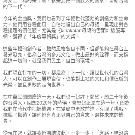
灣安全，為的是什麼？就是要把一個壯大的國家，留給台灣
的下一代。
今年的金曲獎，我們也看到了年輕世代蓬勃的創造力和生命
力。他們用各種曲風，自信地唱出自己的母語，呈現出對各
種議題的價值觀。尤其是《kinakaian母親的舌頭》這張專
輯，獲得了「年度專輯獎」的大獎。
這些年輕的創作者，雖然風格各自不同，但都能夠在舞台上
發光發亮，也為台灣的多元文化，做出最好的詮釋。而支撐
起這一切的，就是我們民主、自由的環境。
我們現在打拚的一切，都是為了下一代、讓世世代代的台灣
人，可以在創作上展現自信，也能對土地的文化和價值感到
光榮，並且勇敢的走向世界。
在中華民國國慶這一天，我們也一起許下願望，願二十年後
的台灣人，回想2020年的時候，會想起正是在這一年，因為
我們在時代中把握機遇，在變局中勇敢前進，克服了挑戰、
擺脫了枷鎖，讓他們有真正以自己的意志，選擇未來的機
會。
從現在起，就讓我們團結彼此，一步一步，「有路，咱沿路