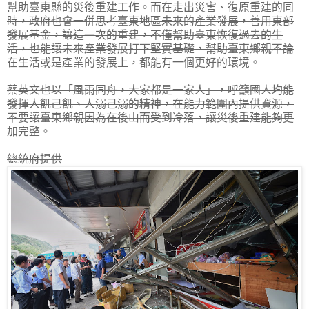
幫助臺東縣的災後重建工作。而在走出災害、復原重建的同
時，政府也會一併思考臺東地區未來的產業發展，善用東部
發展基金，讓這一次的重建，不僅幫助臺東恢復過去的生
活，也能讓未來產業發展打下堅實基礎，幫助臺東鄉親不論
在生活或是產業的發展上，都能有一個更好的環境。
蔡英文也以「風雨同舟，大家都是一家人」，呼籲國人均能
發揮人飢己飢、人溺己溺的精神，在能力範圍內提供資源，
不要讓臺東鄉親因為在後山而受到冷落，讓災後重建能夠更
加完整。
總統府提供