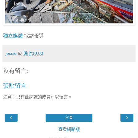
獨立媒體
採訪報導
jessie
於
晚上10:00
沒有留言:
張貼留言
注意：只有此網誌的成員可以留言。
‹
›
首頁
查看網路版