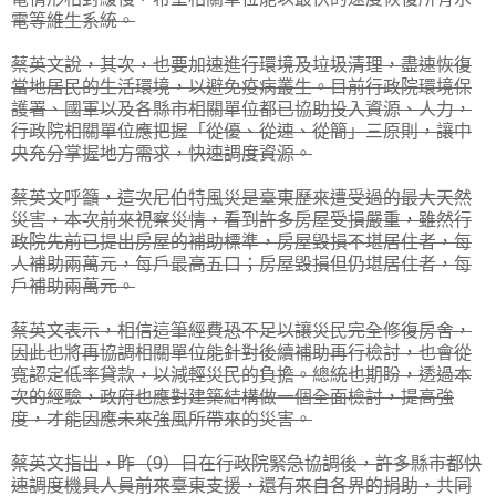
電等維生系統。
蔡英文說，其次，也要加速進行環境及垃圾清理，盡速恢復
當地居民的生活環境，以避免疫病叢生。目前行政院環境保
護署、國軍以及各縣市相關單位都已協助投入資源、人力，
行政院相關單位應把握「從優、從速、從簡」三原則，讓中
央充分掌握地方需求，快速調度資源。
蔡英文呼籲，這次尼伯特風災是臺東歷來遭受過的最大天然
災害，本次前來視察災情，看到許多房屋受損嚴重，雖然行
政院先前已提出房屋的補助標準，房屋毀損不堪居住者，每
人補助兩萬元，每戶最高五口；房屋毀損但仍堪居住者，每
戶補助兩萬元。
蔡英文表示，相信這筆經費恐不足以讓災民完全修復房舍，
因此也將再協調相關單位能針對後續補助再行檢討，也會從
寬認定低率貸款，以減輕災民的負擔。總統也期盼，透過本
次的經驗，政府也應對建築結構做一個全面檢討，提高強
度，才能因應未來強風所帶來的災害。
蔡英文指出，昨（9）日在行政院緊急協調後，許多縣市都快
速調度機具人員前來臺東支援，還有來自各界的捐助，共同