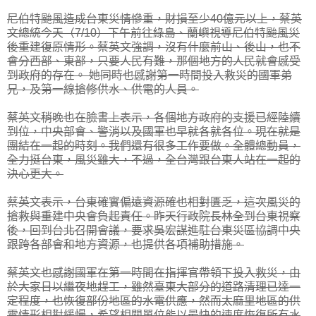
尼伯特颱風造成台東災情慘重，財損至少40億元以上，蔡英
文總統今天（7/10）下午前往綠島、蘭嶼視導尼伯特颱風災
後重建復原情形。蔡英文強調，沒有什麼前山、後山，也不
會分西部、東部，只要人民有難，那個地方的人民就會感受
到政府的存在。 她同時也感謝第一時間投入救災的國軍弟
兄，及第一線搶修供水、供電的人員。
蔡英文稍晚也在臉書上表示，各個地方政府的支援已經陸續
到位，中央部會、警消以及國軍也早就各就各位。現在就是
團結在一起的時刻。我們還有很多工作要做。全體總動員，
全力挺台東，風災雖大，不過，全台灣跟台東人站在一起的
決心更大。
蔡英文表示，台東確實偏遠資源確也相對匱乏，這次風災的
搶救與重建中央會負起責任。昨天行政院長林全到台東視察
後，回到台北召開會議，要求吳宏謀進駐台東災區協調中央
跟跨各部會和地方資源，也提供各項補助措施。
蔡英文也感謝國軍在第一時間在指揮官帶領下投入救災，由
於大家日以繼夜地趕工，雖然臺東大部分的道路清理已達一
定程度，也恢復部份地區的水電供應，然而太麻里地區的供
電情形相對緩慢，希望相關單位能以最快的速度恢復所有水