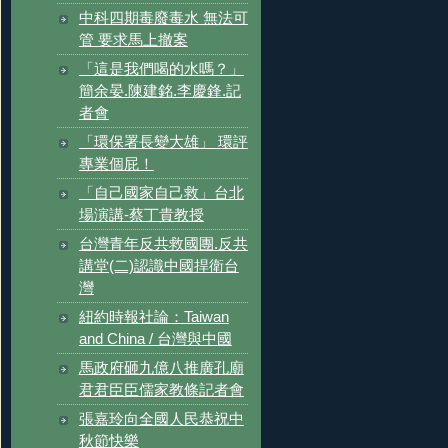
中科四期毒廢毒水 無法可
管 要求馬上撤案
「這是我們喝的水嗎？」
簡余晏.陳建銘.李慶鋒.記
者會
「環保署長變大雄」 環評
專業個屁！
「自己國家自己救」台北
場演講-蔡丁貴教授
台灣青年反共救國團.反共
講堂(二)認識中國捍衛台
灣
紐約時報社論：Taiwan
and China / 台灣與中國
馬政府砸九億八推廣孔廟
君君臣臣儒家教條記者會
張嘉玲向全國人民恭祝中
秋節快樂