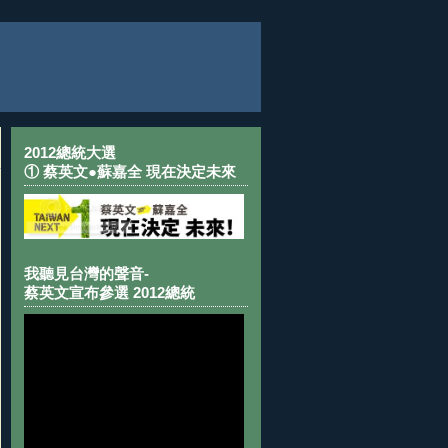
2012總統大選
① 蔡英文●蘇嘉全 現在決定未來
我聽見台灣的聲音-
蔡英文宣布參選 2012總統