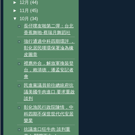
►
12月
(44)
►
11月
(45)
▼
10月
(34)
長仔噗友啪第二彈：台北
香蕉舞啪-蔡瑞月舞蹈社
強行通過中科四期環評 ，
彰化居民嘆環保署淪為橡
皮圖章
裡應外合．解放軍換裝登
台，賴清德．潘孟安記者
會
民進黨議員前往總統府抗
議美國牛肉進口.要求重啟
談判
彰化漁民行政院陳情，中
科四期不保世世代代安居
樂業
抗議進口狂牛肉 談判重