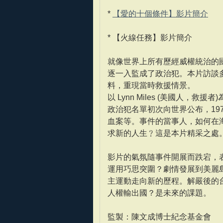
*
【愛的十個條件】影片簡介
* 【火線任務】影片簡介
就像世界上所有歷經威權統治的
逐一入監成了政治犯。本片訪談
料，重現當時救援情景。
以 Lynn Miles (美國人，
政治犯名單初次向世界公布，197
血案等。事件的當事人，如何在
求新的人生﹖這是本片精采之處
影片的氣氛隨事件開展而跌宕，
運用巧思突圍？劇情發展到美麗
主運動走向新的歷程。解嚴後的
人權輸出國？是未來的課題。
監製：陳文成博士紀念基金會