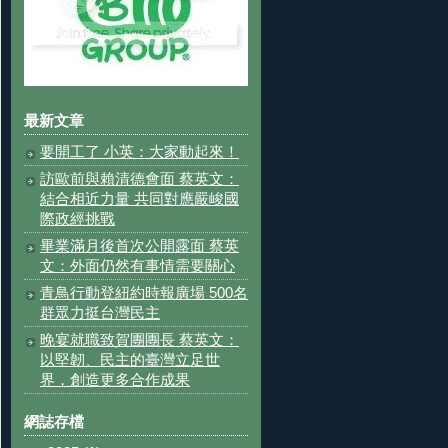
最新文章
要開工了 小英：大家動起來！
訪歐前與賴清德會面 蔡英文：
結合相近力量 共同對應嚴峻國
際政經挑戰
畢業滿月後首次公開露面 蔡英
文：外面仍然有事情需要關心
青鳥行動登紐約時報廣場 500名
群眾力挺台灣民主
晚宴就職致賀團團長 蔡英文：
以堅韌、民主的臺灣立足世
界，創造更多合作成果
網誌存檔