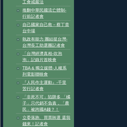
工會戒嚴法
推翻中華民國流亡體制-
行前記者會
自己國家自己救－蔡丁貴
台中場
執政有能力 團結挺台灣-
台灣長工助選團記者會
「台灣經濟真相-吹泡
泡」記錄片首映會
TBA & 獨立媒體-人權系
列電影聯映會
『人民作主運動』-千里
苦行記者會
「非死不可」陷阱多 「橘
子」只代銷不負責，「農
民」被跨國A錢？！
立委落跑、買票賄選 還我
錢來！記者會