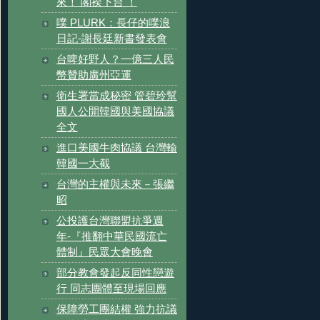
來！ 閣揆下台 ！
噗 PLURK：長仔的噗浪
日記-謝長廷新書發表會
台啤好野人？一億三人民
幣贊助廣州亞運
衛生署當成秘密 管碧玲幫
國人公開韓國與美國協議
全文
進口美國牛肉協議 台灣輸
韓國一大截
台灣的主權與未來－張繼
昭
公投護台灣聯盟抗爭週
年-『推翻中華民國流亡
體制』民眾大會晚會
部分教會發起反同性戀遊
行 同志團體至現場回應
保障勞工團結權 強力抗議