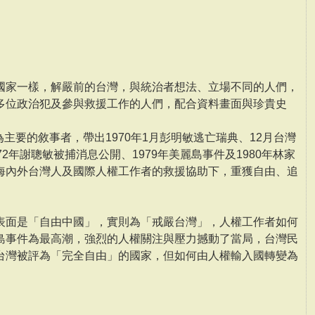
國家一樣，解嚴前的台灣，與統治者想法、立場不同的人們，
多位政治犯及參與救援工作的人們，配合資料畫面與珍貴史
救援者)為主要的敘事者，帶出1970年1月彭明敏逃亡瑞典、12月台灣
2年謝聰敏被捕消息公開、1979年美麗島事件及1980年林家
海內外台灣人及國際人權工作者的救援協助下，重獲自由、追
。
表面是「自由中國」，實則為「戒嚴台灣」，人權工作者如何
島事件為最高潮，強烈的人權關注與壓力撼動了當局，台灣民
台灣被評為「完全自由」的國家，但如何由人權輸入國轉變為