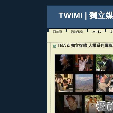
TWIMI | 獨立
回首頁
活動訊息
twimitv
友
TBA & 獨立媒體-人權系列電