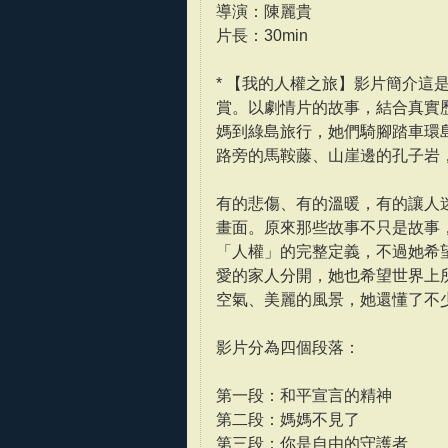
導演：陳麗貴
片長：30min
* 【我的人權之旅】影片簡介
賞。以劇情片的故事，結合真實
媽到綠島旅行，她們騎腳踏車環
路旁的馬鞍藤、山崖邊的孔子岩
有的悲傷、有的溫暖，有的讓人
畫面。原來那些故事不只是故事
「人權」的完整定義，不過她希
愛的家人分開，她也希望世界上
空氣、美麗的風景，她還懂了不
影片分為四個段落：
第一段：和平宣言的精神
第二段：媽媽不見了
第三段：你是自由的守護者