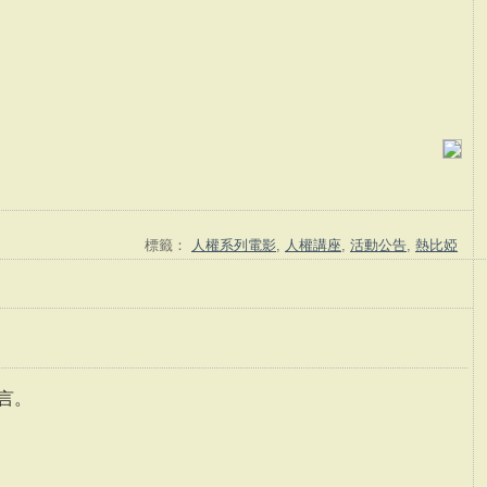
標籤：
人權系列電影
,
人權講座
,
活動公告
,
熱比婭
言。