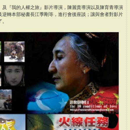
』及『我的人權之旅』影片導演，陳麗貴導演以及陳育青導演
及逆轉本部秘書長江季剛等，進行會後座談；讓與會者對影片
了。