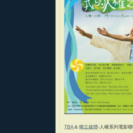
TBA
&
獨立媒體
-人權系列電影