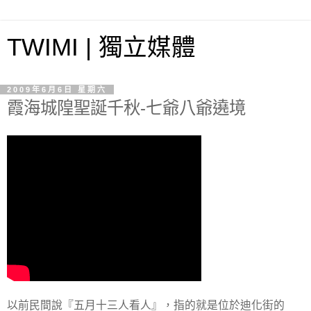
TWIMI | 獨立媒體
2009年6月6日 星期六
霞海城隍聖誕千秋-七爺八爺遶境
以前民間說『五月十三人看人』，指的就是位於迪化街的