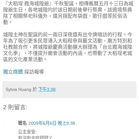
『大稻埕 霞海城隍爺』千秋聖誕，相傳舊曆五月十三日為城
隍爺生日，各地城隍均於該日期前後舉行祭典，該遶境祭典
除了相關祭祀科儀外，還另搭配布袋戲、歌仔戲等民俗活
動。
城隍主神在聖誕的前一兩日深夜還有出令牌暗訪的行程。今
年為了吸引更多民眾湧入大稻程參與藝文活動，廟方特別和
社教館合作，將城隍爺慶典活動擴大辦理為「台北霞海城隍
文化季」，不僅提升廟會活動的內涵，也帶動了大稻埕老城
區的文化產業活動。
獨立媒體
採訪報導
Sylvia Huang
於
下午3:38
2 則留言:
匿名
2009年6月6日 晚上9:38
公主安安:
有沒有去吃拜拜ㄚ...........................