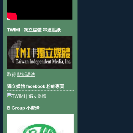
TWIMI | 獨立媒體 串連貼紙
取得
貼紙語法
獨立媒體 facebook 粉絲專頁
B Group 小蜜蜂