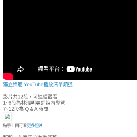
獨立媒體 YouTube播放清單頻道
影片共12段，可連續觀看
1~6段為林瑞明老師館內導覽
7~12段為 Q & A 時間
點擊上圖可看
更多照片