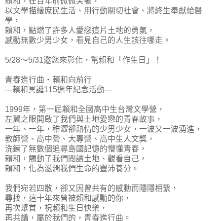
賴和，在百年前微微笑著，
以文學描繪庶民生活、用行動關切社會、將終生奉獻給醫
學，
賴和，點燃了許多人愛戀這片土地的勇氣，
感動無數少男少女，看見自己的人生該往哪走。
5/28～5/31邀您來彰化，幫賴和「作生日」！
青春進行曲‧賴和向前行
---賴和冥誕115週年紀念活動---
1999年，第一屆賴和全國高中生台灣文學營，
左翼之眼開啟了我們與土地愛戀的青春故事，
一年、一年，稚澀卻熱情的少男少女，一波又一波湧進，
教師營、高中營、大專營、高中生人文獎，
洗鍊了無數個追尋島國記憶的懵懂青春，
賴和，觸動了我們閱讀土地、觀看自己，
賴和，化為滋潤我們生命的豐沛養分。
我們宛若四散，卻又因曾共有的感動而隱隱相繫，
尋找，這十年來曾被賴和感動的你，
再次聚首，祝賴和生日快樂，
再共譜，屬於我們的，青春進行曲。