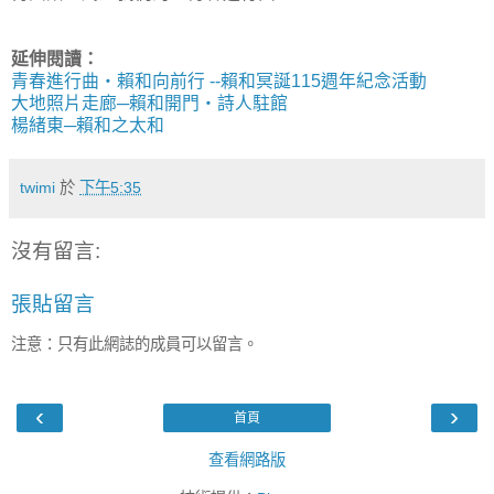
延伸閱讀：
青春進行曲‧賴和向前行 --賴和冥誕115週年紀念活動
大地照片走廊─賴和開門‧詩人駐館
楊緒東─賴和之太和
twimi
於
下午5:35
沒有留言:
張貼留言
注意：只有此網誌的成員可以留言。
‹
›
首頁
查看網路版