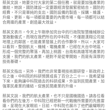
蔡英文說，她要交付大家的第二個任務，就是要加強產業的
連結。她說，國防建設一定要跟經濟發展緊密結合。國防的
經費，不只是單純的支出。國防設備的製造、採購、維護、
升級、更新，每一項都是重要的內需市場，每一項都可以結
合周邊的產業，創造最大效益。
蔡英文表示，今天上午剛參加完台中的行政院智慧機械辦公
室啟動儀式，而現在我們所在的中科院，不僅跟漢翔公司是
地理上的鄰居，也是產業發展上的合作夥伴。所以，大家可
以看到，整個航太、機械、電機產業，已經在大台中地區，
形成一個完整的聚落，再加上桃園、台南和高雄等地產業的
支援，我們的航太產業，絕對不是從零開始，而是有深厚的
技術基礎。
蔡英文指出，另外，我們也非常重視技術跟研發，新政府上
任之後，中科院的科研預算成長了百分之二十一。我希望接
下來，能夠讓中科院過去的科研成果，外溢到民間產業，加
強軍民產業的連結，促進民間產業的升級。
蔡英文說，我們的航太產業，也不只是國機國造。請各位看
看你們的左後方，中科院已經把新一代戰機所需要的先進雷
達，呈現在大家眼前。日前，中科院也展示了他們最耀眼的