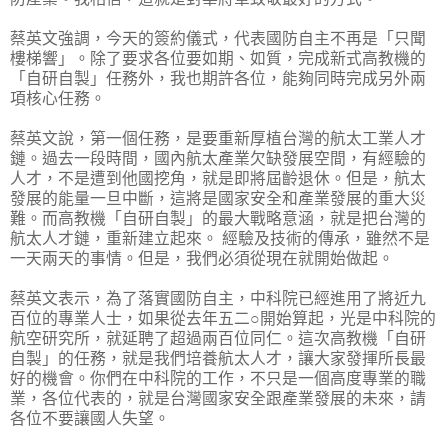
蔡英文強調，今天的簽約儀式，代表國防自主不再是「只聞
樓梯響」。除了要求各位要如期、如質，完成新式高教機的
「自研自製」任務外，我也期許各位，能夠同時完成另外兩
項核心任務。
蔡英文說，第一個任務，是要重新厚植台灣的航太工業人才
鏈。過去一段時間，國內航太產業欠缺發展空間，有經驗的
人才，不是遭到他國挖角，就是即將屆齡退休。但是，航太
發展的能量一旦中斷，這將是國家安全和產業發展的重大災
難。而高教機「自研自製」的最大戰略意涵，就是把台灣的
航太人才鏈，重新建立起來。 經驗及技術的傳承，雖然不是
一天兩天的事情。但是，我們必須從現在就開始做起。
蔡英文表示，為了落實國防自主，中科院已經進用了將近九
百位的專業人士，如果從去年五二○開始算起，光是中科院的
航空研究所，就延聘了超過兩百位同仁。這次高教機「自研
自製」的任務，就是我們培養航太人才，讓大家發揮所長最
好的機會。你們在中科院的工作，不只是一個高度專業的職
業，各位代表的，就是台灣國家安全跟產業發展的未來，請
各位不要讓國人失望。