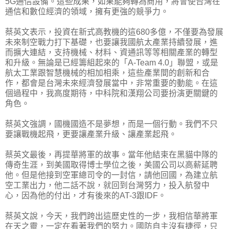
5G通信設備。這些成果，如果能夠轉為商用，將會使台灣在
通信和數位經濟的領域，擁有更強的競爭力。
蔡英文表示，投資在新式高教機的這680多億，不僅要為發展
未來制空戰力打下基礎，也要讓我國航太產業持續發展，進
而擴大連結，支持機械、材料、資通訊等等相關產業的轉型
和升級。無論是已經籌組起來的「A-Team 4.0」聯盟，或是
航太工業跟智慧機械的相加相乘，這些產業間的創新和合
作，都會是台灣未來經濟發展當中，非常重要的動能。在這
個過程中，我高度期待，中科院和漢翔公司要扮演更關鍵的
角色。
蔡英文強調，國機國造不是夢想，而是一個行動。我們不只
要讓戰機起飛，更要讓產業升級、讓產業起飛。
蔡英文最後，再提華將軍的故事。當年他結束在黑貓中隊的
傳奇生涯，到美國取得博士學位之後，美國公司以高薪延聘
他。但是他接到空軍總司令的一封信，請他回國，為建立航
空工業出力，他二話不說，就回到台灣努力，投入航發中
心，因為他的付出，才有後來的AT-3跟IDF。
蔡英文說，今天，我們跨出這歷史性的一步，我相信華將軍
在天之靈，一定在看著我們的努力。國防自主沒有捷徑，只