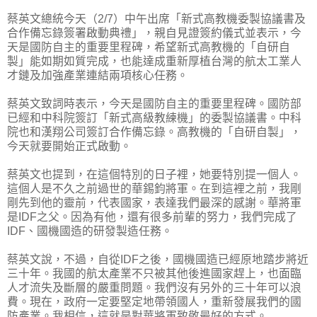
蔡英文總統今天（2/7）中午出席「新式高教機委製協議書及
合作備忘錄簽署啟動典禮」，親自見證簽約儀式並表示，今
天是國防自主的重要里程碑，希望新式高教機的「自研自
製」能如期如質完成，也能達成重新厚植台灣的航太工業人
才鏈及加強產業連結兩項核心任務。
蔡英文致詞時表示，今天是國防自主的重要里程碑。國防部
已經和中科院簽訂「新式高級教練機」的委製協議書。中科
院也和漢翔公司簽訂合作備忘錄。高教機的「自研自製」，
今天就要開始正式啟動。
蔡英文也提到，在這個特別的日子裡，她要特別提一個人。
這個人是不久之前過世的華錫鈞將軍。在到這裡之前，我剛
剛先到他的靈前，代表國家，表達我們最深的感謝。華將軍
是IDF之父。因為有他，還有很多前輩的努力，我們完成了
IDF、國機國造的研發製造任務。
蔡英文說，不過，自從IDF之後，國機國造已經原地踏步將近
三十年。我國的航太產業不只被其他後進國家趕上，也面臨
人才流失及斷層的嚴重問題。我們沒有另外的三十年可以浪
費。現在，政府一定要堅定地帶領國人，重新發展我們的國
防產業。我相信，這就是對華將軍致敬最好的方式。