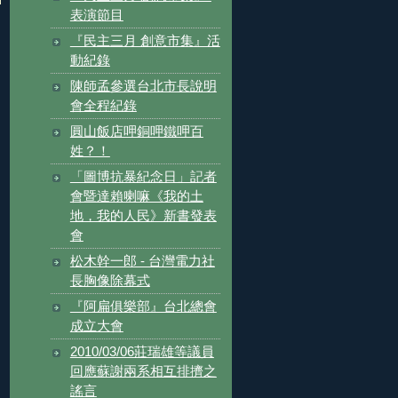
表演節目
『民主三月 創意市集』活
動紀錄
陳師孟參選台北市長說明
會全程紀錄
圓山飯店呷銅呷鐵呷百
姓？！
「圖博抗暴紀念日」記者
會暨達賴喇嘛《我的土
地，我的人民》新書發表
會
松木幹一郎 - 台灣電力社
長胸像除幕式
『阿扁俱樂部』台北總會
成立大會
2010/03/06莊瑞雄等議員
回應蘇謝兩系相互排擠之
謠言