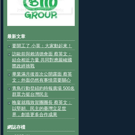
最新文章
要開工了 小英：大家動起來！
訪歐前與賴清德會面 蔡英文：
結合相近力量 共同對應嚴峻國
際政經挑戰
畢業滿月後首次公開露面 蔡英
文：外面仍然有事情需要關心
青鳥行動登紐約時報廣場 500名
群眾力挺台灣民主
晚宴就職致賀團團長 蔡英文：
以堅韌、民主的臺灣立足世
界，創造更多合作成果
網誌存檔