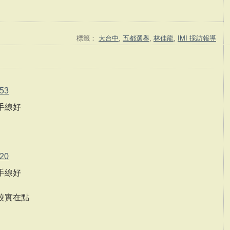
標籤：
大台中
,
五都選舉
,
林佳龍
,
IMI 採訪報導
53
手線好
20
手線好
較實在點