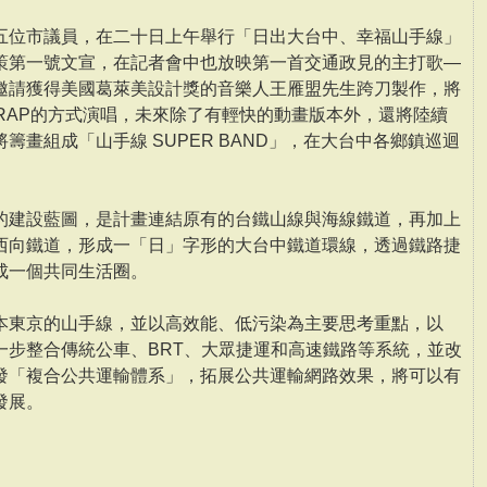
五位市議員，在二十日上午舉行「日出大台中、幸福山手線」
策第一號文宣，在記者會中也放映第一首交通政見的主打歌—
邀請獲得美國葛萊美設計獎的音樂人王雁盟先生跨刀製作，將
RAP的方式演唱，未來除了有輕快的動畫版本外，還將陸續
籌畫組成「山手線 SUPER BAND」，在大台中各鄉鎮巡迴
的建設藍圖，是計畫連結原有的台鐵山線與海線鐵道，再加上
西向鐵道，形成一「日」字形的大台中鐵道環線，透過鐵路捷
成一個共同生活圈。
本東京的山手線，並以高效能、低污染為主要思考重點，以
一步整合傳統公車、BRT、大眾捷運和高速鐵路等系統，並改
發「複合公共運輸體系」，拓展公共運輸網路效果，將可以有
發展。