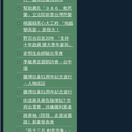
幫助農民『９８６、救芭
樂』立法院前賣台灣芭樂
桃園縣黑心大工程 『地鐵
變高架 』差很大！
野百合回首20年 『支持
十年政綱 擴大青年參與』
史明生命經驗分享會
李敏勇巡迴朗詩會－台中
場
圖博抗暴51周年紀念遊行
－人物談話
圖博抗暴51周年紀念遊行
街道家具廣告隨便貼? 市
府出電費，涉嫌圖利業者
路寒袖《陪我，走過波麗
路》新書發表會
『民主三月 創意市集』-