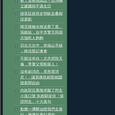
蔡丁貴教授談話－台灣獨
立建國前不過生日
謝長廷探視史明歐吉桑相
談甚歡
噴完辣椒水移送蔡丁貴、
張銘祐，台中市警方與胡
志強吃人夠夠
日出大台中，幸福山手線
－林佳龍記者會
不能沒有你！北市府毀天
倫，寄養父母盼留人！
沒有郝消息，竟然買消
息！ - 議員痛批郝龍斌踐
踏新聞自由
內政部百萬徵求聽了想生
小孩口號 朱政騏提供「保
證想生」十大嘉句
點燃一盞酥油燈我們去遊
行－圖博抗暴51周年