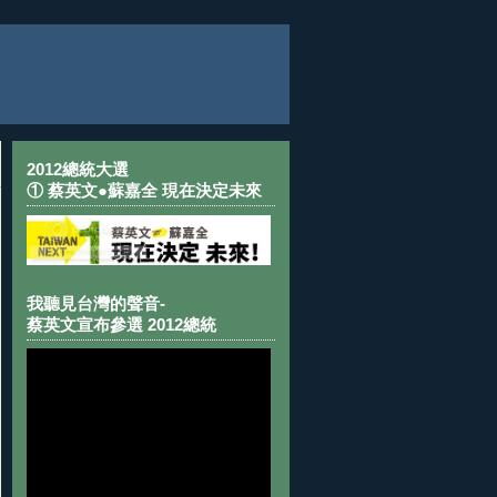
2012總統大選
① 蔡英文●蘇嘉全 現在決定未來
我聽見台灣的聲音-
蔡英文宣布參選 2012總統