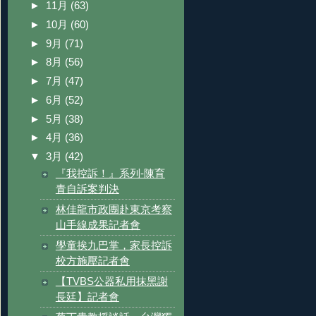
►
11月
(63)
►
10月
(60)
►
9月
(71)
►
8月
(56)
►
7月
(47)
►
6月
(52)
►
5月
(38)
►
4月
(36)
▼
3月
(42)
『我控訴！』系列-陳育
青自訴案判決
林佳龍市政團赴東京考察
山手線成果記者會
學童挨九巴掌，家長控訴
校方施壓記者會
【TVBS公器私用抹黑謝
長廷】記者會