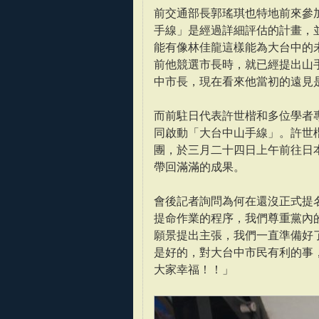
前交通部長郭瑤琪也特地前來參
手線」是經過詳細評估的計畫，
能有像林佳龍這樣能為大台中的
前他競選市長時，就已經提出山
中市長，現在看來他當初的遠見
而前駐日代表許世楷和多位學者
同啟動「大台中山手線」。許世
團，於三月二十四日上午前往日
帶回滿滿的成果。
會後記者詢問為何在還沒正式提
提命作業的程序，我們尊重黨內
願景提出主張，我們一直準備好
是好的，對大台中市民有利的事
大家幸福！！」