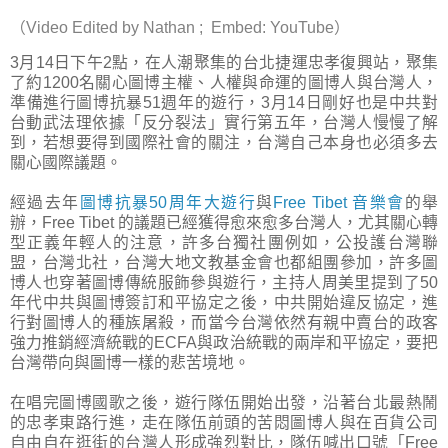
（Video Edited by
Nathan
; Embed:
YouTube
）
3月14日下午2點，在人潮聚集的台北捷運忠孝復興站，聚集
了約1200名關心圖博主權、人權與命運的圖博人與台灣人，
準備進行圖博抗暴51週年的遊行，3月14日剛好也是中共對
台動武法理依據「反分裂法」實行第五年，台灣人慢慢了解
到，若想要得到國際社會的關注，台灣自己本身也必須多去
關心國際議題。
經過去年
圖博抗暴50周年大遊行
與
Free Tibet 音樂會
的舉
辦，Free Tibet 的議題已經獲得愈來愈多台灣人，尤其關心轉
型正義年輕人的注意，許多台獨社團例如，公投護台灣聯
盟，台灣北社，台灣大地文教基金會也都組團參加，許多圖
博人也穿著圖博傳統服飾參與遊行，主持人周美里提到了50
年代中共與圖博簽訂和平協定之後，中共開始違反協定，進
行對圖博人的種族屠殺，而當今台灣依然有親中賣台的政客
強力推銷經濟統戰的ECFA與政治統戰的兩岸和平協定，要把
台灣帶向與圖博一樣的悲苦境地。
在唱完圖博國歌之後，遊行隊伍開始出發，沿著台北最熱鬧
的忠孝東路行進，走在隊伍前頭的苦悶圖博人與在百貨公司
自由自在逛街的台灣人形成強烈對比，隊伍喊出口號「Free