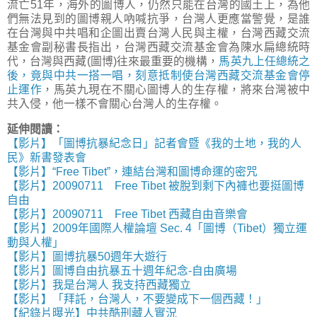
流亡51年，海外的圖博人，仍然只能在台灣的國土上，為他
們無法見到的圖博親人吶喊抗爭，台灣人更應當警覺，是誰
在台灣與中共唱和企圖出賣台灣人民與主權，台灣西藏交流
基金會副秘書長指出，台灣西藏交流基金會為陳水扁總統時
代，台灣與西藏(圖博)往來最重要的機構，
馬英九上任總統之
後，竟與中共一搭一唱，刻意抵制使台灣西藏交流基金會停
止運作
，馬英九現在不關心圖博人的生存權，將來台灣被中
共入侵，他一樣不會關心台灣人的生存權。
延伸閱讀：
【影片】「圖博抗暴紀念日」記者會暨《我的土地，我的人
民》新書發表會
【影片】“Free Tibet”，連結台灣和圖博命運的密咒
【影片】20090711 Free Tibet 被脫到剩下內褲也要挺圖博
自由
【影片】20090711 Free Tibet 西藏自由音樂會
【影片】2009年國際人權論壇 Sec. 4「圖博（Tibet）獨立運
動與人權」
【影片】圖博抗暴50週年大遊行
【影片】圖博自由抗暴五十週年紀念-自由廣場
【影片】我是台灣人 我支持西藏獨立
【影片】「拜託，台灣人，不要變成下一個西藏！」
【紀錄片曝光】中共酷刑藏人實況