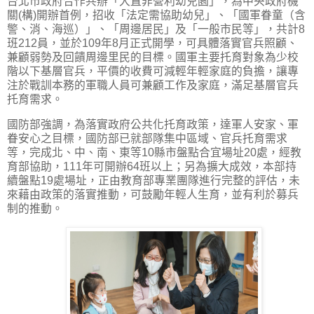
台北市政府合作共辦「大直非營利幼兒園」，為中央政府機
關(構)開辦首例，招收「法定需協助幼兒」、「國軍眷童（含
警、消、海巡）」、「周邊居民」及「一般市民等」，共計8
班212員，並於109年8月正式開學，可具體落實官兵照顧、
兼顧弱勢及回饋周邊里民的目標。國軍主要托育對象為少校
階以下基層官兵，平價的收費可減輕年輕家庭的負擔，讓專
注於戰訓本務的軍職人員可兼顧工作及家庭，滿足基層官兵
托育需求。
國防部強調，為落實政府公共化托育政策，達軍人安家、軍
眷安心之目標，國防部已就部隊集中區域、官兵托育需求
等，完成北、中、南、東等10縣市盤點合宜場址20處，經教
育部協助，111年可開辦64班以上；另為擴大成效，本部持
續盤點19處場址，正由教育部專業團隊進行完整的評估，未
來藉由政策的落實推動，可鼓勵年輕人生育，並有利於募兵
制的推動。