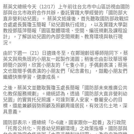
蔡英文總統今天（12/17）上午前往台北市中山區訪視由國防
部與台北市政府合作共辦，委託實踐大學經營的「國防部大
直非營利幼兒園」。 蔡英文抵達後，首先聽取國防部政戰綜
合處處長龔瓊玉簡報「幼兒園執行成效」，以及實踐大學副
教授鄧蔭萍簡報「園區整體環境、空間、編班規劃及課程設
計」，了解該幼兒園的內部空間規劃、教育環境與執行現
況。
由於下週一（21）日適逢冬至，在鄭琬齡班導師陪同下，蔡
英文與飛魚班的小朋友一起製作湯圓；稍後也由彭玟華班導
師簡介說明，欣賞小朋友的「七隻小羊」手偶劇表演；蔡英
文也致贈手偶表演的小朋友們「紀念書包」，鼓勵小朋友們
繼續快樂學習，健康成長。
之後，蔡英文並聽取龔瓊玉處長簡報「國防部未來推廣公共
化教保服務規劃」。總統認為，透過「國防部大直非營利幼
兒園」的實質托兒照護，可達到軍人安家、眷屬安心的目
標，還能兼顧弱勢照顧及照顧周邊居民，有效活化土地，深
具意義。
國防部表示，遵總統「0~6歲，國家跟你一起養」及行政院
「托育公共化、完善幼兒照顧環境」之政策指導，國防部與