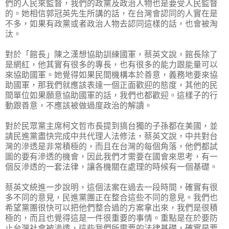
們的人民來監督，我們的政黨及政治人物也是要受人民監督
的。她相信郭冠英先生所講的話，在台灣會認同的人實在是
不多，如果有政黨或者政治人物去認同這樣的話，也會被淘
汰。
對於「館長」陳之漢想協助訓練國軍，蔡英文說，館長除了
是網紅，他其實有很多的專長，也有很多的能力跟能量可以
來協助國軍。她覺得如果民間機構本於善意，義務地要來協
助國軍，那我們就應該表達一個正面歡迎的態度，其他的民
間單位如果願意協助國軍的話，我們也都歡迎。這樣子的行
動跟善意，不應該被做過度政治的解讀。
對於民眾黨主席柯文哲市長提到搞台獨的子孫都在美國，並
請民進黨盡快完成中共代理人法修法，蔡英文說，中共對台
灣的滲透是非常積極的，而且在台灣的每個角落，他們都試
圖的要有滲透的機會，因此我們才需要在國會來思考，有一
個反滲透的一套法律，讓各機關在處理的時候有一個基礎。
蔡英文統進一步說明，這個法案在過去一段時間，確實有很
多不同的意見，民進黨團正在整合這些不同的意見。我們也
希望黨團很快可以把他們整合過的方案拿出來，我們是很積
極的，而且也覺得這是一件很重要的事情。重點是在於要防
止台灣社會被滲透，這些我們所需要的法律基礎，確實是要