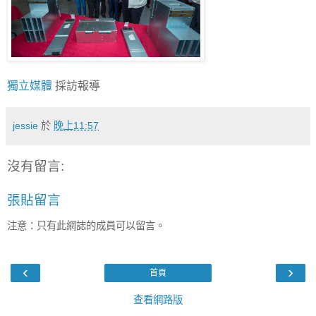
獨立媒體
採訪報導
jessie
於
晚上11:57
沒有留言:
張貼留言
注意：只有此網誌的成員可以留言。
‹
›
首頁
查看網路版