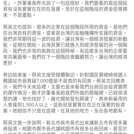
生」。許董事長昨天說了一句話很好，我們要看的是這個投
資有沒有實實在在的在落實，至於在這個階段的資金從哪裡
來，不是重點。
蔡英文也提到，很多的企業在這個階段所用的資金，是他們
在台灣自有的資金，或者是台灣的金融機構所支援的資金。
我們非常期待這一波的投資，讓台灣有一個經濟發展的新動
能。從現在開始，台灣其實已經進入到經濟發展的另一個階
段，我們也非常的高興在這個時候，有這麼多台灣的企業要
來共襄盛舉。我們在下一個階段會繼續努力，讓台灣的經濟
更好。
參訪結束後，蔡英文接受媒體聯訪。針對國民黨總統候選人
韓國瑜市長質疑7,000億是不是真的有回來，蔡英文回應表
示，我們今天來這裡，主要也是來看我們台商回台投資實際
的運作情況。剛才許董事長給我們所做的簡報裡，已經很清
楚的講，地也找好了，廠也開始發包興建了，將來新雇用的
人會達到1,500人以上，這些就是實實在在正在落實的投資
案。她相信不只是在這裡，在其他的地方，全台各地都有。
蔡英文進一步說明，新北市侯市長也出來講新北市有很多臺
商投資，桃園市鄭市長也講桃園市有很多台商回來，甚至於