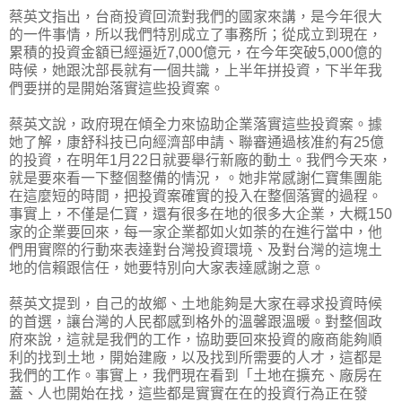
蔡英文指出，台商投資回流對我們的國家來講，是今年很大
的一件事情，所以我們特別成立了事務所；從成立到現在，
累積的投資金額已經逼近7,000億元，在今年突破5,000億的
時候，她跟沈部長就有一個共識，上半年拼投資，下半年我
們要拼的是開始落實這些投資案。
蔡英文說，政府現在傾全力來協助企業落實這些投資案。據
她了解，康舒科技已向經濟部申請、聯審通過核准約有25億
的投資，在明年1月22日就要舉行新廠的動土。我們今天來，
就是要來看一下整個整備的情況，。她非常感謝仁寶集團能
在這麼短的時間，把投資案確實的投入在整個落實的過程。
事實上，不僅是仁寶，還有很多在地的很多大企業，大概150
家的企業要回來，每一家企業都如火如荼的在進行當中，他
們用實際的行動來表達對台灣投資環境、及對台灣的這塊土
地的信賴跟信任，她要特別向大家表達感謝之意。
蔡英文提到，自己的故鄉、土地能夠是大家在尋求投資時候
的首選，讓台灣的人民都感到格外的溫馨跟溫暖。對整個政
府來說，這就是我們的工作，協助要回來投資的廠商能夠順
利的找到土地，開始建廠，以及找到所需要的人才，這都是
我們的工作。事實上，我們現在看到「土地在擴充、廠房在
蓋、人也開始在找，這些都是實實在在的投資行為正在發