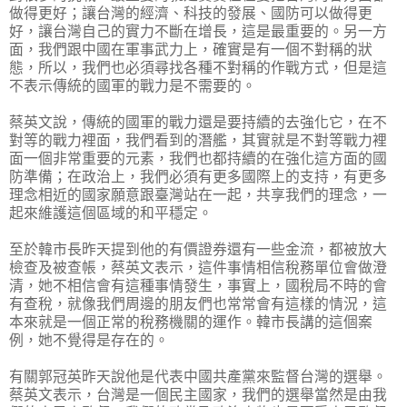
做得更好；讓台灣的經濟、科技的發展、國防可以做得更
好，讓台灣自己的實力不斷在增長，這是最重要的。另一方
面，我們跟中國在軍事武力上，確實是有一個不對稱的狀
態，所以，我們也必須尋找各種不對稱的作戰方式，但是這
不表示傳統的國軍的戰力是不需要的。
蔡英文說，傳統的國軍的戰力還是要持續的去強化它，在不
對等的戰力裡面，我們看到的潛艦，其實就是不對等戰力裡
面一個非常重要的元素，我們也都持續的在強化這方面的國
防準備；在政治上，我們必須有更多國際上的支持，有更多
理念相近的國家願意跟臺灣站在一起，共享我們的理念，一
起來維護這個區域的和平穩定。
至於韓市長昨天提到他的有價證券還有一些金流，都被放大
檢查及被查帳，蔡英文表示，這件事情相信稅務單位會做澄
清，她不相信會有這種事情發生，事實上，國稅局不時的會
有查稅，就像我們周邊的朋友們也常常會有這樣的情況，這
本來就是一個正常的稅務機關的運作。韓市長講的這個案
例，她不覺得是存在的。
有關郭冠英昨天說他是代表中國共產黨來監督台灣的選舉。
蔡英文表示，台灣是一個民主國家，我們的選舉當然是由我