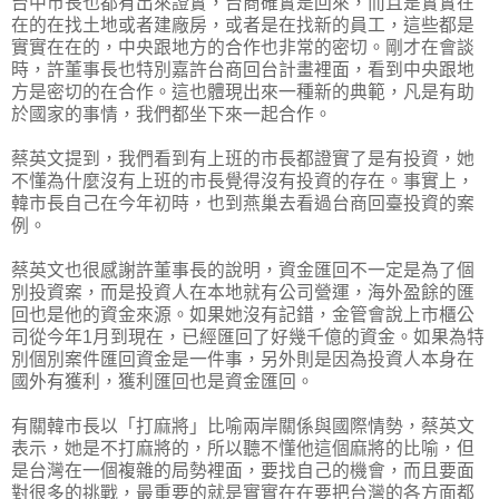
台中市長也都有出來證實，台商確實是回來，而且是實實在
在的在找土地或者建廠房，或者是在找新的員工，這些都是
實實在在的，中央跟地方的合作也非常的密切。剛才在會談
時，許董事長也特別嘉許台商回台計畫裡面，看到中央跟地
方是密切的在合作。這也體現出來一種新的典範，凡是有助
於國家的事情，我們都坐下來一起合作。
蔡英文提到，我們看到有上班的市長都證實了是有投資，她
不懂為什麼沒有上班的市長覺得沒有投資的存在。事實上，
韓市長自己在今年初時，也到燕巢去看過台商回臺投資的案
例。
蔡英文也很感謝許董事長的說明，資金匯回不一定是為了個
別投資案，而是投資人在本地就有公司營運，海外盈餘的匯
回也是他的資金來源。如果她沒有記錯，金管會說上市櫃公
司從今年1月到現在，已經匯回了好幾千億的資金。如果為特
別個別案件匯回資金是一件事，另外則是因為投資人本身在
國外有獲利，獲利匯回也是資金匯回。
有關韓市長以「打麻將」比喻兩岸關係與國際情勢，蔡英文
表示，她是不打麻將的，所以聽不懂他這個麻將的比喻，但
是台灣在一個複雜的局勢裡面，要找自己的機會，而且要面
對很多的挑戰，最重要的就是實實在在要把台灣的各方面都