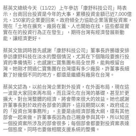
蔡英文總統今天（11/22）上午參訪「康舒科技公司」時表
示，台商回台投資是今年的大事，累積投資金額已近7,000億
元，150家的企業要回來。政府傾全力協助企業落實投資案，
現在「土地在擴充、廠房在蓋、人也開始在找，這些都是實
實在在的投資行為正在發生」，期待台灣有經濟發展新動
能，讓經濟更好。
蔡英文致詞時首先感謝「康舒科技公司」董事長許勝雄安排
參訪康舒科技在淡水的整個情況，尤其在下個階段要進行投
資的準備情形；也感謝仁寶集團布局全世界，能夠根留台
灣。她剛才問過仁寶集團在台灣還有多少廠房，許董事長細
數了好幾個不同的地方，都還是繼續有廠房在台灣。
蔡英文認為，以前台灣企業對外投資，在外面布局，現在這
一波是大家回來再布局，而且深化在台灣的基礎，甚至於更
擴大，對台灣整體的經濟，將會帶來很大的效益。她也感謝
許董事長對於政府各部會的讚許，這段期間以來，政府成立
的「投資台灣事務所」，主要是由經濟部擔大綱，還有其他
部會一起來做。許董事長因為自己親身參與其中，所以知道
一個投資案所涉及的部會很多；每個部會都要對投資案表達
一個態度，同時也要做相關支援系統的整備。