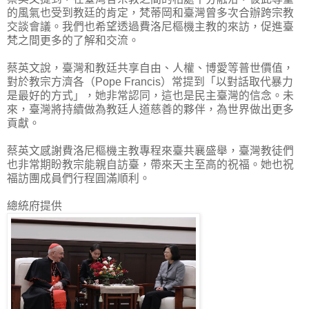
的風氣也受到教廷的肯定，梵蒂岡和臺灣曾多次合辦跨宗教
交談會議。我們也希望透過費洛尼樞機主教的來訪，促進臺
梵之間更多的了解和交流。
蔡英文說，臺灣和教廷共享自由、人權、博愛等普世價值，
對於教宗方濟各（Pope Francis）常提到「以對話取代暴力
是最好的方式」，她非常認同，這也是民主臺灣的信念。未
來，臺灣將持續做為教廷人道慈善的夥伴，為世界做出更多
貢獻。
蔡英文感謝費洛尼樞機主教專程來臺共襄盛舉，臺灣教徒們
也非常期盼教宗能親自訪臺，帶來天主至高的祝福。她也祝
福訪團成員們行程圓滿順利。
總統府提供