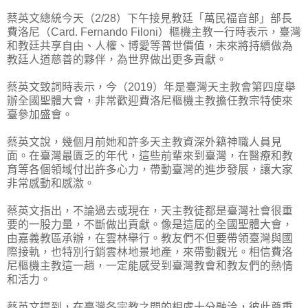
蔡英文總統今天（2/28）下午接見教廷「萬民福音部」部長
費洛尼（Card. Fernando Filoni）樞機主教一行時表示，臺灣
和教廷共享自由、人權、博愛等普世價值，未來將持續做為
教廷人道慈善的夥伴，為世界做出更多貢獻。
蔡英文致詞時表示，今（2019）年是臺灣天主教會第四度舉
辦全國聖體大會，非常歡迎費洛尼樞機主教擔任教宗特使來
臺參加盛會。
蔡英文說，幾個月前她和許多天主教資深外籍神職人員見
面。在臺灣最匱乏的年代，這些前輩來到臺灣，在醫療和教
育等各個領域付出許多心力，帶動臺灣的進步發展，讓大家
非常感動和感激。
蔡英文指出，不論過去或現在，天主教徒都是臺灣社會很重
要的一股力量，不斷做出貢獻。像是這屆的全國聖體大會，
由嘉義教區承辦，在雲林舉行。教友們不但要帶領臺灣與國
際接軌，也特別行銷雲林地景地產，來帶動觀光。相信費洛
尼樞機主教這一趟，一定能感受到臺灣教會和教友們的熱情
和活力。
蔡英文提到，在臺灣各宗教之間的相處十分融洽，彼此尊重