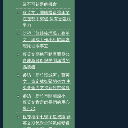
業不可錯過的機會
蔡英文：國艦國造讓產業
在逆勢中突破 保有更強競
爭力
訪視「龍崎掩埋場」蔡英
文：組成工作小組協調處
理掩埋場事宜
蔡英文期勉不動產開發公
會成為政府與民間溝通的
協調者
參訪「新竹護城河」蔡英
文：肯定林智堅的努力 中
央會全力支持新竹市發展
參訪「新竹市關埔國小」
蔡英文肯定師長們的用心
與付出
視導福衛七號衛星授證 蔡
英文期勉對全球氣候變遷