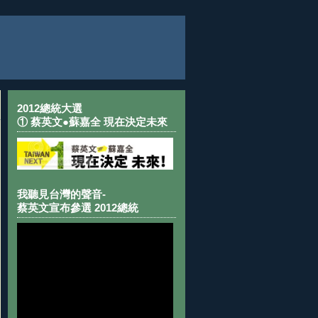
2012總統大選
① 蔡英文●蘇嘉全 現在決定未來
我聽見台灣的聲音-
蔡英文宣布參選 2012總統