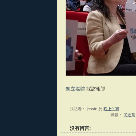
獨立媒體
採訪報導
張貼者：
jessie
於
晚上9:08
標籤：
民進黨
沒有留言: