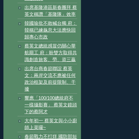
出席基隆港區新春團拜 蔡
英文稱讚「基隆隊」效率
韓國瑜批不敢喊台獨 府：
韓稱已練龜息大法應快回
歸專心市政
蔡英文總統感冒仍關心華
航罷工 府：盼雙方取得共
識創造旅客、勞、資三贏
出席台商春節聯誼 蔡英
文：兩岸交流不應被任何
政治框架及前提限制、干
擾
響應「100/100總統府不
一樣攝影賽」 蔡英文鏡頭
下的蔡阿才
大年初一 蔡英文與小小廚
師上菜囉~
春節戰力不打烊 國防部短