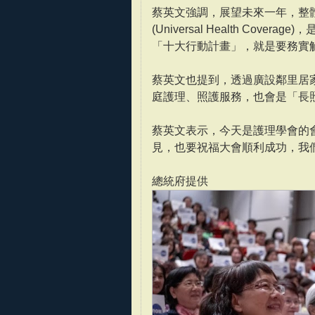
蔡英文強調，展望未來一年，整
(Universal Health C
「十大行動計畫」，就是要務實
蔡英文也提到，透過廣設鄰里居
庭護理、照護服務，也會是「長照
蔡英文表示，今天是護理學會的
見，也要祝福大會順利成功，我
總統府提供