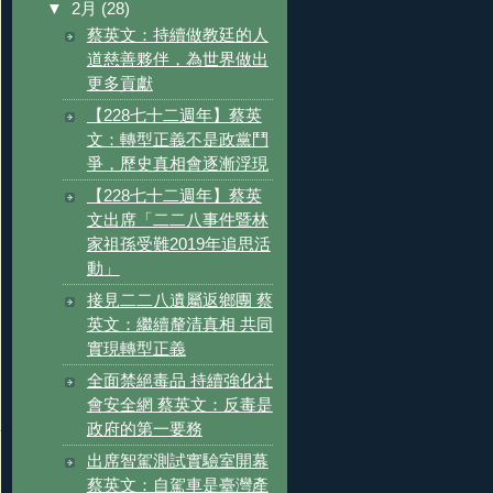
▼
2月
(28)
蔡英文：持續做教廷的人
道慈善夥伴，為世界做出
更多貢獻
【228七十二週年】蔡英
文：轉型正義不是政黨鬥
爭，歷史真相會逐漸浮現
【228七十二週年】蔡英
文出席「二二八事件暨林
家祖孫受難2019年追思活
動」
接見二二八遺屬返鄉團 蔡
英文：繼續釐清真相 共同
實現轉型正義
全面禁絕毒品 持續強化社
會安全網 蔡英文：反毒是
政府的第一要務
出席智駕測試實驗室開幕
蔡英文：自駕車是臺灣產