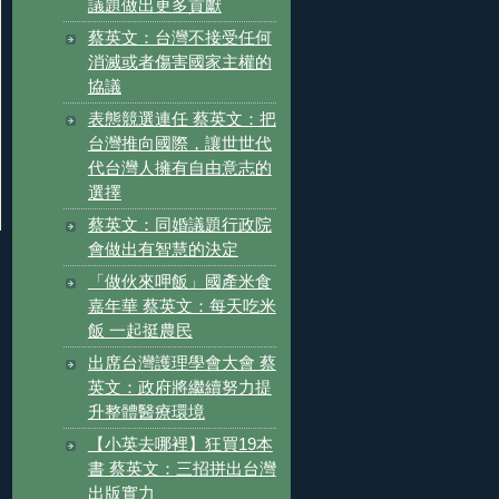
議題做出更多貢獻
蔡英文：台灣不接受任何
消滅或者傷害國家主權的
協議
表態競選連任 蔡英文：把
台灣推向國際，讓世世代
代台灣人擁有自由意志的
選擇
蔡英文：同婚議題行政院
會做出有智慧的決定
「做伙來呷飯」國產米食
嘉年華 蔡英文：每天吃米
飯 一起挺農民
出席台灣護理學會大會 蔡
英文：政府將繼續努力提
升整體醫療環境
【小英去哪裡】狂買19本
書 蔡英文：三招拼出台灣
出版實力