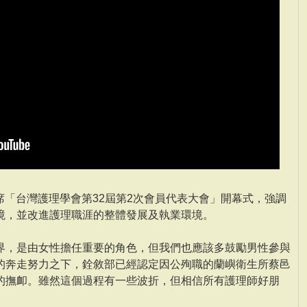
出席「台灣護理學會第32屆第2次會員代表大會」開幕式，強調
境，並改進護理職涯的整體發展及執業環境。
界，是由女性擔任重要的角色，但我們也應該多鼓勵男性參與
的奔走努力之下，銓敘部已經認定因公殉職的蘭嶼衛生所蔡邑
的撫卹。雖然這個過程有一些波折，但相信所有護理師好朋
。