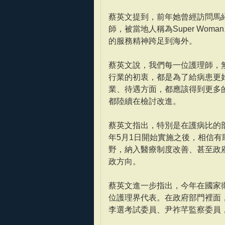
蔡英文提到，前年她曾經訪問馬
師，被當地人稱為Super Wo
的服務精神跨足到海外。
蔡英文說，我們每一位護理師，
行業的初衷，都是為了給病患更
業、待遇方面，都應該得到更多
都陸續在檢討改進。
蔡英文指出，特別是在護病比的
年5月1日開始實施之後，相信
野，納入醫療制度改善、甚至政
政方向。
蔡英文進一步指出，今年在國家
位護理界代表。在政府部門裡面
李選考試委員、尹祚芊監察委員