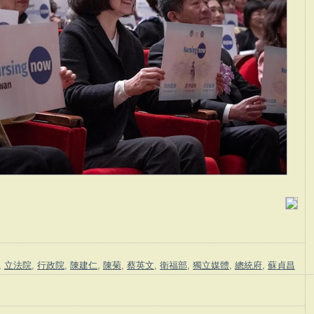
,
立法院
,
行政院
,
陳建仁
,
陳菊
,
蔡英文
,
衛福部
,
獨立媒體
,
總統府
,
蘇貞昌