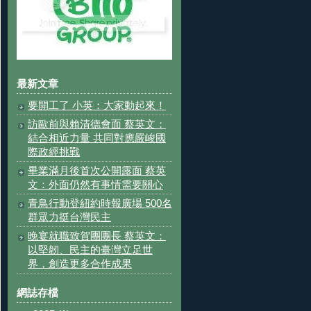
最新文章
要開工了 小英：大家動起來！
訪歐前與賴清德會面 蔡英文：
結合相近力量 共同對應嚴峻國
際政經挑戰
畢業滿月後首次公開露面 蔡英
文：外面仍然有事情需要關心
青鳥行動登紐約時報廣場 500名
群眾力挺台灣民主
晚宴就職致賀團團長 蔡英文：
以堅韌、民主的臺灣立足世
界，創造更多合作成果
網誌存檔