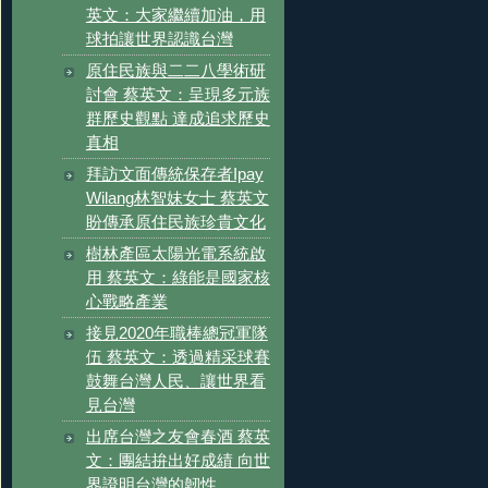
英文：大家繼續加油，用
球拍讓世界認識台灣
原住民族與二二八學術研
討會 蔡英文：呈現多元族
群歷史觀點 達成追求歷史
真相
拜訪文面傳統保存者Ipay
Wilang林智妹女士 蔡英文
盼傳承原住民族珍貴文化
樹林產區太陽光電系統啟
用 蔡英文：綠能是國家核
心戰略產業
接見2020年職棒總冠軍隊
伍 蔡英文：透過精采球賽
鼓舞台灣人民、讓世界看
見台灣
出席台灣之友會春酒 蔡英
文：團結拚出好成績 向世
界證明台灣的韌性