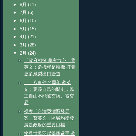
►
8月
(11)
►
7月
(6)
►
6月
(10)
►
5月
(15)
►
4月
(21)
►
3月
(28)
▼
2月
(24)
「政府相挺 農友放心」蔡
英文：危機就是轉機 打開
更多鳳梨出口管道
二二八事件74周年 蔡英
文：定義自己的歷史，民
主自由不能被交換、被交
易
視察「台灣亞灣區發展
案」蔡英文：區域均衡發
展是政府的重要目標
接見世界羽聯得獎選手 蔡