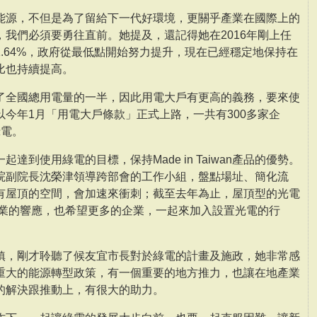
能源，不但是為了留給下一代好環境，更關乎產業在國際上的
我們必須要勇往直前。她提及，還記得她在2016年剛上任
.64%，政府從最低點開始努力提升，現在已經穩定地保持在
比也持續提高。
了全國總用電量的一半，因此用電大戶有更高的義務，要來使
今年1月「用電大戶條款」正式上路，一共有300多家企
綠電。
達到使用綠電的目標，保持Made in Taiwan產品的優勢。
院副院長沈榮津領導跨部會的工作小組，盤點場址、簡化流
有屋頂的空間，會加速來衝刺；截至去年為止，屋頂型的光電
企業的響應，也希望更多的企業，一起來加入設置光電的行
鎮，剛才聆聽了候友宜市長對於綠電的計畫及施政，她非常感
重大的能源轉型政策，有一個重要的地方推力，也讓在地產業
的解決跟推動上，有很大的助力。