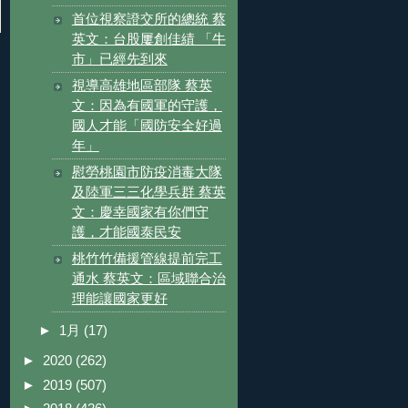
首位視察證交所的總統 蔡
英文：台股屢創佳績 「牛
市」已經先到來
視導高雄地區部隊 蔡英
文：因為有國軍的守護，
國人才能「國防安全好過
年」
慰勞桃園市防疫消毒大隊
及陸軍三三化學兵群 蔡英
文：慶幸國家有你們守
護，才能國泰民安
桃竹竹備援管線提前完工
通水 蔡英文：區域聯合治
理能讓國家更好
►
1月
(17)
►
2020
(262)
►
2019
(507)