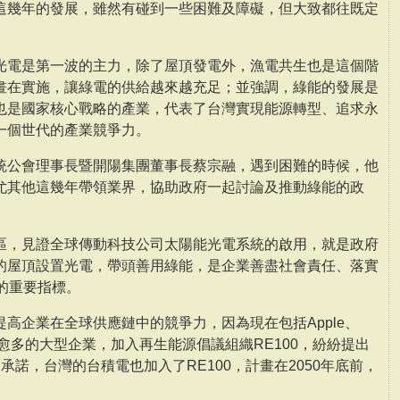
這幾年的發展，雖然有碰到一些困難及障礙，但大致都往既定
光電是第一波的主力，除了屋頂發電外，漁電共生也是這個階
畫在實施，讓綠電的供給越來越充足；並強調，綠能的發展是
也是國家核心戰略的產業，代表了台灣實現能源轉型、追求永
一個世代的產業競爭力。
統公會理事長暨開陽集團董事長蔡宗融，遇到困難的時候，他
尤其他這幾年帶領業界，協助政府一起討論及推動綠能的政
區，見證全球傳動科技公司太陽能光電系統的啟用，就是政府
的屋頂設置光電，帶頭善用綠能，是企業善盡社會責任、落實
）的重要指標。
高企業在全球供應鏈中的競爭力，因為現在包括Apple、
來愈多的大型企業，加入再生能源倡議組織RE100，紛紛提出
承諾，台灣的台積電也加入了RE100，計畫在2050年底前，