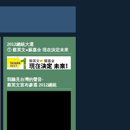
2012總統大選
① 蔡英文●蘇嘉全 現在決定未來
我聽見台灣的聲音-
蔡英文宣布參選 2012總統