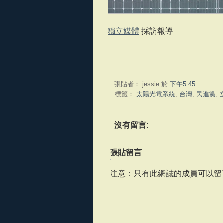
獨立媒體
採訪報導
張貼者：
jessie
於
下午5:45
標籤：
太陽光電系統
,
台灣
,
民進黨
,
沒有留言:
張貼留言
注意：只有此網誌的成員可以留