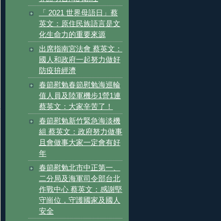
「 2021 世界母語日」蔡
英文：原住民族語言是文
化生命力的重要來源
出席指南宮法會 蔡英文：
國人和政府一起努力做好
防疫拚經濟
春節慰勉春節慰勉海巡輪
值人員及陸軍機步1營1連
蔡英文：大家辛苦了！
春節慰勉新竹緊急海淡機
組 蔡英文：政府努力做事
且會做事大家一定會有好
年
春節慰勉北市中正第一、
二分局及海軍司令部台北
作戰中心 蔡英文：感謝堅
守崗位，守護國家及國人
安全