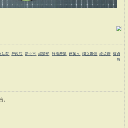
立法院
,
行政院
,
新北市
,
經濟部
,
綠能產業
,
蔡英文
,
獨立媒體
,
總統府
,
蘇貞
昌
言。