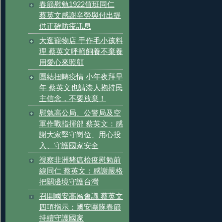
春節慰勉1922值班同仁
蔡英文感謝辛勞與付出提
供正確防疫訊息
大逛寵物店 手作毛小孩料
理 蔡英文呼籲飼養不棄養
用愛心來照顧
團結扭轉疫情 小年夜拜早
年 蔡英文也請港人抱持民
主信念，不要放棄！
慰勉高公局、公警局及空
軍作戰指揮部 蔡英文：感
謝大家堅守崗位、用心投
入、守護國家安全
視察非洲豬瘟檢疫慰勉前
線同仁 蔡英文：感謝嚴格
把關邊境守護台灣
召開國安高層會議 蔡英文
四項指示：國安團隊春節
持續守護國家