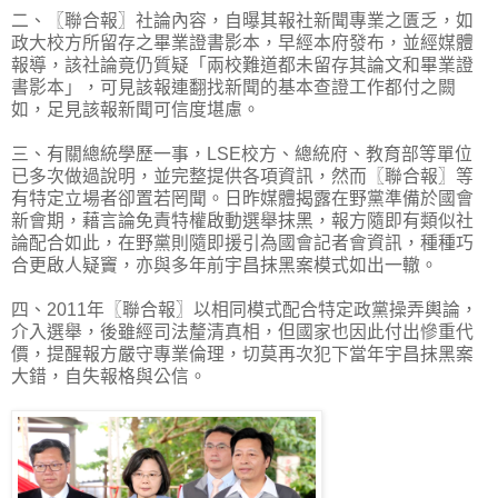
二、〖聯合報〗社論內容，自曝其報社新聞專業之匱乏，如
政大校方所留存之畢業證書影本，早經本府發布，並經媒體
報導，該社論竟仍質疑「兩校難道都未留存其論文和畢業證
書影本」，可見該報連翻找新聞的基本查證工作都付之闕
如，足見該報新聞可信度堪慮。
三、有關總統學歷一事，LSE校方、總統府、教育部等單位
已多次做過說明，並完整提供各項資訊，然而〖聯合報〗等
有特定立場者卻置若罔聞。日昨媒體揭露在野黨準備於國會
新會期，藉言論免責特權啟動選舉抹黑，報方隨即有類似社
論配合如此，在野黨則隨即援引為國會記者會資訊，種種巧
合更啟人疑竇，亦與多年前宇昌抹黑案模式如出一轍。
四、2011年〖聯合報〗以相同模式配合特定政黨操弄輿論，
介入選舉，後雖經司法釐清真相，但國家也因此付出慘重代
價，提醒報方嚴守專業倫理，切莫再次犯下當年宇昌抹黑案
大錯，自失報格與公信。