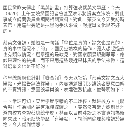
國民黨昨天傳出「黑英計畫」打算強攻蔡英文學歷，今天
（9/20）上午立院黨團記者會甚至表示將提案立法院，對此
事成立調閱委員會調閱相關資料。對此，蔡英文今天受訪時
表示，用這些幾近是抹黑的手法來做，對選舉文化是不好
的。
蔡英文強調，她還是一句話「學位是真的，論文也是真的，
真的事情是假不了的」，國民黨這樣的操作，讓人想起過去
也有類似情況。選舉選的是政見、對國家願景規劃等等，應
該是理性的抉擇，而不是用這些幾近是抹黑的手法來做，這
對選舉文化是不好的。
稍早總統府也針對〖聯合報〗今天以社論「蔡英文論文五大
疑點，光提告無法釋疑」，內容通篇援引涉誹謗者惡意曲解
的不實資訊，意圖誤導輿論，表達強烈抗議，並聲明如下：
一、常理可知，查證學歷學籍的不二途徑，就是校方。〖聯
合報〗作為國內最有規模媒體之一，竟然沒有能力或刻意迴
避向校方查證蔡總統學歷，甚而以目前涉訟之不實資訊為新
聞來源，暗示總統學歷「有疑點」，視新聞倫理與格調於無
物，令人感到憤怒。