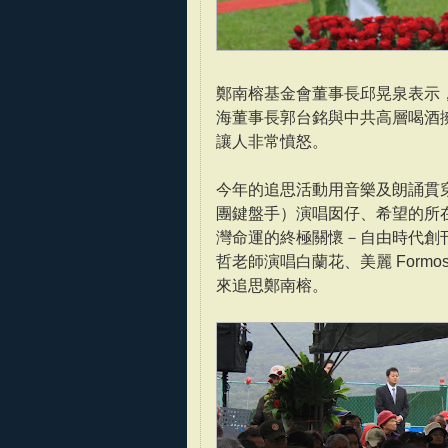
鄭南榕基金會董事長邱晃泉表示，3
海董事長郭台銘與中共高層喝酒
讓人非常憤怒。
今年的追思活動用音樂及朗誦貫
團鍵盤手）演唱囡仔、希望的所
灣命運的終極關懷－自由時代創
哲老師演唱白蘭花、美麗 Formo
來追思鄭南榕。