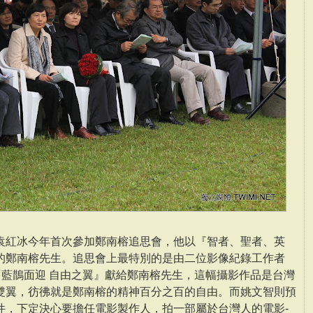
袁紅冰今年首次參加鄭南榕追思會，他以『智者、聖者、英
的鄭南榕先生。追思會上最特別的是由二位影像紀錄工作者
作品-『藍鵲面迎 自由之翼』獻給鄭南榕先生，這幅攝影作品是台灣
雙翼，彷彿就是鄭南榕的精神百分之百的自由。而姚文智則預
件，下定決心要擔任電影製作人，拍一部屬於台灣人的電影-