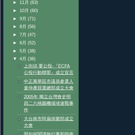
►
11月
(63)
►
10月
(60)
►
9月
(71)
►
8月
(56)
►
7月
(47)
►
6月
(52)
►
5月
(38)
▼
4月
(36)
上街頭 要公投-『ECFA
公投行動聯盟』成立宣言
中正萬華區市議員參選人
童仲彥競選總部成立大會
2005年 獨立台灣會史明
四二六桃園機場堵連戰事
件
大台南市阿扁俱樂部成立
大會
我如何閱讀旅行書和指南