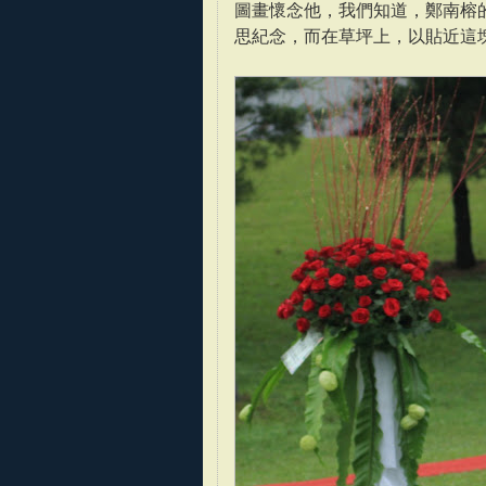
圖畫懷念他，我們知道，鄭南榕
思紀念，而在草坪上，以貼近這