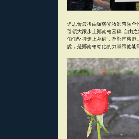
追思會最後由羅榮光牧師帶領全
引領大家步上鄭南榕墓碑-自由
伯伯堅持走上墓碑，為鄭南榕獻
說，是鄭南榕給他的力量讓他能