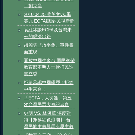
－劉克襄
2010.04.25 蔡英文vs.馬
英九 ECFA辯論-民視新聞
袁紅冰談ECFA及台灣未
來的經濟出路
趙麗雲『放乎倒』事件畫
面重現
開放中國生來台 國民黨帶
教育部不明人士偷打民進
黨立委
拒絕承認中國學歷！拒絕
中生來台！
「ECFA，大災難」第五
次台灣民眾大會記者會
史明 VS. 林保華 深度對
談【穿越紅色浪潮】-台
灣民族主義與馬克思主義