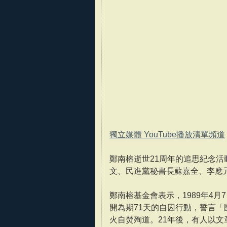
獨立媒體 YouTube播放清單頻道
鄭南榕逝世21周年的追思紀念活
文、民進黨秘書長蘇嘉全、李應
鄭南榕基金會表示，1989年4
開為期71天的自囚行動，誓言
火自焚殉道。21年後，有人以文