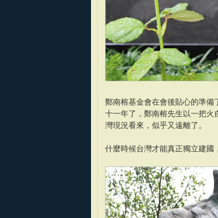
鄭南榕基金會在會後貼心的準備
十一年了，鄭南榕先生以一把火自
灣現況看來，似乎又遠離了。
什麼時候台灣才能真正獨立建國，