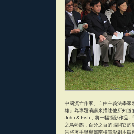
中國流亡作家、自由主義法學家
雄』為專題演講來描述他所知道
John & Fish，將一幅攝影
之鳥藍鵲，百分之百的張開它的
告將著手舉辦鄭南榕電影劇本徵