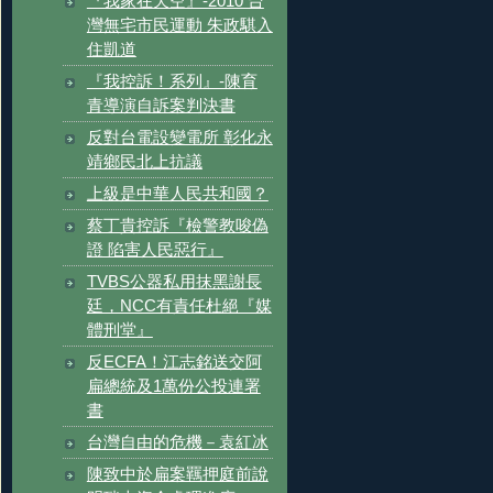
『我家在天空』-2010 台
灣無宅市民運動 朱政騏入
住凱道
『我控訴！系列』-陳育
青導演自訴案判決書
反對台電設變電所 彰化永
靖鄉民北上抗議
上級是中華人民共和國？
蔡丁貴控訴『檢警教唆偽
證 陷害人民惡行』
TVBS公器私用抹黑謝長
廷，NCC有責任杜絕『媒
體刑堂』
反ECFA！江志銘送交阿
扁總統及1萬份公投連署
書
台灣自由的危機－袁紅冰
陳致中於扁案羈押庭前說