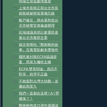
明瑞士資金處理進度
上海市長韓正與台北市長
郝龍斌祕密簽署備忘錄
帳戶被盜，簡余晏怒批台
北市檢警官僚龜速辦理
莊瑞雄議員登記參選民進
黨台北市黨部主委
姚文智籌拍『鄭南榕的故
事』百萬電影劇本獎徵件
國民黨封殺ECFA協議提
案、馬英九犧牲主權
ECFA 雙英辯論、資訊不
對等、程序不正義
不敢面對台灣大劫難－送
書給馬英九
我們一直都在這裡 [ A ] 勞
健保？！
鄭南榕殉道21周年墓園追