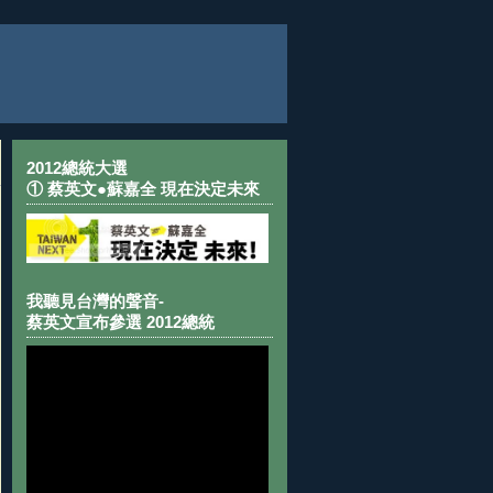
2012總統大選
① 蔡英文●蘇嘉全 現在決定未來
我聽見台灣的聲音-
蔡英文宣布參選 2012總統