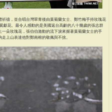
體祈禱，並合唱台灣翠青後由葉菊蘭女士、鄭竹梅手持玫瑰花
之翼獻花。最令人感動的是美國返台高齡的八十幾歲的張志群
上一朵玫瑰花，張伯伯激動的流下淚來握著葉菊蘭女士的手
夠走上山表達他對鄭南榕的敬佩與不捨。