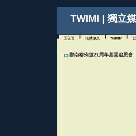
TWIMI | 獨立
回首頁
活動訊息
twimitv
友
鄭南榕殉道21周年墓園追思會