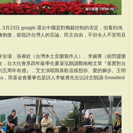
月23日 google 退出中國是對獨裁控制的否定，但看到鴻
擁抱後，卻批評台灣人的言論、民主自由，不但令人不安而且
穿全場，張睿銓（台灣本土音樂製作人）、李婉菁（前閃靈樂
在，台大社會系四年級學生夏菉泓朗讀鄭南榕文章『落實對台
刊五周年有感』，艾文演唱我喜歡這樣想你、愛的腳步。王明
sa，而基金會董事也是詩人李敏勇先生以詩文朗誦-Snowbird