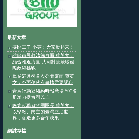
最新文章
要開工了 小英：大家動起來！
訪歐前與賴清德會面 蔡英文：
結合相近力量 共同對應嚴峻國
際政經挑戰
畢業滿月後首次公開露面 蔡英
文：外面仍然有事情需要關心
青鳥行動登紐約時報廣場 500名
群眾力挺台灣民主
晚宴就職致賀團團長 蔡英文：
以堅韌、民主的臺灣立足世
界，創造更多合作成果
網誌存檔