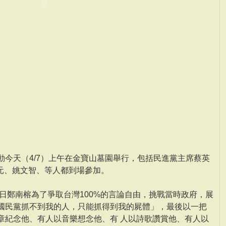
動今天（4/7）上午在金寶山墓園舉行，包括民進黨主席蔡英
元、姚文智、等人都到場參加。
月7日鄭南榕為了爭取台灣100%的言論自由，挑戰當時政府，展
「國民黨抓不到我的人，只能抓得到我的屍體」，最後以一把
章紀念他、有人以音樂想念他、有 人以詩歌讚賞他、有人以