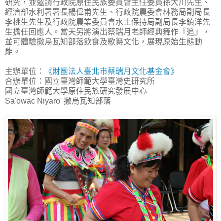
研究，並邀請行政院原住民族委員會主任委員孫大川先生、
經濟部水利署署長楊偉甫先生、行政院農委會林務局副局長
李桃生先生及行政院農業委員會水土保持局副局長李鎮洋先
生擔任回應人。當天另將演出蔡瑞月老師經典舞作『追』，
並可體驗撒烏瓦知部落飲食及歌舞文化，展現原始生態動
能。
主辦單位：
《財團法人臺北市蔡瑞月文化基金會》
合辦單位：國立臺灣師範大學臺灣史研究所
國立臺灣師範大學原住民族研究發展中心
Sa'owac Niyaro' 撒烏瓦知部落