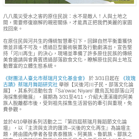
八八風災受水之害的原住民說：水不是敵人！人與土地之
間，需要修復崩解的親密關係，才能真正把我們美麗的家園
找回來。
在原住民與河共生的傳統智慧牽引下，回歸自然平衡重獲快
樂並非遙不可及。透過巨型藝術裝置及行動劇演出，宣告堅
持「河川再生」的決心，現場並準備了許多原住民族的傳統
美食邀請與會貴賓透過部落飲食文化，瞭解原住民與土地互
動豐富的立體生態系統。
《財團法人臺北市蔡瑞月文化基金會》
於 3/31日起在
《玫瑰
古蹟》蔡瑞月舞蹈研究社
舉辦【災後河川子民‧部落文化論
展】，其系列活動包含『Sa'owac Niyaro' 撒烏瓦知部落山河
海採集俯瞰展』，展期為 3/31至4/11，介紹大漢溪邊的阿美
族人脫離都市後，受到祖先採集生活習俗的牽引與重現，免
費參觀。
並於4/10舉辦系列活動之二『第四屆蔡瑞月舞蹈節文化論
壇』，以『主流與支流的匯流─災後的文化再生』為論壇主
題，將由國內學者各發表泰雅族、阿美族、魯凱族、鄒族之