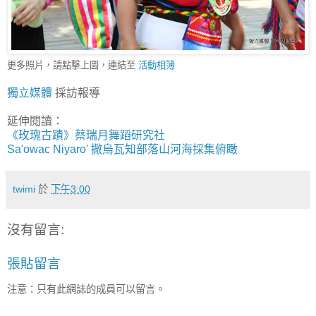
更多照片，請點擊上圖，連結至
活動相簿
獨立媒體
採訪報導
延伸閱讀：
《玫瑰古蹟》蔡瑞月舞蹈研究社
Sa'owac Niyaro' 撒烏瓦知部落山河海採集俯瞰
twimi
於
下午3:00
沒有留言:
張貼留言
注意：只有此網誌的成員可以留言。