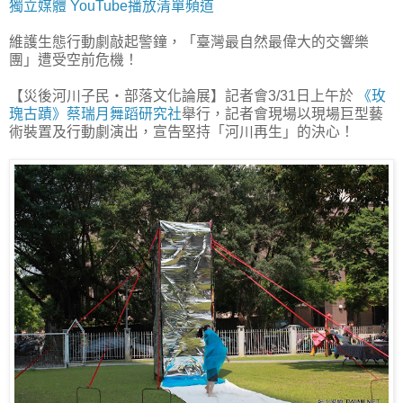
獨立媒體 YouTube播放清單頻道
維護生態行動劇敲起警鐘，「臺灣最自然最偉大的交響樂
團」遭受空前危機！
【災後河川子民‧部落文化論展】記者會3/31日上午於
《玫
瑰古蹟》蔡瑞月舞蹈研究社
舉行，記者會現場以現場巨型藝
術裝置及行動劇演出，宣告堅持「河川再生」的決心！