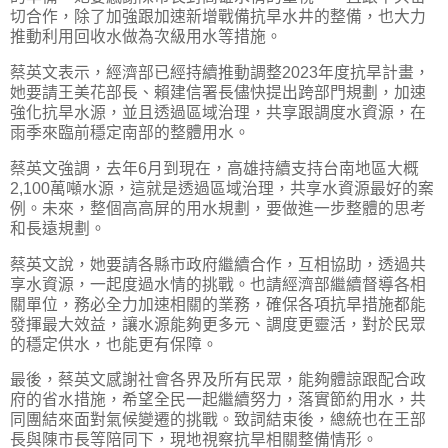
切合作，除了加強跟加速新增戰備抗旱水井的整備，也大力
推動利用回收水做為次級用水等措施。
蔡英文表示，經濟部已經持續推動調整2023年度抗旱計畫，
她要請王美花部長、賴建信署長儘快提出跨部門規劃，加速
強化抗旱水源，並且透過區域治理，共享跟調度水資源，在
雨季來臨前穩定南部的整體用水。
蔡英文強調，去年6月到現在，高雄持續支持台南地區大概
2,100萬噸水源，這就是透過區域治理，共享水資源最好的案
例。未來，整個高高屏的用水規劃，要做進一步整體的思考
和長遠規劃。
蔡英文說，她要請各縣市政府繼續合作，互相協助，透過共
享水資源，一起度過水情的挑戰。也請經濟部繼續督導各相
關單位，務必全力加速相關的業務，確保各項抗旱措施都能
發揮最大效益，讓水源能夠更多元、調度更靈活，對於民眾
的穩定供水，也能更有保障。
最後，蔡英文感謝社會各界及所有民眾，能夠體諒跟配合政
府的省水措施，希望全民一起繼續努力，落實節約用水，共
同團結來面對氣候變遷的挑戰。致詞結束後，總統也在王部
長與陳市長等陪同下，現地視察抗旱相關整備情形。