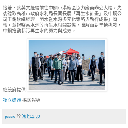
接著，蔡英文繼續前往中鋼小港廠區協力廠商辦公大樓，先
後聽取高雄市政府水利局長蔡長展「再生水計畫」及中鋼公
司王錫欽總經理「節水暨水源多元化策略與執行成果」簡
報，並視察蓄水池等再生水相關設備，瞭解面對旱情挑戰，
中鋼推動都污再生水的努力與成效。
總統府提供
獨立媒體
採訪報導
jessie
於
晚上11:30