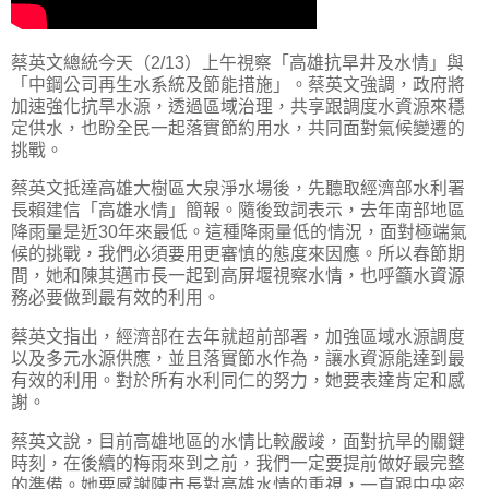
蔡英文總統今天（2/13）上午視察「高雄抗旱井及水情」與
「中鋼公司再生水系統及節能措施」。蔡英文強調，政府將
加速強化抗旱水源，透過區域治理，共享跟調度水資源來穩
定供水，也盼全民一起落實節約用水，共同面對氣候變遷的
挑戰。
蔡英文抵達高雄大樹區大泉淨水場後，先聽取經濟部水利署
長賴建信「高雄水情」簡報。隨後致詞表示，去年南部地區
降雨量是近30年來最低。這種降雨量低的情況，面對極端氣
候的挑戰，我們必須要用更審慎的態度來因應。所以春節期
間，她和陳其邁市長一起到高屏堰視察水情，也呼籲水資源
務必要做到最有效的利用。
蔡英文指出，經濟部在去年就超前部署，加強區域水源調度
以及多元水源供應，並且落實節水作為，讓水資源能達到最
有效的利用。對於所有水利同仁的努力，她要表達肯定和感
謝。
蔡英文說，目前高雄地區的水情比較嚴竣，面對抗旱的關鍵
時刻，在後續的梅雨來到之前，我們一定要提前做好最完整
的準備。她要感謝陳市長對高雄水情的重視，一直跟中央密