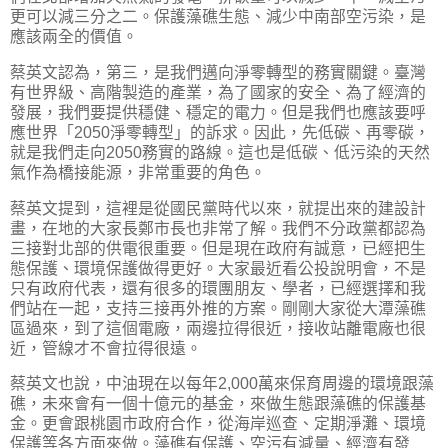
更可以減三分之二。保護藻礁生態、減少中南部空污染，是
應該兩全的價值。
蔡英文認為，第三，是我們邁向淨零轉型的務實關鍵。臺灣
有世界級、高階製造的產業，為了國家的安全、為了經濟的
發展，我們要提供穩健、穩定的電力。但是我們也應該要呼
應世界「2050淨零轉型」的訴求。因此，先低碳、再零碳，
就是我們走向2050務實的路線。這也是低碳、低污染的天然
氣作為橋接能源，非常重要的角色。
蔡英文提到，這裡是從國民黨時代以來，就提出來的建設計
畫，在地的大家長鄭市長也非常了解。我們不分政黨都認為
三接對北部的供電很重要。但是現在政府有誠意，已經把生
態保護、環境保護做得更好。大家最近看公投說明會，不是
只有政府代表，還有很多的環團朋友、學者，已經選擇和我
們站在一起，支持三接再外推的方案。剛剛大家從大潭藻礁
區過來，到了這個電廠，兩邊拉得很近，接收站離電廠也很
近，管線才不會拉得很遠。
蔡英文也說，中油現在以每年2,000萬來保育周邊的環境跟藻
礁，未來會有一個十億元的基金，來做生態跟藻礁的保護基
金。更會跟桃園市政府合作，從海岸巡查、定期淨灘、環境
保護等各方面來做。藻礁有保護、空污有減量、經濟有發