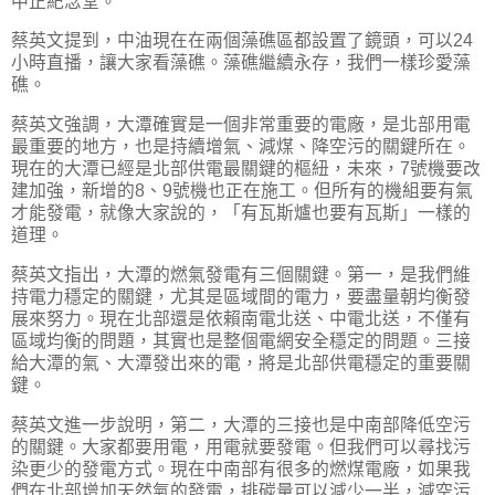
中正紀念堂。
蔡英文提到，中油現在在兩個藻礁區都設置了鏡頭，可以24
小時直播，讓大家看藻礁。藻礁繼續永存，我們一樣珍愛藻
礁。
蔡英文強調，大潭確實是一個非常重要的電廠，是北部用電
最重要的地方，也是持續增氣、減煤、降空污的關鍵所在。
現在的大潭已經是北部供電最關鍵的樞紐，未來，7號機要改
建加強，新增的8、9號機也正在施工。但所有的機組要有氣
才能發電，就像大家說的，「有瓦斯爐也要有瓦斯」一樣的
道理。
蔡英文指出，大潭的燃氣發電有三個關鍵。第一，是我們維
持電力穩定的關鍵，尤其是區域間的電力，要盡量朝均衡發
展來努力。現在北部還是依賴南電北送、中電北送，不僅有
區域均衡的問題，其實也是整個電網安全穩定的問題。三接
給大潭的氣、大潭發出來的電，將是北部供電穩定的重要關
鍵。
蔡英文進一步說明，第二，大潭的三接也是中南部降低空污
的關鍵。大家都要用電，用電就要發電。但我們可以尋找污
染更少的發電方式。現在中南部有很多的燃煤電廠，如果我
們在北部增加天然氣的發電，排碳量可以減少一半，減空污