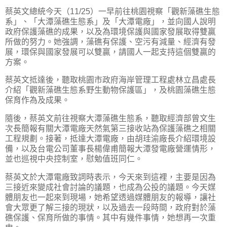
蔡英文總統今天（11/25）一早前往桃園視察「觀新藻礁生態
系」、「大潭藻礁生態系」及「大潭電廠」，並向國人說明
政府保護藻礁的成果，以及為環境保護與國家發展取得雙贏
所做的努力。她強調，藻礁有保護、空污有減量、經濟有發
展，環保與國家發展可以雙贏，請國人一起支持這個雙贏的
方案。
蔡英文抵達後，聽取桃園市政府海岸管理工程處林立昌處長
介紹「觀新藻礁生態系野生動物保護區」，及桃園藻礁生態
保育作為及成果。
隨後，蔡英文前往視察大潭藻礁生態系，聽取經濟部曾文生
次長簡報有關大潭電廠天然氣第三接收站為保護藻礁之相關
工程規劃。接著，抵達大潭電廠，由胡珪渝廠長介紹環境設
備，以及台電公司董事長楊偉甫簡報大潭發電廠營運情形，
並也巡視中央控制室，慰勉值班同仁。
蔡英文於大潭電廠致詞時表示，今天來到這裡，主要是因為
三接近來變成社會討論的議題，也成為公投的議題。今天媒
體朋友也一起來到現場，她希望透過媒體朋友的報導，讓社
會大眾更了解三接的現狀，以及過去一段時間，政府對於藻
礁保護、保育所做的事情。其中有幾件事情，她想再一次重