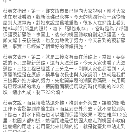
申。
蔡英文指出，第一，鄭文燦市長已經向大家說明，剛才大家
也在現址看過，觀新藻礁已永存。今天的桃園行程一路從新
屋到大潭電廠，對她來說是舊地重遊，很多人在網路上看到
她8年前到新屋的照片，寫下「藻礁永存」，當時是為了呼籲
保護觀新藻礁。事實上，後來的桃園縣政府劃定保護區，在
鄭文燦市長接任後，也全力地做了努力，今天看到的觀新藻
礁，事實上已經做了相當好的保護措施。
蔡英文表示，第二，就是三接沒有蓋在藻礁上。當然，要保
護的不只是觀新藻礁，還有大潭藻礁。今天大家也看了大潭
藻礁，三接工程已經蓋了三分之一，剛剛大家也都看到，大
潭藻礁還是在原處，稍早曾次長也與大家說明，這就是我們
三接再外推方案的努力，先避開岸邊的潮間帶藻礁，只用既
有已經填過的地方，把開發面積從馬政府時代規劃的232公
頃，縮小九成，剩下23公頃。
蔡英文說，而且接收站還外推，推到更外海去，讓船的卸收
工作不會影響到岸邊生態。而且到更外海去，就不會挖到海
下礁石，對水下礁石也可以達到保護的效果。現在離岸1.2公
里，桃園人都知道，這個距離是從桃園大廟走到桃園市政府
這麼遠的距離；若用臺北來比喻的話，就是從臺北車站走到