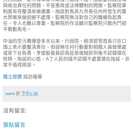
與政治責任的問題，不是憲政或法律體制的問題。監察院拿
制度有待釐清來做搪塞、拖延對馬英九市長任內所發生的重
大弊案來做迴避不處理，監察院無法對自己的職權負起責
任，令人也難以尊重，監察院的作法顯示監察院只敢內鬥卻
不敢動馬毛。
中油的空污費爆發多天以來，行政院、經濟部等首長只在口
頭上表示要釐清責任，但卻無任何行動要對相關人員做懲處
或是下台負責，李俊毅委員認為這是做賊抓到後不認錯還在
狡辯、拖延的心態，A了人民的錢不認錯不處置還在拖延，非
常不值得原諒。
獨立媒體
採訪報導
twimi
於
下午1:36
沒有留言:
張貼留言