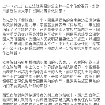
上午（2/11）在立法院黨團辦公室幹事長李俊毅委員，針對
日前幾個重大事件召開記者會做回應。
首先對於『假球案』一事，國民黨提名的台南縣議長吳健保
昨天被具體求刑九年，李俊毅委員表示『假球案』一事在國
內除了民生議題之外，已經是最受國人重視的議題之一。國
民黨重要的從政黨員涉嫌甚至被判刑，國民黨應該要公開對
國人有所回應，公開向人民說明甚至要做立即處置，以謝國
人，如果國民黨再繼續麻木不仁，不針對此事做任何回應或
者不公開向人民道歉謝罪，那麼人民一定會用選票對國民黨
作出制裁。
監察院日前針對對陳聰明做出的報告表示，監察院認為王清
峰在陳聰明一事上失言，外界認為監察院撈過界，李俊毅委
員表示外界認為王清峰為國王的人馬，而監察院對王清峰的
警告王建煊敢動國王的人馬，是國民黨內的鬥爭，馬英九的
領導已出現危機引發國民黨內的內鬥，民進黨希望國民黨的
內鬥不要變成對外部的廝殺。
而監察院對內湖捷運弊案的糾正案忽然喊卡，顯示監察院是
碰到馬英九就轉彎。內湖捷運弊案是馬英九市長任內決策疏
失的問題，是市長本身市政推行過程中應不應該要負起法律