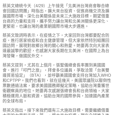
蔡英文總統今天（4/29）上午接見「北美洲台灣商會聯合總
會回國訪問團」時指出，擴大來台投資、促進商機交流及擴
展國際市場、深化台美關係是未來三大施政目標，期望借重
台商的力量和支持，攜手努力讓台灣和北美洲關係更深化、
更緊密，也讓台灣的產業朝國際市場大步邁進。
蔡英文致詞時表示，在疫情之下，大家回到台灣都要配合防
疫，進行居家檢疫和自主健康管理，但大家依然特別組團回
國訪問，展現對故鄉台灣的關心和熱愛。她要再次向大家表
達最誠摯的歡迎，也感謝大家長期在北美洲、在國際上為台
灣發聲，做國民外交。
蔡英文提到，尤其在上個月，張聖儀總會長率團到美國國
會，進行「叩門之旅」，拜會多位議員，爭取洽簽「台美雙
邊貿易協定」（BTA），並呼籲美國國會支持台灣加入WHO
和CPTPP。我們也看到，就在這幾天，美國眾議院以壓倒性
票數通過法案，要求美國國務卿擬定策略，協助台灣重獲世
衛觀察員的地位。她要再次感謝張總會長和台商領袖，大家
積極運用人脈和資源，協助台灣的國際參與，加速國內產業
的全球布局。
蔡英文指出，接下來我們還有三大施政目標，需要繼續借重