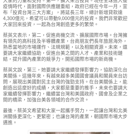
大家的力量和支持。第一，擴大來台投資。現在全球進入後
疫情時代，面對國際供應鏈重組，政府已經在今年一月，宣
布「投資台灣三大方案」，將延長三年，總計新增貸款達
4,300億元，希望可以帶動9,000億元的投資。我們非常歡迎
大家回來投資，一起為台灣創造更多的繁榮。
蔡英文表示，第二，促進商機交流、擴展國際市場。台灣擁
有領先的高科技及半導體產業，台商朋友們長年旅居海外，
熟悉當地的市場運作、法規規範，以及相關資源。未來，還
要請大家繼續協助，促進台美之間的人才、產業和技術鏈
結，提升國內產業的競爭力，開拓國際市場的新商機。
蔡英文說，第三，她要請大家繼續發揮影響力，協助深化台
美關係。這幾年來，有越來越多美國國會議員和閣員來台訪
問，展現出美國對民主台灣的強勁支持。在台美關係上，能
創造出這麼好的成績，大家都是重要的推手，未來也要請大
家繼續發揮影響力，繼續當台灣和美國政府、國會及企業之
間的橋梁，加強台美各領域的合作交流。
最後，蔡英文希望和大家一起攜手努力，一起讓台灣和北美
洲關係更深化、更緊密；也讓台灣的產業，朝國際市場大步
邁進。