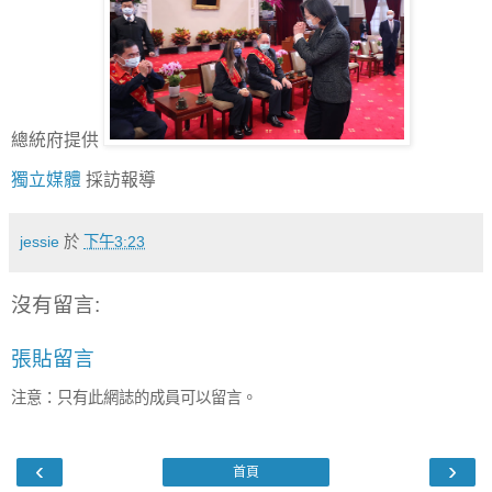
總統府提供
獨立媒體
採訪報導
jessie
於
下午3:23
沒有留言:
張貼留言
注意：只有此網誌的成員可以留言。
‹
›
首頁