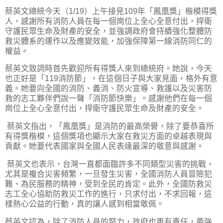
蔡英文總統今天（1/19）上午接見109年「鳳凰獎」楷模得獎
人，感謝所有消防人員在每一個崗位上全心全意付出，捍衛
守護民眾生命及財產的安全，並強調政府會持續強化整體防
救災體系的運作以及應變效能，加強保障第一線消防同仁的
權益。
蔡英文致詞時首先歡迎所有得獎人來到總統府。她說，今天
也正好是「119消防節」，在這個日子與大家見面，格外有意
義。她要向全國的消防、義消、防火宣導、救護以及災害防
救的志工夥伴們說一聲「消防節快樂」。感謝他們在每一個
崗位上全心全意付出，捍衛守護民眾生命及財產的安全。
蔡英文指出，「鳳凰獎」是消防的最高榮譽，除了要恭喜所
有得獎楷模，這個獎項也顯示大家在救災方面的卓越表現與
貢獻。她要代表國家與全國人民表達最深的敬意與感謝。
蔡英文也表示，台灣一直都面臨許多不同類型災害的挑戰，
尤其是複合災害頻繁，一旦發生災害，全國消防人員冒險犯
難、為民服務的精神，受到全民的肯定。此外，全國防救災
志工全心協助防救災工作的進行，只求付出，不求回報，這
樣熱心公益的行動，真的讓人感到相當敬佩。
蔡英文認為，除了消防人員的努力，政府也更有責任，要強