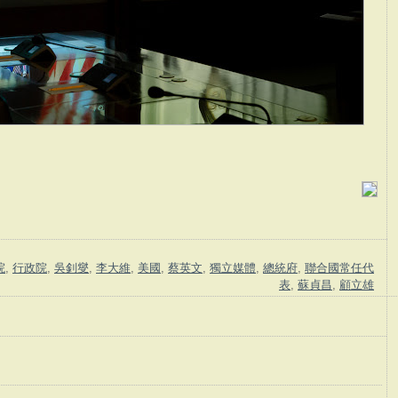
院
,
行政院
,
吳釗燮
,
李大維
,
美國
,
蔡英文
,
獨立媒體
,
總統府
,
聯合國常任代
表
,
蘇貞昌
,
顧立雄