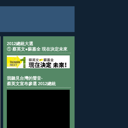
2012總統大選
① 蔡英文●蘇嘉全 現在決定未來
我聽見台灣的聲音-
蔡英文宣布參選 2012總統