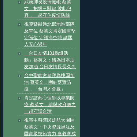
武漢肺炎疫情嚴峻 蔡英
文：把握三關鍵 彼此包
容，一起守住疫情防線
視導暨慰勉北部地區部隊
及單位 蔡英文肯定國軍堅
守崗位 守護海空域 讓國
人安心過年
「台日友情101點燈活
動」蔡英文：續為日本朋
友加油 台日友情長長久久
台中聖帥宮參拜為桃園加
油 蔡英文：團結落實防
疫，「台灣才會贏」
肯定諮商心理師以專業防
疫 蔡英文：續與政府努力
一起守護台灣
視察中科院民雄航太園區
蔡英文：中央資源挹注及
國家級技術實力 嘉義會成