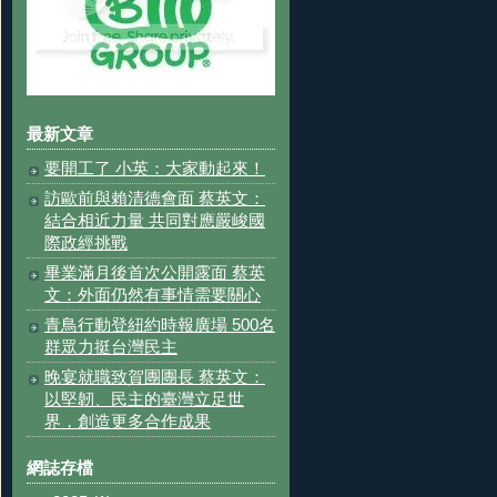
最新文章
要開工了 小英：大家動起來！
訪歐前與賴清德會面 蔡英文：
結合相近力量 共同對應嚴峻國
際政經挑戰
畢業滿月後首次公開露面 蔡英
文：外面仍然有事情需要關心
青鳥行動登紐約時報廣場 500名
群眾力挺台灣民主
晚宴就職致賀團團長 蔡英文：
以堅韌、民主的臺灣立足世
界，創造更多合作成果
網誌存檔