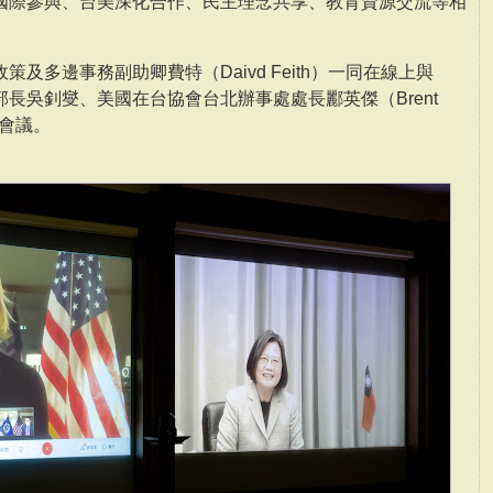
國際參與、台美深化合作、民主理念共享、教育資源交流等相
及多邊事務副助卿費特（Daivd Feith）一同在線上與
長吳釗燮、美國在台協會台北辦事處處長酈英傑（Brent
訊會議。