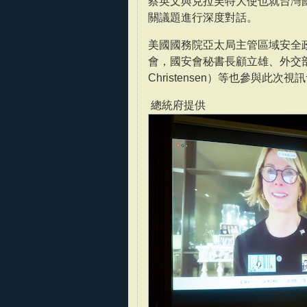
蔡英文與克拉芙特大使也就台灣
關議題進行深度對話。
美國國務院亞太局主管區域安全政策
會，國安會秘書長顧立雄、外交部
Christensen）等也參與此次視
總統府提供