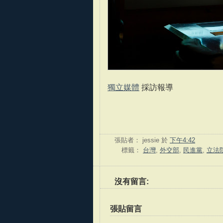
獨立媒體
採訪報導
張貼者：
jessie
於
下午4:42
標籤：
台灣
,
外交部
,
民進黨
,
立法
沒有留言:
張貼留言