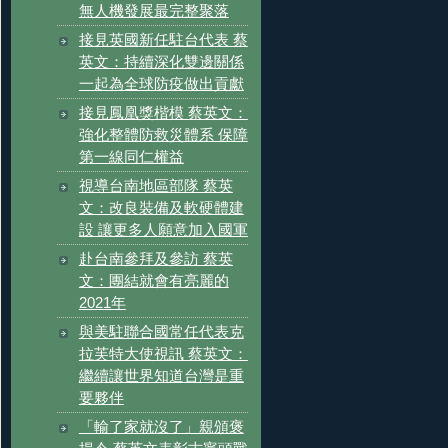
無人機發展最完整聚落
接見英國新任駐台代表 蔡
英文：持續深化雙邊關係
一起為全球防疫做出貢獻
接見鳳凰獎楷模 蔡英文：
強化整體防救災體系 保障
第一線同仁權益
視導台南地區部隊 蔡英
文：改良裝備及軟硬體建
設 讓更多人願意加入國軍
赴台南參拜及參訪 蔡英
文：團結就會有亮麗的
2021年
與美駐聯合國常任代表克
拉芙特大使視訊 蔡英文：
繼續讓世界知道台灣是重
要夥伴
「輸了家就沒了」親頒褒