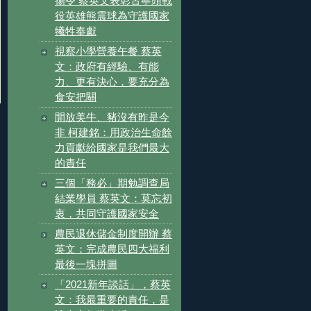
揚令 蔡英文表彰古寧頭戰
役英雄熊震球為守護國家
犧牲奉獻
視察小學營養午餐 蔡英
文：政府有經驗、有能
力、更有決心，要充分為
食安把關
開放美牛、豬沒有昨是今
非 柯建銘：用政治生命餘
力貢獻給國家是我們最大
的責任
三個「務必」期勉調查局
結業學員 蔡英文：莫忘初
衷，共同守護國家安全
農民退休儲金制度開辦 蔡
英文：完成農民四大福利
最後一塊拼圖
「2021新年談話」，蔡英
文：我最重要的責任，是