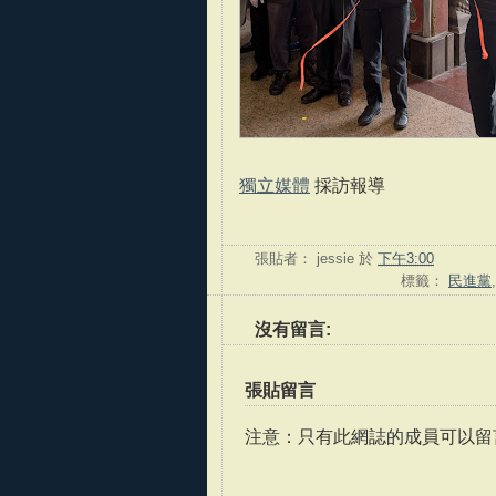
獨立媒體
採訪報導
張貼者：
jessie
於
下午3:00
標籤：
民進黨
沒有留言:
張貼留言
注意：只有此網誌的成員可以留