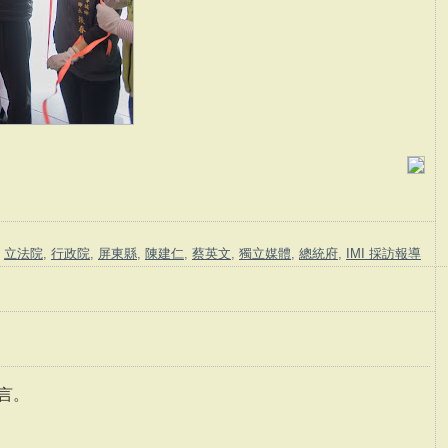
,
立法院
,
行政院
,
屏東縣
,
陳建仁
,
蔡英文
,
獨立媒體
,
總統府
,
IMI 採訪報導
言。