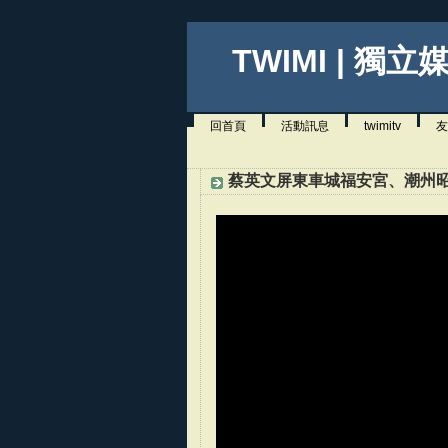
TWIMI | 獨立
回首頁
活動訊息
twimitv
友
蔡英文屏東車城福安宮、潮州