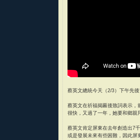
蔡英文總統今天（2/3）下午先
蔡英文在祈福揭匾後致詞表示，
很快，又過了一年，她要和鄉親
蔡英文肯定屏東在去年創造出7
或是發展未來有些困難，因此屏