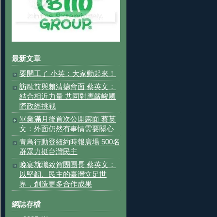
最新文章
要開工了 小英：大家動起來！
訪歐前與賴清德會面 蔡英文：
結合相近力量 共同對應嚴峻國
際政經挑戰
畢業滿月後首次公開露面 蔡英
文：外面仍然有事情需要關心
青鳥行動登紐約時報廣場 500名
群眾力挺台灣民主
晚宴就職致賀團團長 蔡英文：
以堅韌、民主的臺灣立足世
界，創造更多合作成果
網誌存檔