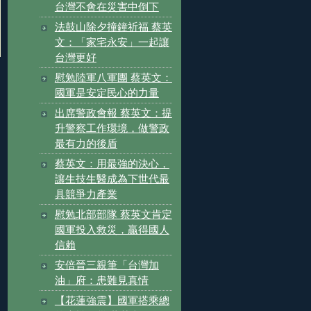
台灣不會在災害中倒下
法鼓山除夕撞鐘祈福 蔡英
文：「家宅永安」一起讓
台灣更好
慰勉陸軍八軍團 蔡英文：
國軍是安定民心的力量
出席警政會報 蔡英文：提
升警察工作環境，做警政
最有力的後盾
蔡英文：用最強的決心，
讓生技生醫成為下世代最
具競爭力產業
慰勉北部部隊 蔡英文肯定
國軍投入救災，贏得國人
信賴
安倍晉三親筆「台灣加
油」府：患難見真情
【花蓮強震】國軍搭乘總