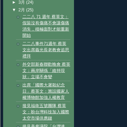
►
3月
(24)
▼
2月
(25)
二二八 71 週年 蔡英文：
假裝沒有傷痛不會讓傷痛
消失，積極面對才能重新
開始
二二八事件71週年 蔡英
文出席義光長老教會追思
禮拜
外交部新春聯歡晚會 蔡英
文：兩岸關係「維持現
狀」立場不會變
出席「國際大屠殺紀念
日」蔡英文：籌設國家人
權博物館加強人權教育
接見福衛五號團隊 蔡英
文：盼台灣科技加入國際
太空市場供應鏈
接見美參議院「台灣連