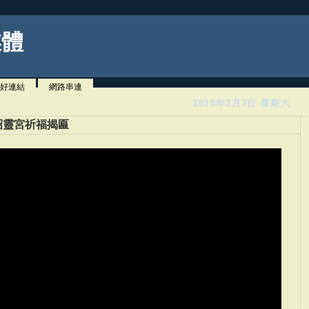
媒體
好連結
網路串連
2018年2月3日 星期六
昭靈宮祈福揭匾