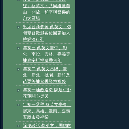
線」蔡英文：共同維護自
由、開放、和平與繁榮的
印太區域
出席台商餐會 蔡英文：張
開雙臂歡迎各位回家加入
拚經濟行列
年初三 蔡英文臺中、彰
化、南投、雲林、嘉義等
地廟宇祈福參香賀年
年初二 蔡英文基隆、臺
北、新北、桃園、新竹及
苗栗等地參香發放福袋
年初一油飯送暖 陳建仁赴
花蓮關心災民
年初一參拜 蔡英文臺東、
屏東、高雄、臺南、嘉義
五縣市發福袋
除夕談話 蔡英文：團結的