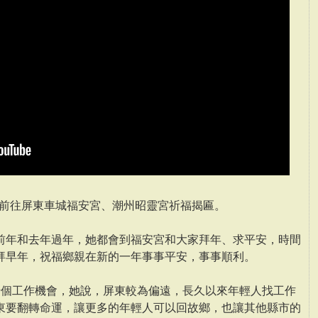
後前往屏東車城福安宮、潮州昭靈宮祈福揭匾。
前年和去年過年，她都會到福安宮和大家拜年、求平安，時間
拜早年，祝福鄉親在新的一年事事平安，事事順利。
千個工作機會，她說，屏東較為偏遠，長久以來年輕人找工作
東要翻轉命運，讓更多的年輕人可以回故鄉，也讓其他縣市的