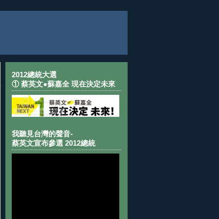
2012總統大選
① 蔡英文●蘇嘉全 現在決定未來
我聽見台灣的聲音-
蔡英文宣布參選 2012總統