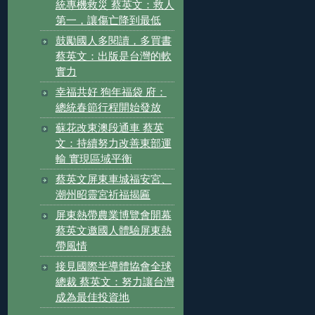
統專機救災 蔡英文：救人
第一，讓傷亡降到最低
鼓勵國人多閱讀，多買書
蔡英文：出版是台灣的軟
實力
幸福共好 狗年福袋 府：
總統春節行程開始發放
蘇花改東澳段通車 蔡英
文：持續努力改善東部運
輸 實現區域平衡
蔡英文屏東車城福安宮、
潮州昭靈宮祈福揭匾
屏東熱帶農業博覽會開幕
蔡英文邀國人體驗屏東熱
帶風情
接見國際半導體協會全球
總裁 蔡英文：努力讓台灣
成為最佳投資地