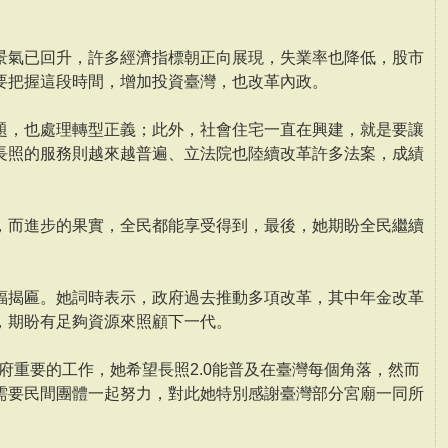
景氣已回升，許多經濟指標朝正向展現，失業率也降低，股市
要把握這段時間，增加投資臺灣，也改革內政。
題，也處理轉型正義；此外，社會住宅一直在興建，就是要讓
長照的服務則越來越普遍、立法院也陸續改革許多法案，成績
，而進步的果實，全民都能享受得到，最後，她期盼全民繼續
福揭匾。她詞時表示，政府過去推動多項改革，其中年金改革
，期盼有足夠資源來照顧下一代。
政府重要的工作，她希望長照2.0能普及在臺灣每個角落，然而
需要民間團體一起努力，對此她特別感謝臺灣部分宮廟一同所