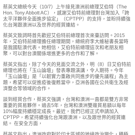
蔡英文總統今天（10/7）上午接見澳洲前總理艾伯特（The
Hon. Tony Abbott AC），感謝艾伯特前總理對台灣加入「跨
太平洋夥伴全面進步協定」（CPTPP）的支持，並盼持續強
化台灣跟澳洲以及世界的經貿連結。
蔡英文致詞時首先歡迎艾伯特前總理首次來臺訪問。2015
年，艾伯特前總理擔任總理期間，總統府李大維秘書長當時
是我國駐澳代表。她相信，艾伯特前總理這次和老朋友相
聚，可以對台澳關係增進更多的合作和了解。
蔡英文指出，除了今天的見面交流之外，明（8）日艾伯特前
總理也將在「玉山論壇」發表專題演講，令人期待。今年
「玉山論壇」是「以韌實力重啟共同進步的優先議程」為主
題，希望可以促進疫後復甦當中，亞洲各國在公共衛生及經
濟整合等領域的合作。
談到經貿合作，蔡英文強調，台灣和澳洲一直都是雙方非常
重要的貿易夥伴。過去5年，台灣和澳洲雙邊貿易額以每年
10%幅度持續穩定成長。最近，我們已經正式申請加入
CPTPP，希望持續強化台灣跟澳洲，以及跟世界的經貿連
結。 在安全方面，
蔡英文指出，澳洲政府對於印太區域的地緣政治變化，積極