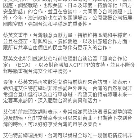
因應、調整戰略，也跟美國、日本及印度，持續深化「四方
安全對話」的合作，並且在會談中，共同關心台灣議題。此
外，今年，澳洲政府也在許多國際場合，公開聲援台灣拓展
國際空間，強調台海和平穩定的重要性。
蔡英文重申，台灣願意貢獻力量，持續維持區域和平穩定，
並且在疫苗、新興科技、氣候變遷，以及供應鏈合作方面，
跟所有共享自由價值的民主夥伴有更深入的合作。
蔡英文也特別感謝艾伯特前總理對台澳洽簽「經濟合作協
定」（ECA），以及對台灣加入CPTPP的支持，並且不斷發
聲呼籲重視台海安全和平情勢。
最後，蔡英文除再次歡迎艾伯特前總理來台訪問，並表示，
她知道艾伯特前總理非常熱愛戶外運動，台灣的自然景觀非
常適合登山健行以及自行車旅遊，希望艾伯特前總理未來一
定要再來訪問，深入體驗台灣的美景和活力。
艾伯特前總理致詞時表示，非常感謝蔡總統溫暖且誠摯的歡
迎及問候，他非常榮幸今天可以來到台北，也期待下次到台
灣的時候，可以好好享受台灣的風景及美食。
艾伯特前總理提到，台灣可以說是全球唯一幾個疫情控制非