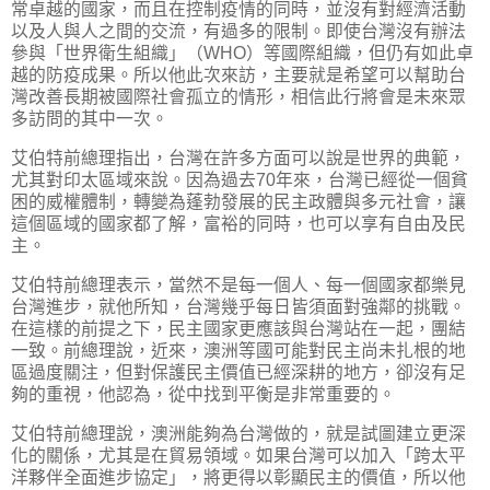
常卓越的國家，而且在控制疫情的同時，並沒有對經濟活動
以及人與人之間的交流，有過多的限制。即使台灣沒有辦法
參與「世界衛生組織」（WHO）等國際組織，但仍有如此卓
越的防疫成果。所以他此次來訪，主要就是希望可以幫助台
灣改善長期被國際社會孤立的情形，相信此行將會是未來眾
多訪問的其中一次。
艾伯特前總理指出，台灣在許多方面可以說是世界的典範，
尤其對印太區域來說。因為過去70年來，台灣已經從一個貧
困的威權體制，轉變為蓬勃發展的民主政體與多元社會，讓
這個區域的國家都了解，富裕的同時，也可以享有自由及民
主。
艾伯特前總理表示，當然不是每一個人、每一個國家都樂見
台灣進步，就他所知，台灣幾乎每日皆須面對強鄰的挑戰。
在這樣的前提之下，民主國家更應該與台灣站在一起，團結
一致。前總理說，近來，澳洲等國可能對民主尚未扎根的地
區過度關注，但對保護民主價值已經深耕的地方，卻沒有足
夠的重視，他認為，從中找到平衡是非常重要的。
艾伯特前總理說，澳洲能夠為台灣做的，就是試圖建立更深
化的關係，尤其是在貿易領域。如果台灣可以加入「跨太平
洋夥伴全面進步協定」，將更得以彰顯民主的價值，所以他