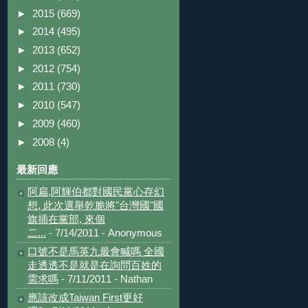
►
2015
(669)
►
2014
(495)
►
2013
(652)
►
2012
(754)
►
2011
(730)
►
2010
(547)
►
2009
(460)
►
2008
(4)
最新回應
阿扁,阿輝伯都對國民黨心存幻
想, 此次選舉乾脆將"台灣國"國
旗插在黨部, 來個
二...
- 7/14/2011
- Anonymous
口號不是馬英九最會喊嗎 全國
走透透不是就是在詢問百姓的
需求嗎
- 7/11/2011
- Nathan
應該改成Taiwan First更好