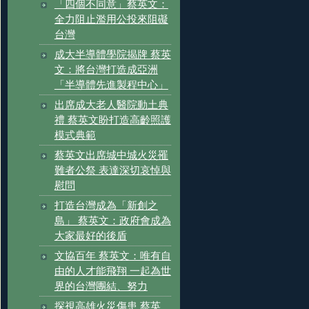
「四個不同意」蔡英文：
全力阻止濫用公投來阻礙
台灣
成大半導體學院揭牌 蔡英
文：將台灣打造成亞洲
「半導體先進製程中心」
出席成大老人醫院動土典
禮 蔡英文盼打造高齡照護
模式典範
蔡英文出席城中城火災罹
難者公祭 表達深切哀悼與
慰問
打造台灣成為「新創之
島」 蔡英文：政府會成為
大家最好的後盾
文協百年 蔡英文：唯有自
由的人才能飛翔 一起為世
界的台灣團結、努力
探視高雄火災傷患 蔡英