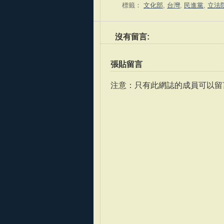
標籤：
文化部
,
台灣
,
民進黨
,
立法
沒有留言:
張貼留言
注意：只有此網誌的成員可以留