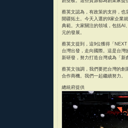
創雙板。這些資源都為創業家提
蔡英文認為，有政策的支持，也
開疆拓土。今天入選的9家企業
典範。大家關注的領域，包括A
元的發展。
蔡英文提到，這9位獲得「NEX
台灣出發，走向國際。這是台灣
新研發，努力打造台灣成為「新
蔡英文強調，我們要把台灣的創
合作商機。我們一起繼續努力。
總統府提供