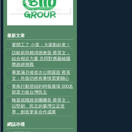
最新文章
要開工了 小英：大家動起來！
訪歐前與賴清德會面 蔡英文：
結合相近力量 共同對應嚴峻國
際政經挑戰
畢業滿月後首次公開露面 蔡英
文：外面仍然有事情需要關心
青鳥行動登紐約時報廣場 500名
群眾力挺台灣民主
晚宴就職致賀團團長 蔡英文：
以堅韌、民主的臺灣立足世
界，創造更多合作成果
網誌存檔