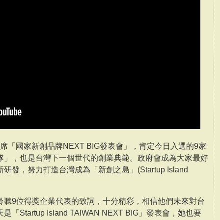
出席「國家新創品牌NEXT BIG發表會」，肯定今日入選的9家
隊」，也是台灣下一個世代的創業典範。政府會成為大家最好
，努力打造台灣成為「新創之島」(Startup Island
聆聽9位得獎企業代表的致詞，十分精彩，相信他們未來對台
artup Island TAIWAN NEXT BIG」發表會，她也要