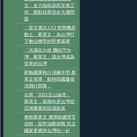
文：全力協助居民災後工
作、盤點住商混合大樓問
題
「是方電訊 LY2 智慧機房
動土」蔡英文：為台灣打
下數位轉型的堅實基礎
「共識化分歧 團結守台
灣」蔡英文：讓台灣成為
世界的台灣
慰勉國軍執行演練辛勞 蔡
英文視導「航特部國慶操
演飛行部隊」
出席「2021玉山論壇」
蔡英文：新南向是台灣在
亞洲重要的區域政策
會晤蔡英文 澳洲前總理艾
伯特：面對強鄰挑戰 民主
國家更應與台灣站一起