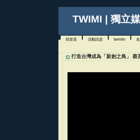
TWIMI | 獨立
回首頁
活動訊息
twimitv
友
打造台灣成為「新創之島」 蔡