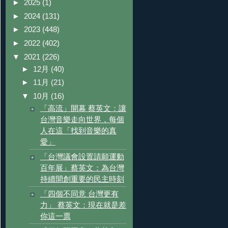
►
2025
(1)
►
2024
(131)
►
2023
(448)
►
2022
(402)
▼
2021
(226)
►
12月
(40)
►
11月
(21)
▼
10月
(16)
「高流」開幕 蔡英文：讓
台灣音樂走向世界，每個
人在這「找到音樂的真
愛」
「台灣議會設置請願運動
百年展」蔡英文：為台灣
持續開創重要的民主時刻
「四個不同意 台灣更有
力」 蔡英文：現在就是差
你這一票