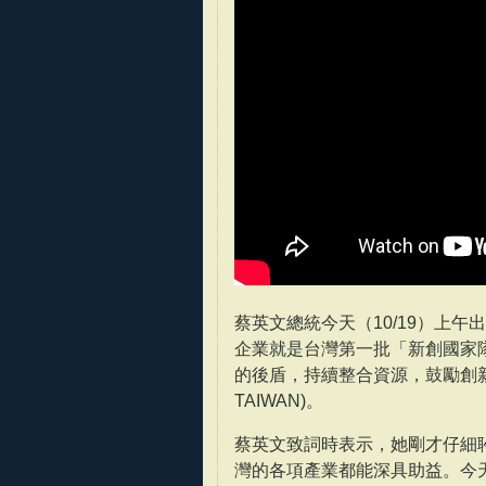
蔡英文總統今天（10/19）上午
企業就是台灣第一批「新創國家
的後盾，持續整合資源，鼓勵創新研發
TAIWAN)。
蔡英文致詞時表示，她剛才仔細
灣的各項產業都能深具助益。今天是「St