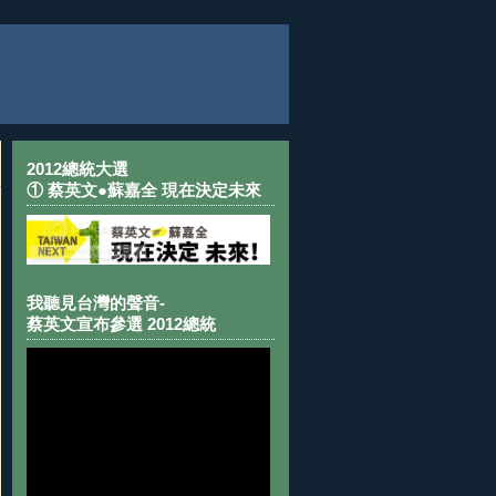
2012總統大選
① 蔡英文●蘇嘉全 現在決定未來
我聽見台灣的聲音-
蔡英文宣布參選 2012總統