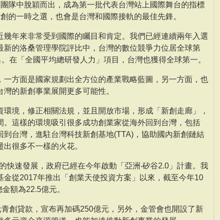
創團隊中脫穎而出，成為第一批代表台灣站上國際舞台的指標
新創的一時之選，也會是台灣和國際接軌的最佳先鋒。
近幾年來非常受到國際的矚目和肯定。我們已經連續兩年入選
最新的洛桑管理學院評比中，台灣的數位競爭力位居全球第
0名。在「全國平均總研發人力」項目，台灣也獲得全球第一。
，一方面是國家規劃出全方位的產業戰略藍圖，另一方面，也
台灣的新創事業展開更多可能性。
資環境，修正相關法規，並且開放市場，形成「新創走廊」，
間。這樣的環境吸引很多成功創業家從海外回到台灣，包括
谷回到台灣，進駐台灣科技新創基地(TTA)，協助國內新創鏈結
盪出很多不一樣的火花。
oT的快速發展，政府已經在今年啟動「亞洲‧矽谷2.0」計畫。我
金從2017年推出「創業天使投資方案」以來，截至今年10
金額為22.5億元。
元青創貸款，宣布再加碼250億元，另外，金管會也開設了新