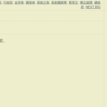
院
,
行政院
,
金管會
,
國發會
,
新創之島
,
新創國家隊
,
蔡英文
,
獨立媒體
,
總統
府
,
NEXT BIG
言。