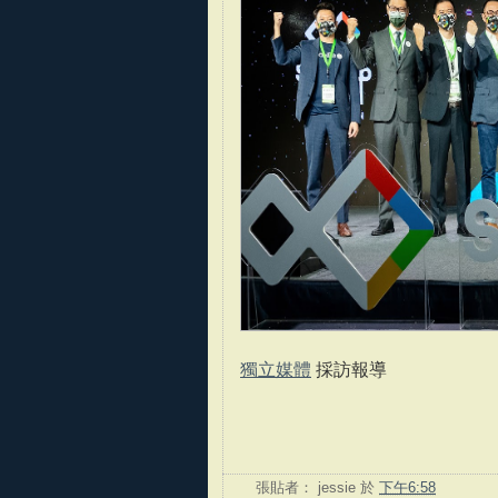
獨立媒體
採訪報導
張貼者：
jessie
於
下午6:58