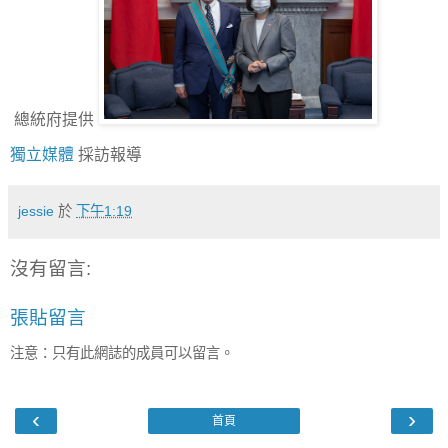
總統府提供
獨立媒體
採訪報導
jessie
於
下午1:19
沒有留言:
張貼留言
注意：只有此網誌的成員可以留言。
‹
›
首頁