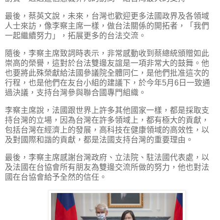
最後，蔡英文說，未來，台灣也歡迎更多法國政界及各領域
人士來訪，像李察主席一樣，做台法關係的開拓者，「我們
一起繼續努力」，拓展更多的台法交流。
隨後，李察主席致詞時表示，非常感動收到蔡總統頒贈如此
崇高的榮譽，這對於台法雙邊友誼是一項非常大的鼓舞。他
也要將此殊榮獻給法國參議院全體同仁，是他們批准這次的
行程，也是他們在友台小組的建議下，於今年5月6日一致通
過決議，支持台灣參與聯合國專門組織。
李察主席說，法國跟世界上許多其他國家一樣，都是採取支
持台灣的立場，因為台灣在許多領域上，都有極大的貢獻，
包括台灣在經濟上的發展，高科技在健康領域的高效性，以
及對國際和諧的貢獻，都是法國支持台灣的重要理由。
最後，李察主席感謝台灣政府、立法院、駐法國代表處，以
及法國在台協會所有朋友為雙邊交流所做的努力，他也對法
國在台協會給予全然的信任。