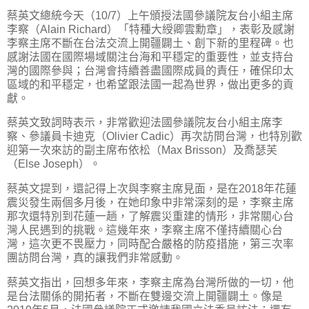
蔡英文總統今天（10/7）上午頒授法國參議院友台小組主席
李察（Alain Richard）「特種大綬卿雲勳章」，表彰及感謝
李察主席不斷在台法交流上開疆闢土、創下新的里程碑。也
感謝法國在國際場域關注台海和平穩定的重要性，並支持台
灣的國際參與；台灣會持續善盡國際成員的責任，確保印太
區域的和平穩定，也希望跟法國一起為世界，做出更多的貢
獻。
蔡英文致詞時表示，非常歡迎法國參議院友台小組主席李
察、參議員卡迪克（Olivier Cadic）再次訪問台灣，也特別歡
迎第一次來訪的副主席布依松（Max Brisson）及喬瑟芙
（Else Joseph）。
蔡英文提到，還記得上次與李察主席見面，是在2018年花蓮
震災發生兩個多月後，在她印象中非常深刻的是，李察主席
那次還特別到花蓮一趟，了解震災重建的情形，非常關心台
灣人民遇到的挑戰。這幾年來，李察主席不僅持續關心台
灣，這次更不畏壓力，同時配合嚴格的防疫措施，第三次率
團訪問台灣，真的讓我們非常感動。
蔡英文指出，回想多年來，李察主席為台灣所做的一切，他
是台法關係的開拓者，不斷在雙邊交流上開疆闢土。像是