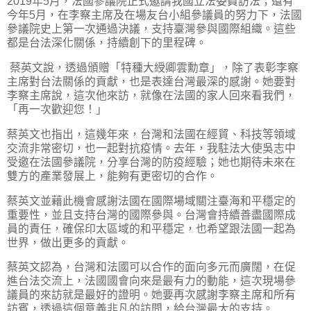
2019年5月，法國參議院正式邀請我國立法委員訪法；還有
今年5月，在李察主席及在場友台小組參議員的努力下，法國
參議院史上第一次通過決議，支持臺灣參與國際組織。這些
都是台法深化關係，持續創下的里程碑。
蔡英文說，透過頒贈「特種大綬卿雲勳章」，除了表彰李察
主席對台法關係的貢獻，也是表達台灣最深的感謝。她要對
李察主席說，這次他來訪，就像在法國的家人回來看我們，
「再一次歡迎您！」
蔡英文也指出，這幾年來，台灣和法國在經貿、科技等領域
交流非常密切，也一起對抗疫情。去年，我駐法大使吳志中
受邀在法國參議院，分享台灣的防疫經驗；她也期待未來在
雙方的產業發展上，能夠有更密切的合作。
蔡英文並藉此機會感謝法國在國際場域關注臺海和平穩定的
重要性，並且支持台灣的國際參與。台灣會持續善盡國際成
員的責任，確保印太區域的和平穩定，也希望跟法國一起為
世界，做出更多的貢獻。
蔡英文認為，台灣和法國可以合作的面向多元而廣闊，在促
進台法交流上，法國國會向來是最有力的動能，這次現場參
議員的來訪就是最好的證明。她要再次感謝李察主席和所有
訪賓，透過這個意義非凡的訪問，給台灣最大的支持。