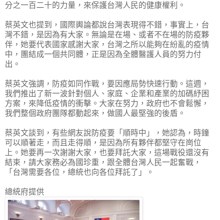
分之一百二十的力量，來保護台灣人民的健康權利。
蔡英文也提到，國際輿論都說台灣表現得不錯，事實上，台
灣不錯，是因為有大家。無論是在場、或者不在場的防疫夥
伴，她要代表國家感謝大家，台灣之所以能夠在紛亂的疫情
中，團結成一個共同體，正是因為全體醫護人員的努力付
出。
蔡英文強調，防疫如同作戰，要因應局勢快速行動。這週，
我們推出了新一波針對個人、家庭、企業和產業的加碼紓困
方案，來降低疫情的衝擊。大家在努力，政府也不會鬆懈，
我們整個政府團隊都動起來，做國人最堅強的後盾。
蔡英文談到，有些網友說防疫要「順時中」，她認為，時鐘
可以順著走，而且走得順，是因為所有夥伴都堅守在崗位
上。她要再一次謝謝大家，也要拜託大家，這場戰役還沒有
結束，請大家務必為國珍重，跟全體台灣人民一起奮戰，
「台灣需要各位，總統也向各位拜託了」。
總統府提供