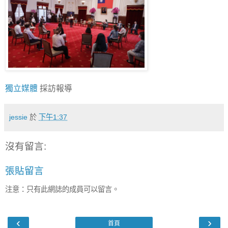
獨立媒體
採訪報導
jessie
於
下午1:37
沒有留言:
張貼留言
注意：只有此網誌的成員可以留言。
‹
›
首頁