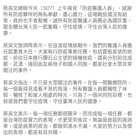
蔡英文總統今天（3/27）上午接見「防疫醫護人員」，感謝
所有防疫夥伴的無私奉獻、盡心盡力；這場戰役還沒有結
束，政府也不會鬆懈，請所有防疫醫護人員務必為國珍重，
跟全體台灣人民一起奮戰，守住疫情，守住台灣人民的健
康。
蔡英文致詞時表示，在這波疫情挑戰中，我們的醫護人員擔
任起重責大任。大家執行防疫專案任務，包括寶瓶星號的檢
疫，前往日本進行鑽石公主號的接機檢疫、還有分別前往成
都、武漢，接回血友病母子和國人同胞，都是社會大眾非常
關注的事件。
蔡英文指出，不只是大眾關注的事件，在每一間醫療院所，
每一個看得見或看不見的角落，所有醫護人員都犧牲了休
假、犧牲了和家人相處的時光，只為了一個共同的目標，也
就是我們要守住疫情，守住臺灣人民的健康。
蔡英文表示，每一項任務都很艱辛，而完成每一項任務，都
是台灣防疫實力的表現，也更受到肯定。無論是檢疫的高效
率，或是病患的收治，都做到滴水不漏，大家的努力以及傑
出的表現，都是有目共睹。