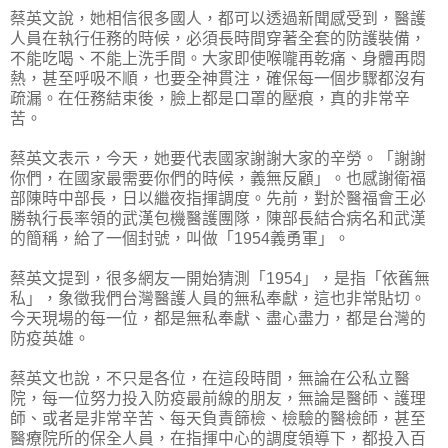
蔡英文說，她相信很多國人，都可以透過新聞感受到，醫護
人員在執行任務的時候，必須長時間穿著全套的防護裝備，
不能吃喝、不能上洗手間。大家即使喉嚨再乾痛、身體再悶
熱，甚至呼吸不順，也要全神貫注，確保每一個步驟都沒有
疏漏。在任務結束後，臉上都是口罩的壓痕，真的非常辛
苦。
蔡英文表示，今天，她要代表國家謝謝大家的辛勞。「謝謝
你們，在國家最需要你們的時候，義無反顧」。也感謝衛福
部陳時中部長，日以繼夜指揮調度。先前，對於醫福會王必
勝執行長率領的武漢包機醫護團隊，陳部長結合病名和武漢
的簡稱，給了一個封號，叫做「1954義勇軍」。
蔡英文提到，很多網友一開始猜測「1954」，是指「依舊無
私」，象徵我們台灣醫護人員的無私奉獻，這也非常貼切。
今天現場的每一位，都是無私奉獻、盡心盡力，都是台灣的
防疫英雄。
蔡英文也說，不只是各位，在這段時間，無論在公私立醫
院，每一位努力投入防疫最前線的朋友，無論是醫師、護理
師、或者是非常辛苦、每天負責篩檢、檢驗的醫檢師，甚至
醫療院所的保全人員，在指揮中心的調度領導下，都投入百