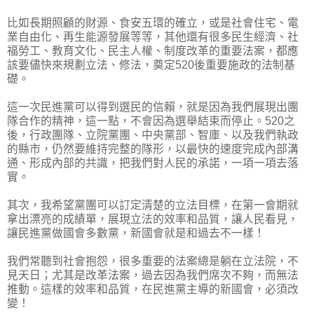
比如長期照顧的財源、食安五環的確立，或是社會住宅、電
業自由化、再生能源發展等等，其他還有很多民生經濟、社
福勞工、教育文化、民主人權、制度改革的重要法案，都應
該要儘快來規劃立法、修法，奠定520後重要施政的法制基
礎。
這一次民進黨可以得到選民的信賴，就是因為我們展現出團
隊合作的精神，這一點，不會因為選舉結束而停止。520之
後，行政團隊、立院黨團、中央黨部、智庫、以及我們執政
的縣市，仍然要維持完整的隊形，以最快的速度完成內部溝
通、形成內部的共識，把我們對人民的承諾，一項一項去落
實。
其次，我希望黨團可以訂定清楚的立法目標，在第一會期就
拿出漂亮的成績單，展現立法的效率和品質，讓人民看見，
讓民進黨做國會多數黨，新國會就是和過去不一樣！
我們常聽到社會抱怨，很多重要的法案總是躺在立法院，不
見天日；尤其是改革法案，過去因為我們席次不夠，而無法
推動。這樣的效率和品質，在民進黨主導的新國會，必須改
變！