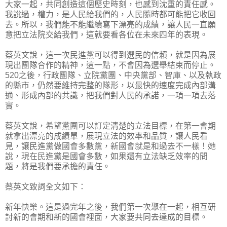
大家一起，共同創造這個歷史時刻，也感到沈重的責任感。
我說過，權力，是人民給我們的，人民隨時都可能把它收回
去。所以，我們能不能繼續寫下漂亮的成績，讓人民一直願
意把立法院交給我們，這就要看各位在未來四年的表現。
蔡英文說，這一次民進黨可以得到選民的信賴，就是因為展
現出團隊合作的精神，這一點，不會因為選舉結束而停止。
520之後，行政團隊、立院黨團、中央黨部、智庫、以及執政
的縣市，仍然要維持完整的隊形，以最快的速度完成內部溝
通、形成內部的共識，把我們對人民的承諾，一項一項去落
實。
蔡英文說，希望黨團可以訂定清楚的立法目標，在第一會期
就拿出漂亮的成績單，展現立法的效率和品質，讓人民看
見，讓民進黨做國會多數黨，新國會就是和過去不一樣！她
說，現在民進黨是國會多數，如果還有立法缺乏效率的問
題，將是我們要承擔的責任。
蔡英文致詞全文如下：
新年快樂。這是過完年之後，我們第一次聚在一起，相互研
討新的會期和新的國會裡面，大家要共同去達成的目標。