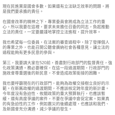
現在民進黨是國會多數，如果還有立法缺乏效率的問題，將
是我們要承擔的責任。
在國會改革的精神之下，專業委員會將成為立法工作的重
心。所以我要在這裡，要求未來擔任召委的同志，負起推動
立法的責任，一定要嚴謹地掌控立法進程，提升效率。
我也希望每一位委員，在法案的審查過程中，除了發揮個人
的專業之外，也能召開公聽會廣納社會各種意見，讓立法的
過程能夠有更多民意的參與。
第三，我要請大家在520前，善盡對行政部門的監督責任，強
化政策溝通。務必要確保，在這一段過渡期間，行政部門的
施政會尊重選後的新民意，不會造成政策銜接的困難。
我也要呼籲現在的行政部門，能夠為政權交接樹立良好的示
範。在新舊政權的過渡期間，不應該核定跨年度的新計畫。
今年度沒有急迫性、攸關政策的重大預算執行，也應該暫
緩，還有高度爭議的案件，不要在爭議中倉促定案。如果真
的有急迫性的工作，例如震災的後續處理，也應該和我們、
及新國會充分溝通，減少爭議的發生。