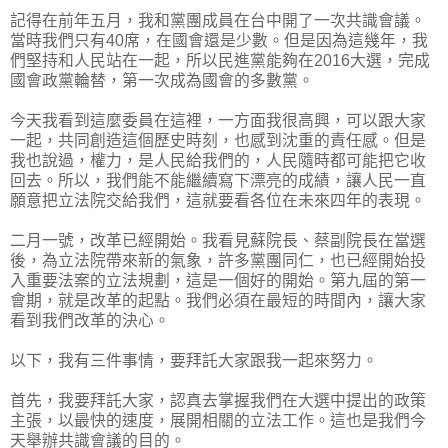
記得在前年五月，我和黨團成員在台中開了一次共識會議。
當時我們只有40席，在國會還是少數。但是因為這幾年，我
們堅持和人民站在一起，所以民進黨能夠在2016大選，完成
國會政黨輪替，第一次成為國會的多數黨。
今天我看到這麼委員在這裡，一方面我很高興，可以跟大家
一起，共同創造這個歷史時刻，也感到沈重的責任感。但是
我也說過，權力，是人民給我們的，人民隨時都可能把它收
回去。所以，我們能不能繼續寫下漂亮的成績，讓人民一直
願意把立法院交給我們，這就要看各位在未來四年的表現。
二月一號，改革已經開始。我看見蘇院長、蔡副院長在當選
後，為立法院帶來新的氣象，許多黨團同仁，也已經開始投
入重要法案的立法規劃，這是一個好的開始。第九屆的第一
會期，就是改革的起點。我們必須在最短的時間內，讓大家
看到我們改革的決心。
以下，我有三件事情，要拜託大家跟我一起來努力。
首先，我要拜託大家，認真去掌握我們在大選中提出的政策
主張，以最快的速度，展開相關的立法工作。這也是我們今
天舉辦共識會議的目的。