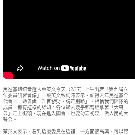
民進黨總統當選人蔡英文今天（2/17）上午出席「第九屆立
法委員研習會議」，蔡英文致詞時表示，記得去年民進黨全
代會上，她曾說「升官發財，請走別路」，相信我們團隊的
成員，都有這樣的認知。各位過去幾乎都曾經拿著「大聲
公」走上街頭，現在進入國會，也要勿忘初衷，做人民的大
聲公。
蔡英文表示，看到這麼委員在這裡，一方面很高興，可以跟