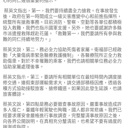
心的同仁幾個重要的指示。
蔡英文指出，第一，我們要持續盡全力搶救。在事故發生
後，政府在第一時間成立一級災害應變中心和前進指揮所，
統整所有搶救事務。目前消防、警察、空勤等各單位都積極
投入救難，我們也指示國軍支援。另外，她也要感謝許多縣
市派遣搜救隊趕赴花蓮。「救難第一，我們要請所有參與救
難的同仁持續地努力。」
蔡英文說，第二，務必全力協助死傷者家屬。衛福部已經啟
動「大量傷病患緊急醫療救護機制」，各醫療院所正全力救
助傷患。對於不幸罹難的乘客，我們也請相關單位務必全力
協助家屬處理後事。
蔡英文指示，第三，要請所有相關單位在最短時間內調度搶
修交通。連假東部運輸需求大，請交通部積極因應，透過各
種方式協助接駁旅客、搶修鐵道。如果因此發生延誤，也請
旅客體諒。
蔡英文說，第四點是務必要徹查事故原因。嚴重事故造成許
多人傷亡，臺鐵年輕駕駛也殉職，國人都非常悲痛。我們已
經要求運安會嚴格進行事故調查，完整釐清事故原因之後，
向各界公開說明。在真相充分釐清前，也希望不要有過度的
揣測或指控。