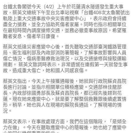
台鐵太魯閣號今天（4/2）上午於花蓮清水隧道發生重大事
故，蔡英文總統下午至台北車站視察「台鐵408次太魯閣號出
軌陸上重大交通事故中央災害應變中心」，表示政府會持續
盡全力搶救，並全力協助死傷者家屬。同時也指示相關單位
在最短時間內調度搶修交通，並務必徹查事故原因，希望罹
難者安息、傷者早日康復。
蔡英文抵達災害應變中心後，首先聽取交通部臺灣鐵路管理
局、衛生福利部及內政部消防署簡報，了解事故影響與人員
傷亡情況、傷病患醫療救治現況，以及交通搶修與接駁運輸
規劃。 蔡英文致詞時表示，非常遺憾在連假第一天就發生事
故，造成重大傷亡，她和國人同感哀傷。
蔡英文指出，今天上午接獲通報後，她就與行政院蘇貞昌院
長進行討論，並指示相關單位積極應變。交通部林佳龍部
長、內政部徐國勇部長及蘇貞昌院長，都已經先後趕到花
蓮。現在她來應變中心，就是要了解整個救難跟後續處置情
形。稍早，她也與人在現場的蘇院長通話，了解現場的情
況。
蔡英文表示，在事故處理方面，我們在這個階段，「是傾全
力在做」。今天在聽取應變中心的簡報後，她也給了應變中