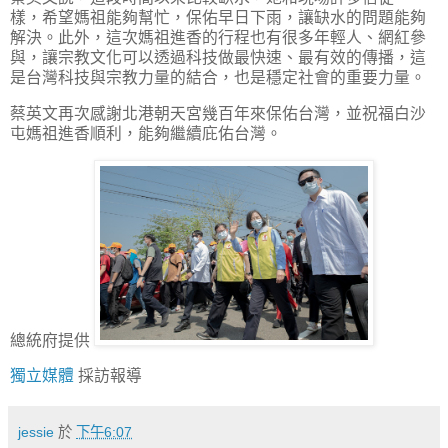
樣，希望媽祖能夠幫忙，保佑早日下雨，讓缺水的問題能夠
解決。此外，這次媽祖進香的行程也有很多年輕人、網紅參
與，讓宗教文化可以透過科技做最快速、最有效的傳播，這
是台灣科技與宗教力量的結合，也是穩定社會的重要力量。
蔡英文再次感謝北港朝天宮幾百年來保佑台灣，並祝福白沙
屯媽祖進香順利，能夠繼續庇佑台灣。
總統府提供
獨立媒體
採訪報導
jessie
於
下午6:07