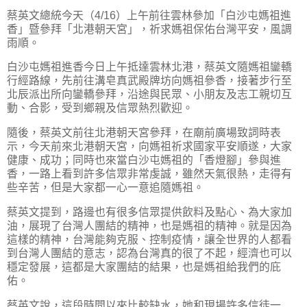
蔡英文總統今天（4/16）上午前往雲林參加「白沙屯媽祖進
香」暨參拜「北港朝天宮」，祈求媽祖保佑台灣平安，風調
雨順。
白沙屯媽祖進香今日上午抵達雲林北港，蔡英文隨媽祖鑾轎
行經路線，先前往溝皂真武殿牌坊向媽祖參香，接著步行至
北辰派出所向鑾轎參拜，沿途與民眾、小朋友及志工親切互
動、合影，受到鄉親及信眾熱烈歡迎。
隨後，蔡英文前往北港朝天宮參拜，在廟前廣場致詞時表
示，今天前來北港朝天宮，向媽祖祈求國家平安順遂，大家
健康、成功；同時也來當白沙屯媽祖的「香燈腳」參與進
香，一路上看到許多信眾非常虔誠，雖然天氣很熱，走得有
些辛苦，但是大家都一心一意追隨媽祖。
蔡英文提到，路邊也有很多信眾提供飲料及點心、為大家加
油，展現了台灣人團結的精神，也是媽祖的精神。就是因為
這樣的精神，台灣能夠克服、控制疫情，讓全世界的人都看
到台灣人團結的意志，認為台灣真的很了不起，經濟也可以
穩定發展，這都是大家團結的結果，也是媽祖給我們的庇
佑。
蔡英文說，這段時間以來比較缺水，她和現場許多信徒一