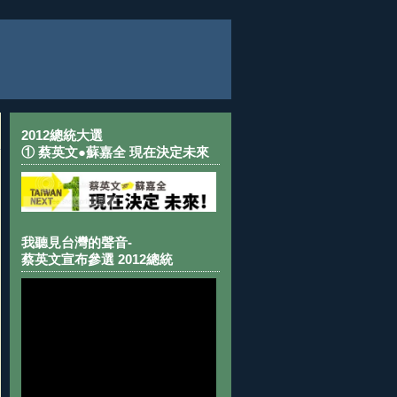
2012總統大選
① 蔡英文●蘇嘉全 現在決定未來
我聽見台灣的聲音-
蔡英文宣布參選 2012總統