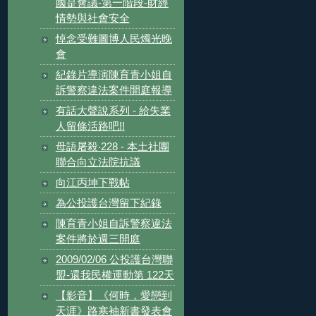
國是會議-第一階段-財經
情勢與社會安全
悼念受難圖博人民燭光晚
會
紀錄片導演陳育青小姐自
訴警察違法案件開庭報導
有話大聲說系列 - 給失業
人留條活路吧!!
母語屠殺‧228 - 本土社團
聯合向立法院抗議
向江丙坤下戰帖
為公投護台灣留下紀錄
陳育青小姐自訴警察違法
案件將於週三開庭
2009/02/06 公投護台灣聯
盟-還我民權運動第 122天
【影音】《何時，愛戀到
天涯》路寒袖新書發表會