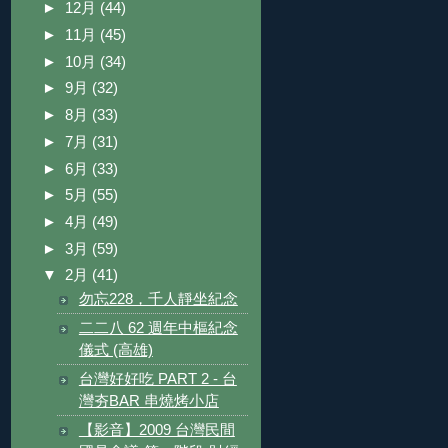
►
12月
(44)
►
11月
(45)
►
10月
(34)
►
9月
(32)
►
8月
(33)
►
7月
(31)
►
6月
(33)
►
5月
(55)
►
4月
(49)
►
3月
(59)
▼
2月
(41)
勿忘228，千人靜坐紀念
二二八 62 週年中樞紀念
儀式 (高雄)
台灣好好吃 PART 2 - 台
灣夯BAR 串燒烤小店
【影音】2009 台灣民間