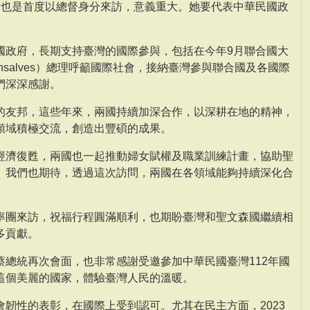
，也是首度以總督身分來訪，意義重大。她要代表中華民國政
國政府，長期支持臺灣的國際參與，包括在今年9月聯合國大
onsalves）總理呼籲國際社會，接納臺灣參與聯合國及各國際
們深深感謝。
的友邦，這些年來，兩國持續加深合作，以深耕在地的精神，
領域積極交流，創造出豐碩的成果。
經濟復甦，兩國也一起推動婦女賦權及職業訓練計畫，協助聖
。我們也期待，透過這次訪問，兩國在各領域能夠持續深化合
率團來訪，祝福行程圓滿順利，也期盼臺灣和聖文森國繼續相
多貢獻。
蔡總統再次會面，也非常感謝受邀參加中華民國臺灣112年國
這個美麗的國家，體驗臺灣人民的溫暖。
韌性的表彰，在國際上受到認可。尤其在民主方面，2023