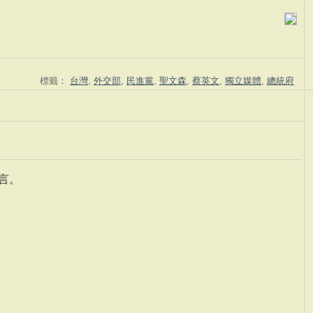
標籤：
台灣
,
外交部
,
民進黨
,
聖文森
,
蔡英文
,
獨立媒體
,
總統府
言。