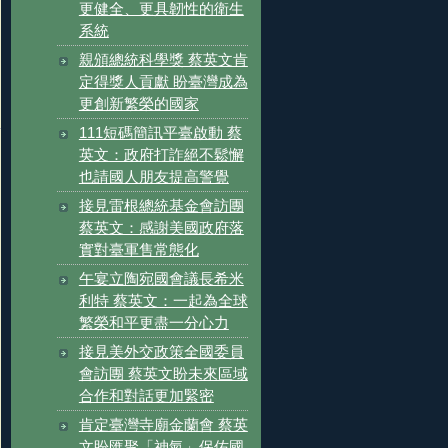
更健全、更具韌性的衛生
系統
親頒總統科學獎 蔡英文肯
定得獎人貢獻 盼臺灣成為
更創新繁榮的國家
111短碼簡訊平臺啟動 蔡
英文：政府打詐絕不鬆懈
也請國人朋友提高警覺
接見雷根總統基金會訪團
蔡英文：感謝美國政府落
實對臺軍售常態化
午宴立陶宛國會議長希米
利特 蔡英文：一起為全球
繁榮和平更盡一分心力
接見美外交政策全國委員
會訪團 蔡英文盼未來區域
合作和對話更加緊密
肯定臺灣寺廟金蘭會 蔡英
文盼匯聚「神氣」保佑國