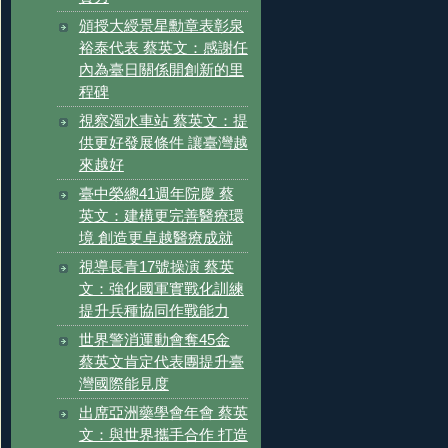
頒授大綬景星勳章表彰泉
裕泰代表 蔡英文：感謝任
內為臺日關係開創新的里
程碑
視察濁水車站 蔡英文：提
供更好發展條件 讓臺灣越
來越好
臺中榮總41週年院慶 蔡
英文：建構更完善醫療環
境 創造更卓越醫療成就
視導長青17號操演 蔡英
文：強化國軍實戰化訓練
提升兵種協同作戰能力
世界警消運動會奪45金
蔡英文肯定代表團提升臺
灣國際能見度
出席亞洲藥學會年會 蔡英
文：與世界攜手合作 打造