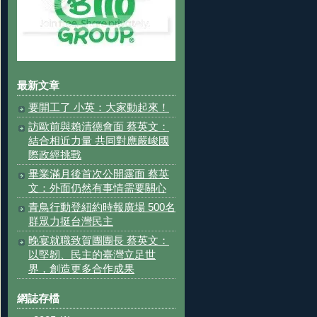
最新文章
要開工了 小英：大家動起來！
訪歐前與賴清德會面 蔡英文：
結合相近力量 共同對應嚴峻國
際政經挑戰
畢業滿月後首次公開露面 蔡英
文：外面仍然有事情需要關心
青鳥行動登紐約時報廣場 500名
群眾力挺台灣民主
晚宴就職致賀團團長 蔡英文：
以堅韌、民主的臺灣立足世
界，創造更多合作成果
網誌存檔