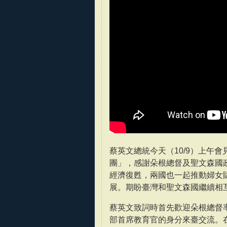
蔡英文總統今天（10/9）上午會見
團」，感謝朵根總督及聖文森國
經濟復甦，兩國也一起推動婦女
展。期盼臺灣和聖文森國繼續相
蔡英文致詞時首先歡迎朵根總督率
部首席教育官的身分來臺交流。在