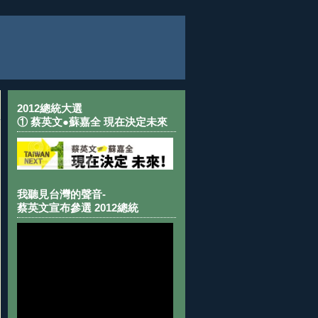
2012總統大選
① 蔡英文●蘇嘉全 現在決定未來
我聽見台灣的聲音-
蔡英文宣布參選 2012總統