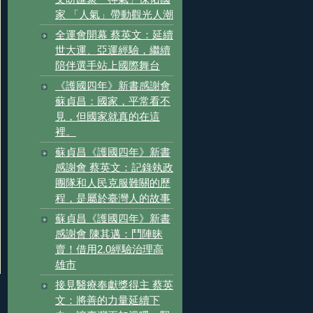
家 「人氣」帶動觀光人潮
全運會開幕 蔡英文：延續
世大運、亞運經驗，繼續
陪伴選手站上國際舞台
《護國四年》新書感謝會
蘇貞昌：國家，平常看不
見，但國家就真的在這
裡。
蘇貞昌《護國四年》新書
感謝會 蔡英文：記錄執政
團隊和人民克服難關的歷
程，是屬於臺灣人的故事
蘇貞昌《護國四年》新書
感謝會 陳其邁：鬥陣昧
賣！借用2.0經驗治理高
雄市
接見醫療奉獻獎得主 蔡英
文：將善的力量延續下