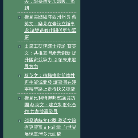
去，讓臺灣更加溫暖、堅
韌
接見美國紐澤西州州長 蔡
英文：樂見在臺設立辦事
處 讓雙邊夥伴關係更加緊
密
出席工研院院士授證 蔡英
文：共推臺灣產業創新 提
升國家競爭力 引領未來發
展方向
蔡英文：積極推動前瞻性
再生能源開發 讓臺灣在淨
零轉型路上走得快又穩健
接見比利時聯邦眾議員訪
團 蔡英文：建立制度化合
作 共創雙贏發展
頒發總統文化獎 蔡英文盼
有更豐富文化能量 向世界
展現臺灣多元面貌