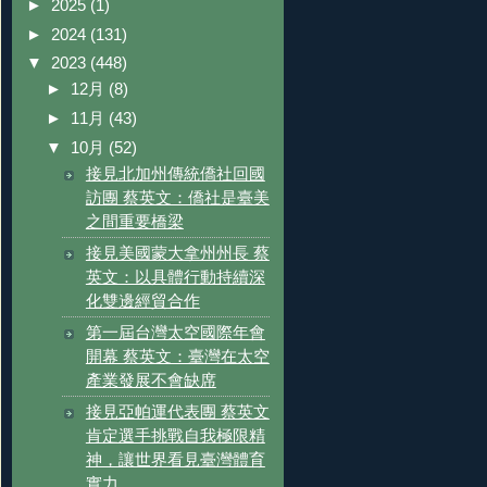
►
2025
(1)
►
2024
(131)
▼
2023
(448)
►
12月
(8)
►
11月
(43)
▼
10月
(52)
接見北加州傳統僑社回國
訪團 蔡英文：僑社是臺美
之間重要橋梁
接見美國蒙大拿州州長 蔡
英文：以具體行動持續深
化雙邊經貿合作
第一屆台灣太空國際年會
開幕 蔡英文：臺灣在太空
產業發展不會缺席
接見亞帕運代表團 蔡英文
肯定選手挑戰自我極限精
神，讓世界看見臺灣體育
實力