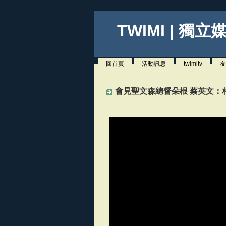
TWIMI | 獨立
回首頁
活動訊息
twimitv
友
會見聖文森總督朵根 蔡英文：