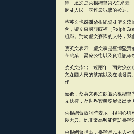
待。這次是朵根總督第2次來臺
府及人民，表達最誠摯的歡迎。
蔡英文也感謝朵根總督及聖文森
會，聖文森國龔薩福（Ralph G
組織。對於聖文森國的支持，我
蔡英文表示，聖文森是臺灣堅實
在農業、醫療公衛以及資通訊等
蔡英文指出，近兩年，面對疫後
文森國人民的就業以及在地發展
作。
最後，蔡英文再次歡迎朵根總督
互扶持，為世界繁榮發展做出更
朵根總督致詞時表示，很開心與
慶大典。她非常高興能造訪臺灣
朵根總督指出，臺灣是民主與社會