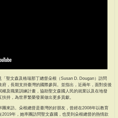
「聖文森及格瑞那丁總督朵根（Susan D. Dougan）訪問
政府，長期支持臺灣的國際參與。並指出，近兩年，面對疫後
賦權及職業訓練計畫，協助聖文森國人民的就業以及在地發
互扶持，為世界繁榮發展做出更多貢獻。
團來訪。朵根總督是臺灣的好朋友，曾經在2008年以教育
2019年，她率團訪問聖文森國，也受到朵根總督的熱情款