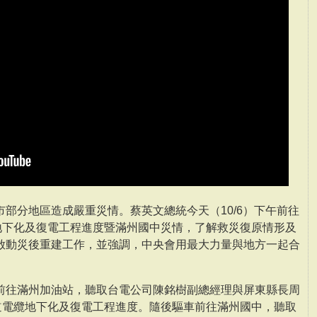
部分地區造成嚴重災情。蔡英文總統今天（10/6）下午前往
纜地下化及復電工程進度暨滿州國中災情，了解救災復原情形及
啟動災後重建工作，並強調，中央會用最大力量與地方一起合
前往滿州加油站，聽取台電公司陳銘樹副總經理與屏東縣長周
縣道電纜地下化及復電工程進度。隨後驅車前往滿州國中，聽取