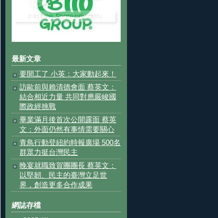
最新文章
要開工了 小英：大家動起來！
訪歐前與賴清德會面 蔡英文：
結合相近力量 共同對應嚴峻國
際政經挑戰
畢業滿月後首次公開露面 蔡英
文：外面仍然有事情需要關心
青鳥行動登紐約時報廣場 500名
群眾力挺台灣民主
晚宴就職致賀團團長 蔡英文：
以堅韌、民主的臺灣立足世
界，創造更多合作成果
網誌存檔