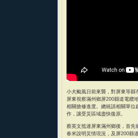
小犬颱風日前來襲，對屏東等縣市
屏東視察滿州鄉屏200縣道電
相關搶修進度。總統請相關單位
作，讓受災區域盡快復原。
蔡英文抵達屏東滿州鄉後，首先
春米說明災情現況，及屏200