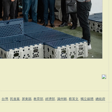
,
台灣
,
民進黨
,
屏東縣
,
教育部
,
經濟部
,
滿州鄉
,
蔡英文
,
獨立媒體
,
總統府