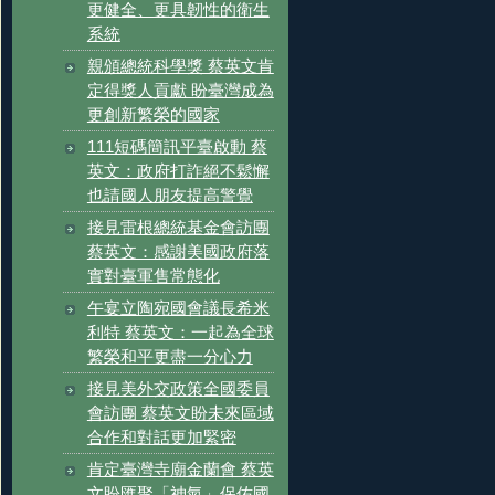
更健全、更具韌性的衛生
系統
親頒總統科學獎 蔡英文肯
定得獎人貢獻 盼臺灣成為
更創新繁榮的國家
111短碼簡訊平臺啟動 蔡
英文：政府打詐絕不鬆懈
也請國人朋友提高警覺
接見雷根總統基金會訪團
蔡英文：感謝美國政府落
實對臺軍售常態化
午宴立陶宛國會議長希米
利特 蔡英文：一起為全球
繁榮和平更盡一分心力
接見美外交政策全國委員
會訪團 蔡英文盼未來區域
合作和對話更加緊密
肯定臺灣寺廟金蘭會 蔡英
文盼匯聚「神氣」保佑國