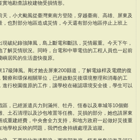
並實地勘查該校建物受損情形。
前天，小犬颱風從臺灣東南方登陸，穿越臺南、高雄、屏東及
量，也對部分地區造成災情，今天還有部分地區停止上班上
出現破紀錄強陣風，島上斷電和斷訊，災情嚴重。今天下午，
地了解災情狀況。同時，台電和中華電信的工程人員也一起前
蘭嶼居民的生活盡快復原。
17級陣風。剛才她去屏東200縣道，了解電線桿及電纜的復
，醫療和環保相關單位，已經啟動災後環境整理和消毒的工
，進行校園復原的工作，讓學校在確認環境安全後，學生可以
戰區，已經派遣兵力到滿州、牡丹、恆春以及車城等10個鄉
離、土石清理以及沙包堆置等任務。災損的部分，她也請屏東
繕或重建經費，中央會全力支持，和地方政府一起做好災後重
在地學校反映的問題，我們也會持續處理及追蹤。