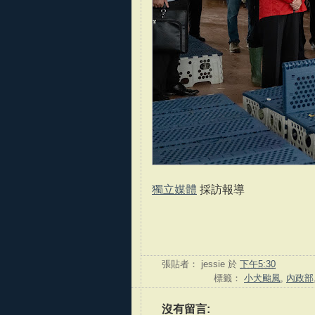
獨立媒體
採訪報導
張貼者：
jessie
於
下午5:30
標籤：
小犬颱風
,
內政部
沒有留言: