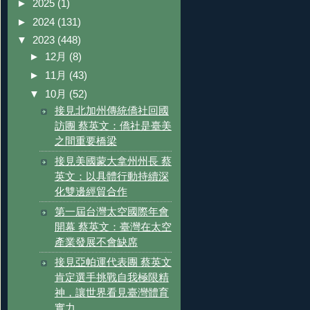
►
2025
(1)
►
2024
(131)
▼
2023
(448)
►
12月
(8)
►
11月
(43)
▼
10月
(52)
接見北加州傳統僑社回國
訪團 蔡英文：僑社是臺美
之間重要橋梁
接見美國蒙大拿州州長 蔡
英文：以具體行動持續深
化雙邊經貿合作
第一屆台灣太空國際年會
開幕 蔡英文：臺灣在太空
產業發展不會缺席
接見亞帕運代表團 蔡英文
肯定選手挑戰自我極限精
神，讓世界看見臺灣體育
實力