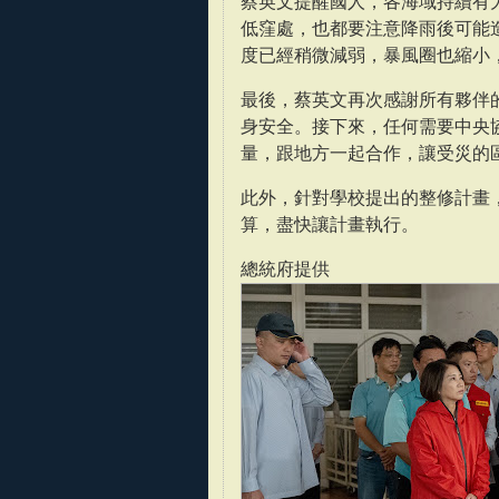
蔡英文提醒國人，各海域持續有
低窪處，也都要注意降雨後可能
度已經稍微減弱，暴風圈也縮小
最後，蔡英文再次感謝所有夥伴
身安全。接下來，任何需要中央
量，跟地方一起合作，讓受災的
此外，針對學校提出的整修計畫
算，盡快讓計畫執行。
總統府提供