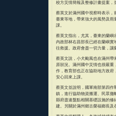
校方災情簡報及整修計畫提案，
蔡英文於滿州國中視察時表示，
臺東等地，帶來強大的風勢及雨
課。
蔡英文指出，尤其，臺東的蘭嶼
內政部林右昌部長已經在蘭嶼實
往救援。政府會盡一切力量，讓
蔡英文說，小犬颱風也在滿州帶來
原狀況。滿州國中災情也很嚴重
作，教育部也正在協助地方政府
安心回來上課。
蔡英文並說明，國軍南部第四作
鎮，進行協助物資搬運、民眾撤
縣府盡速盤點相關基礎設施的修
建。另關於滿州鄉古榮福鄉長及