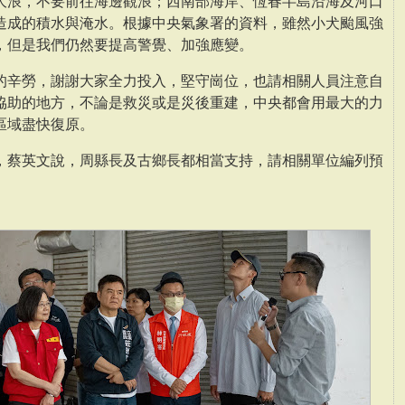
大浪，不要前往海邊觀浪；西南部海岸、恆春半島沿海及河口
造成的積水與淹水。根據中央氣象署的資料，雖然小犬颱風強
，但是我們仍然要提高警覺、加強應變。
的辛勞，謝謝大家全力投入，堅守崗位，也請相關人員注意自
協助的地方，不論是救災或是災後重建，中央都會用最大的力
區域盡快復原。
，蔡英文說，周縣長及古鄉長都相當支持，請相關單位編列預