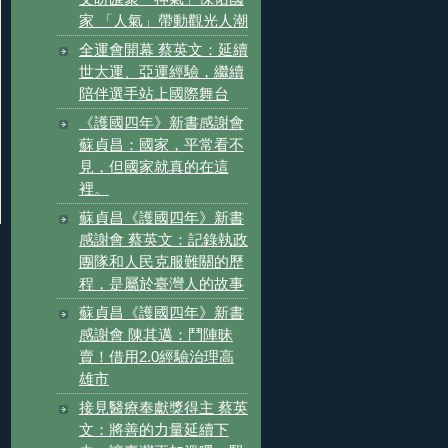
家 「人氣」帶動觀光人潮
全運會開幕 蔡英文：延續
世大運、亞運經驗，繼續
陪伴選手站上國際舞台
《護國四年》新書感謝會
蘇貞昌：國家，平常看不
見，但國家就真的在這
裡。
蘇貞昌《護國四年》新書
感謝會 蔡英文：記錄執政
團隊和人民克服難關的歷
程，是屬於臺灣人的故事
蘇貞昌《護國四年》新書
感謝會 陳其邁：鬥陣昧
賣！借用2.0經驗治理高
雄市
接見醫療奉獻獎得主 蔡英
文：將善的力量延續下