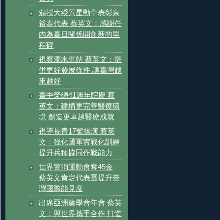
頒授大綬景星勳章表彰泉
裕泰代表 蔡英文：感謝任
內為臺日關係開創新的里
程碑
視察濁水車站 蔡英文：提
供更好發展條件 讓臺灣越
來越好
臺中榮總41週年院慶 蔡
英文：建構更完善醫療環
境 創造更卓越醫療成就
視導長青17號操演 蔡英
文：強化國軍實戰化訓練
提升兵種協同作戰能力
世界警消運動會奪45金
蔡英文肯定代表團提升臺
灣國際能見度
出席亞洲藥學會年會 蔡英
文：與世界攜手合作 打造