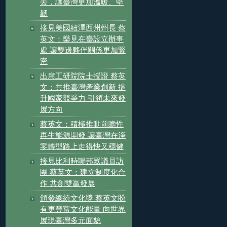
去，讓臺灣更加溫暖、堅
韌
接見美國紐澤西州州長 蔡
英文：樂見在臺設立辦事
處 讓雙邊夥伴關係更加緊
密
出席工研院院士授證 蔡英
文：共推臺灣產業創新 提
升國家競爭力 引領未來發
展方向
蔡英文：積極推動前瞻性
再生能源開發 讓臺灣在淨
零轉型路上走得快又穩健
接見比利時聯邦眾議員訪
團 蔡英文：建立制度化合
作 共創雙贏發展
頒發總統文化獎 蔡英文盼
有更豐富文化能量 向世界
展現臺灣多元面貌