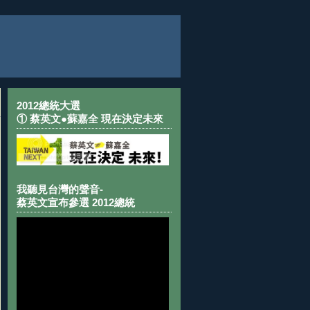
2012總統大選
① 蔡英文●蘇嘉全 現在決定未來
我聽見台灣的聲音-
蔡英文宣布參選 2012總統