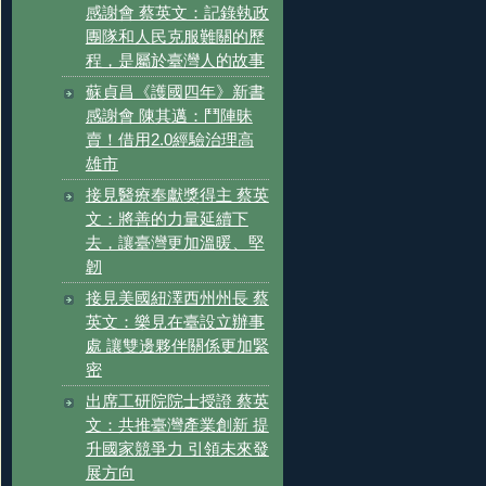
感謝會 蔡英文：記錄執政
團隊和人民克服難關的歷
程，是屬於臺灣人的故事
蘇貞昌《護國四年》新書
感謝會 陳其邁：鬥陣昧
賣！借用2.0經驗治理高
雄市
接見醫療奉獻獎得主 蔡英
文：將善的力量延續下
去，讓臺灣更加溫暖、堅
韌
接見美國紐澤西州州長 蔡
英文：樂見在臺設立辦事
處 讓雙邊夥伴關係更加緊
密
出席工研院院士授證 蔡英
文：共推臺灣產業創新 提
升國家競爭力 引領未來發
展方向