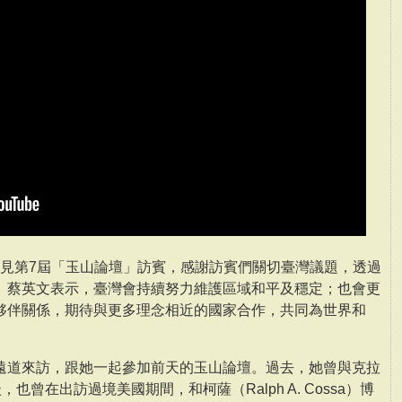
午接見第7屆「玉山論壇」訪賓，感謝訪賓們關切臺灣議題，透過
。蔡英文表示，臺灣會持續努力維護區域和平及穩定；也會更
夥伴關係，期待與更多理念相近的國家合作，共同為世界和
遠道來訪，跟她一起參加前天的玉山論壇。過去，她曾與克拉
會談，也曾在出訪過境美國期間，和柯薩（Ralph A. Cossa）博