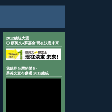
2012總統大選
① 蔡英文●蘇嘉全 現在決定未來
我聽見台灣的聲音-
蔡英文宣布參選 2012總統