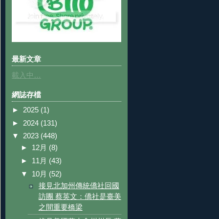
最新文章
載入中…
網誌存檔
►
2025
(1)
►
2024
(131)
▼
2023
(448)
►
12月
(8)
►
11月
(43)
▼
10月
(52)
接見北加州傳統僑社回國
訪團 蔡英文：僑社是臺美
之間重要橋梁