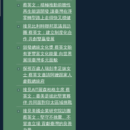
蔡英文：積極推動前瞻性
再生能源開發 讓臺灣在淨
零轉型路上走得快又穩健
接見比利時聯邦眾議員訪
團 蔡英文：建立制度化合
作 共創雙贏發展
頒發總統文化獎 蔡英文盼
有更豐富文化能量 向世界
展現臺灣多元面貌
探視百歲人瑞彭李足妹女
士 蔡英文邀請阿嬤跟家人
參觀總統府
接見AIT羅森柏格主席 蔡
英文：臺美是彼此堅實夥
伴 共同面對印太區域挑戰
接見美國企業研究院訪團
蔡英文：堅守不挑釁、不
冒進立場 貢獻臺灣的良善
力量