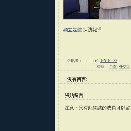
獨立媒體
採訪報導
張貼者：
jessie
於
上午10:00
標籤：
台灣
,
外交部
沒有留言:
張貼留言
注意：只有此網誌的成員可以留