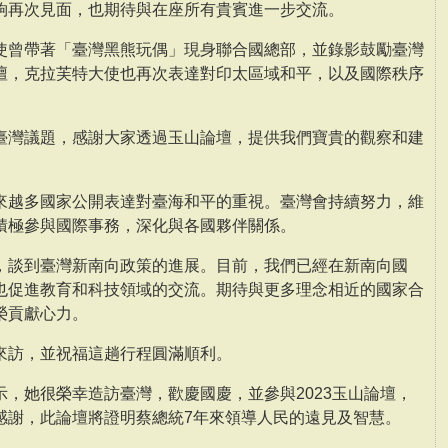
夠再次見面，也期待與在座所有貴賓進一步交流。
使曾帶著「臺灣黑熊玩偶」現身聯合國總部，並錄影鼓勵臺灣
壇，克拉芙特大使也再次表達對印太區域和平，以及國際秩序
臺灣議題，感謝大家透過玉山論壇，提供我們寶貴的觀察和建
來越多國家公開表達對臺海和平的重視。臺灣會持續努力，維
積極參與國際事務，深化與各國夥伴關係。
，談到臺灣新南向政策的進展。目前，我們已經在新南向國
也促進教育和科技領域的交流。期待與更多理念相近的國家合
榮貢獻心力。
來訪，並祝福這趟行程圓滿順利。
，她很榮幸造訪臺灣，歡慶國慶，並參與2023玉山論壇，
感謝，此論壇將證明蔡總統7年來領導人民的遠見及智慧。