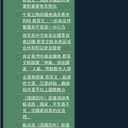
實對臺軍售常態化
午宴立陶宛國會議長希米
利特 蔡英文：一起為全球
繁榮和平更盡一分心力
接見美外交政策全國委員
會訪團 蔡英文盼未來區域
合作和對話更加緊密
肯定臺灣寺廟金蘭會 蔡英
文盼匯聚「神氣」保佑國
家 「人氣」帶動觀光人潮
全運會開幕 蔡英文：延續
世大運、亞運經驗，繼續
陪伴選手站上國際舞台
《護國四年》新書感謝會
蘇貞昌：國家，平常看不
見，但國家就真的在這
裡。
蘇貞昌《護國四年》新書