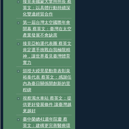
接見美國蒙大拿州州長 蔡
英文：以具體行動持續深
化雙邊經貿合作
第一屆台灣太空國際年會
開幕 蔡英文：臺灣在太空
產業發展不會缺席
接見亞帕運代表團 蔡英文
肯定選手挑戰自我極限精
神，讓世界看見臺灣體育
實力
頒授大綬景星勳章表彰泉
裕泰代表 蔡英文：感謝任
內為臺日關係開創新的里
程碑
視察濁水車站 蔡英文：提
供更好發展條件 讓臺灣越
來越好
臺中榮總41週年院慶 蔡
英文：建構更完善醫療環