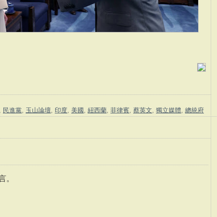
,
民進黨
,
玉山論壇
,
印度
,
美國
,
紐西蘭
,
菲律賓
,
蔡英文
,
獨立媒體
,
總統府
言。