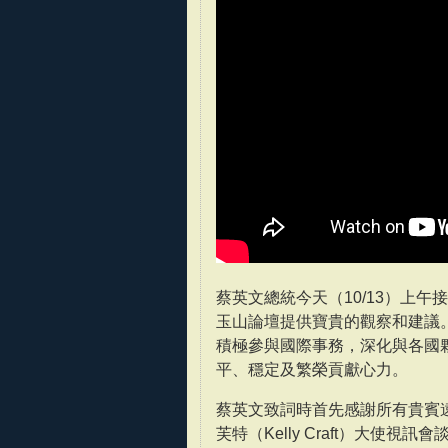
蔡英文總統今天（10/13）上
玉山論壇提供寶貴的觀察和建議
積極參與國際事務，深化與各國
平、穩定及繁榮貢獻心力。
蔡英文致詞時首先感謝所有貴賓
芙特（Kelly Craft）大使視訊