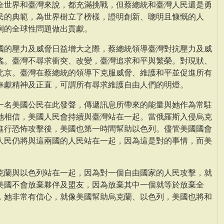
全世界和臺灣來說，都充滿挑戰，但蔡總統和臺灣人民還是勇
民的典範，為世界樹立了榜樣，證明創新、聰明且慷慨的人
例的全球性問題做出貢獻。
國的壓力及威脅日益增大之際，蔡總統領導臺灣對抗壓力及威
搖。臺灣不尋求衝突、改變，臺灣追求和平與繁榮。對現狀、
北京。臺灣在蔡總統的領導下克服威脅、維護和平並促進所有
奉獻精神及正直，可謂所有尋求維護自由人們的明燈。
一名美國公民在此發聲，傳遞訊息所帶來的能量與她作為常駐
她相信，美國人民會持續與臺灣站在一起。當俄羅斯入侵烏克
進行恐怖攻擊後，美國也第一時間幫助以色列。儘管美國國會
人民仍將與這兩國的人民站在一起，因為這是對的事情，而美
克蘭與以色列站在一起，因為對一個自由國家的人民攻擊，就
美國不會放棄夥伴及盟友，因為放棄其中一個就等於放棄全
，她非常有信心，就像美國幫助烏克蘭、以色列，美國也將和