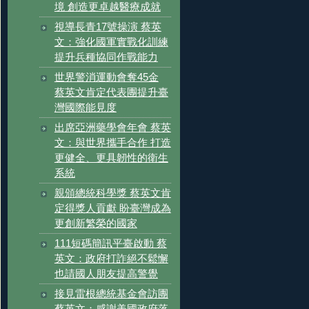
境 創造更卓越醫療成就
視導長青17號操演 蔡英
文：強化國軍實戰化訓練
提升兵種協同作戰能力
世界警消運動會奪45金
蔡英文肯定代表團提升臺
灣國際能見度
出席亞洲藥學會年會 蔡英
文：與世界攜手合作 打造
更健全、更具韌性的衛生
系統
親頒總統科學獎 蔡英文肯
定得獎人貢獻 盼臺灣成為
更創新繁榮的國家
111短碼簡訊平臺啟動 蔡
英文：政府打詐絕不鬆懈
也請國人朋友提高警覺
接見雷根總統基金會訪團
蔡英文：感謝美國政府落