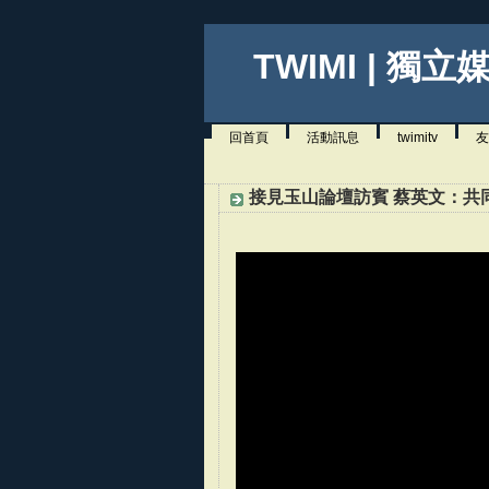
TWIMI | 獨立
回首頁
活動訊息
twimitv
友
接見玉山論壇訪賓 蔡英文：共