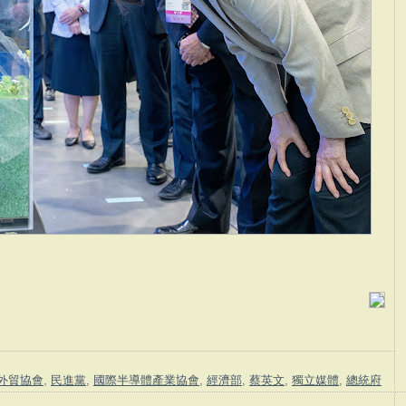
外貿協會
,
民進黨
,
國際半導體產業協會
,
經濟部
,
蔡英文
,
獨立媒體
,
總統府