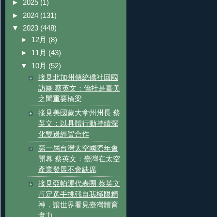
►
2025
(1)
►
2024
(131)
▼
2023
(448)
►
12月
(8)
►
11月
(43)
▼
10月
(52)
接見北加州傳統僑社回國
訪團 蔡英文：僑社是臺美
之間重要橋梁
接見美國蒙大拿州州長 蔡
英文：以具體行動持續深
化雙邊經貿合作
第一屆台灣太空國際年會
開幕 蔡英文：臺灣在太空
產業發展不會缺席
接見亞帕運代表團 蔡英文
肯定選手挑戰自我極限精
神，讓世界看見臺灣體育
實力