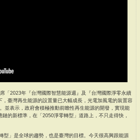
出席「2023年『台灣國際智慧能源週』及『台灣國際淨零永續
下，臺灣再生能源的設置量已大幅成長，光電加風電的裝置容
的7倍。並表示，政府會積極推動前瞻性再生能源的開發，實現能
鏈的新標準，在「2050淨零轉型」道路上，不只走得快，
零轉型」是全球的趨勢，也是臺灣的目標。今天很高興跟能源