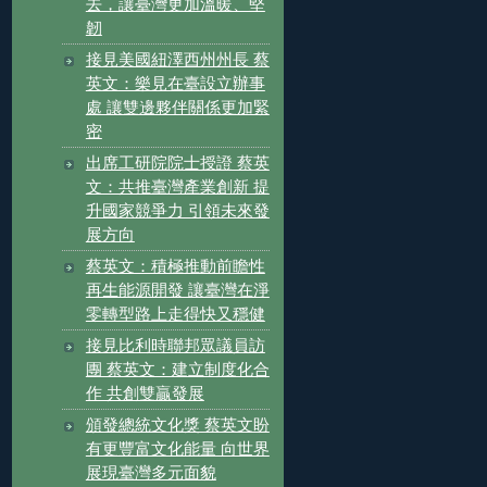
去，讓臺灣更加溫暖、堅
韌
接見美國紐澤西州州長 蔡
英文：樂見在臺設立辦事
處 讓雙邊夥伴關係更加緊
密
出席工研院院士授證 蔡英
文：共推臺灣產業創新 提
升國家競爭力 引領未來發
展方向
蔡英文：積極推動前瞻性
再生能源開發 讓臺灣在淨
零轉型路上走得快又穩健
接見比利時聯邦眾議員訪
團 蔡英文：建立制度化合
作 共創雙贏發展
頒發總統文化獎 蔡英文盼
有更豐富文化能量 向世界
展現臺灣多元面貌