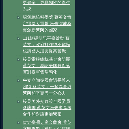
更健全、更具韌性的衛生
系統
親頒總統科學獎 蔡英文肯
定得獎人貢獻 盼臺灣成為
更創新繁榮的國家
111短碼簡訊平臺啟動 蔡
英文：政府打詐絕不鬆懈
也請國人朋友提高警覺
接見雷根總統基金會訪團
蔡英文：感謝美國政府落
實對臺軍售常態化
午宴立陶宛國會議長希米
利特 蔡英文：一起為全球
繁榮和平更盡一分心力
接見美外交政策全國委員
會訪團 蔡英文盼未來區域
合作和對話更加緊密
肯定臺灣寺廟金蘭會 蔡英
文盼匯聚「神氣」保佑國