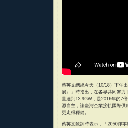
蔡英文總統今天（10/18）下午
展』」時指出，在各界共同努力
量達到13.9GW，是2016年
源自主，讓臺灣企業接軌國際供應
更走得穩健。
蔡英文致詞時表示，「2050淨