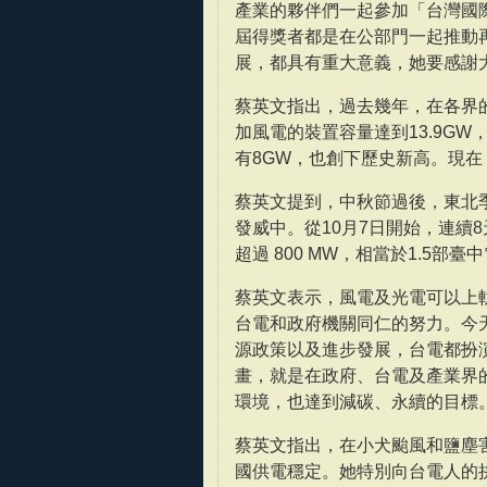
產業的夥伴們一起參加「台灣國
屆得獎者都是在公部門一起推動
展，都具有重大意義，她要感謝
蔡英文指出，過去幾年，在各界
加風電的裝置容量達到13.9GW
有8GW，也創下歷史新高。現在
蔡英文提到，中秋節過後，東北
發威中。從10月7日開始，連續
超過 800 MW，相當於1.5部
蔡英文表示，風電及光電可以上
台電和政府機關同仁的努力。今
源政策以及進步發展，台電都扮
畫，就是在政府、台電及產業界
環境，也達到減碳、永續的目標
蔡英文指出，在小犬颱風和鹽塵
國供電穩定。她特別向台電人的