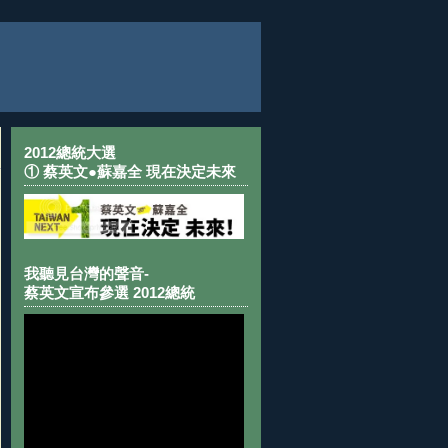
2012總統大選
① 蔡英文●蘇嘉全 現在決定未來
我聽見台灣的聲音-
蔡英文宣布參選 2012總統