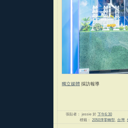
獨立媒體
採訪報導
張貼者：
jessie
於
下午6:30
標籤：
2050淨零轉型
,
台灣
,