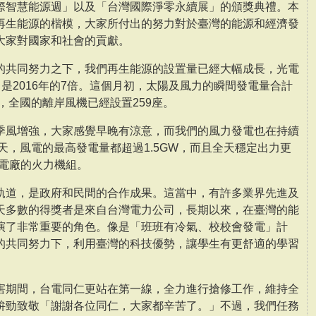
際智慧能源週」以及「台灣國際淨零永續展」的頒獎典禮。本
再生能源的楷模，大家所付出的努力對於臺灣的能源和經濟發
大家對國家和社會的貢獻。
的共同努力之下，我們再生能源的設置量已經大幅成長，光電
，是2016年的7倍。這個月初，太陽及風力的瞬間發電量合計
，全國的離岸風機已經設置259座。
季風增強，大家感覺早晚有涼意，而我們的風力發電也在持續
8天，風電的最高發電量都超過1.5GW，而且全天穩定出力更
臺中電廠的火力機組。
軌道，是政府和民間的合作成果。這當中，有許多業界先進及
天多數的得獎者是來自台灣電力公司，長期以來，在臺灣的能
演了非常重要的角色。像是「班班有冷氣、校校會發電」計
的共同努力下，利用臺灣的科技優勢，讓學生有更舒適的學習
。
害期間，台電同仁更站在第一線，全力進行搶修工作，維持全
拚勁致敬「謝謝各位同仁，大家都辛苦了。」不過，我們任務