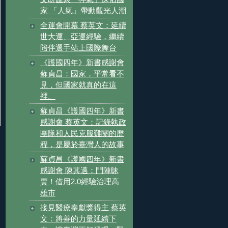
家 「人氣」帶動觀光人潮
全運會開幕 蔡英文：延續
世大運、亞運經驗，繼續
陪伴選手站上國際舞台
《護國四年》新書感謝會
蘇貞昌：國家，平常看不
見，但國家就真的在這
裡。
蘇貞昌《護國四年》新書
感謝會 蔡英文：記錄執政
團隊和人民克服難關的歷
程，是屬於臺灣人的故事
蘇貞昌《護國四年》新書
感謝會 陳其邁：鬥陣昧
賣！借用2.0經驗治理高
雄市
接見醫療奉獻獎得主 蔡英
文：將善的力量延續下