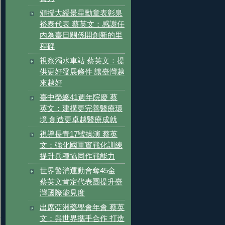
頒授大綬景星勳章表彰泉
裕泰代表 蔡英文：感謝任
內為臺日關係開創新的里
程碑
視察濁水車站 蔡英文：提
供更好發展條件 讓臺灣越
來越好
臺中榮總41週年院慶 蔡
英文：建構更完善醫療環
境 創造更卓越醫療成就
視導長青17號操演 蔡英
文：強化國軍實戰化訓練
提升兵種協同作戰能力
世界警消運動會奪45金
蔡英文肯定代表團提升臺
灣國際能見度
出席亞洲藥學會年會 蔡英
文：與世界攜手合作 打造