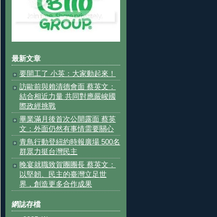
最新文章
要開工了 小英：大家動起來！
訪歐前與賴清德會面 蔡英文：
結合相近力量 共同對應嚴峻國
際政經挑戰
畢業滿月後首次公開露面 蔡英
文：外面仍然有事情需要關心
青鳥行動登紐約時報廣場 500名
群眾力挺台灣民主
晚宴就職致賀團團長 蔡英文：
以堅韌、民主的臺灣立足世
界，創造更多合作成果
網誌存檔