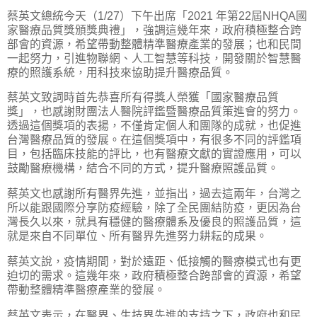
蔡英文總統今天（1/27）下午出席「2021 年第22屆NHQA國
家醫療品質獎頒獎典禮」，強調這幾年來，政府積極整合跨
部會的資源，希望帶動整體精準醫療產業的發展；也和民間
一起努力，引進物聯網、人工智慧等科技，開發關於智慧醫
療的照護系統，用科技來協助提升醫療品質。
蔡英文致詞時首先恭喜所有得獎人榮獲「國家醫療品質
獎」，也感謝財團法人醫院評鑑暨醫療品質策進會的努力。
透過這個獎項的表揚，不僅肯定個人和團隊的成就，也促進
台灣醫療品質的發展。在這個獎項中，有很多不同的評鑑項
目，包括臨床技能的評比，也有醫療文獻的實證應用，可以
鼓勵醫療機構，結合不同的方式，提升醫療照護品質。
蔡英文也感謝所有醫界先進，並指出，過去這兩年，台灣之
所以能跟國際分享防疫經驗，除了全民團結防疫，更因為台
灣長久以來，就具有穩健的醫療體系及優良的照護品質，這
就是來自不同單位、所有醫界先進努力耕耘的成果。
蔡英文說，疫情期間，對於遠距、低接觸的醫療模式也有更
迫切的需求。這幾年來，政府積極整合跨部會的資源，希望
帶動整體精準醫療產業的發展。
蔡英文表示，在醫界、生技界先進的支持之下，政府也和民