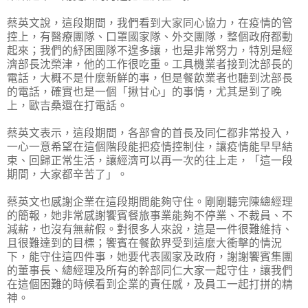
蔡英文說，這段期間，我們看到大家同心協力，在疫情的管
控上，有醫療團隊、口罩國家隊、外交團隊，整個政府都動
起來；我們的紓困團隊不遑多讓，也是非常努力，特別是經
濟部長沈榮津，他的工作很吃重。工具機業者接到沈部長的
電話，大概不是什麼新鮮的事，但是餐飲業者也聽到沈部長
的電話，確實也是一個「揪甘心」的事情，尤其是到了晚
上，歐吉桑還在打電話。
蔡英文表示，這段期間，各部會的首長及同仁都非常投入，
一心一意希望在這個階段能把疫情控制住，讓疫情能早早結
束、回歸正常生活，讓經濟可以再一次的往上走，「這一段
期間，大家都辛苦了」。
蔡英文也感謝企業在這段期間能夠守住。剛剛聽完陳總經理
的簡報，她非常感謝饗賓餐旅事業能夠不停業、不裁員、不
減薪，也沒有無薪假。對很多人來說，這是一件很難維持、
且很難達到的目標；饗賓在餐飲界受到這麼大衝擊的情況
下，能守住這四件事，她要代表國家及政府，謝謝饗賓集團
的董事長、總經理及所有的幹部同仁大家一起守住，讓我們
在這個困難的時候看到企業的責任感，及員工一起打拼的精
神。