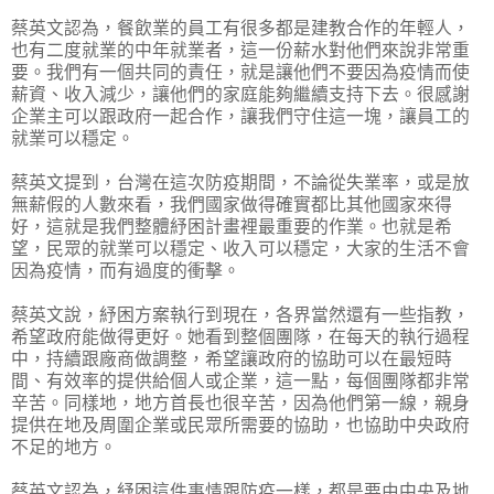
蔡英文認為，餐飲業的員工有很多都是建教合作的年輕人，
也有二度就業的中年就業者，這一份薪水對他們來說非常重
要。我們有一個共同的責任，就是讓他們不要因為疫情而使
薪資、收入減少，讓他們的家庭能夠繼續支持下去。很感謝
企業主可以跟政府一起合作，讓我們守住這一塊，讓員工的
就業可以穩定。
蔡英文提到，台灣在這次防疫期間，不論從失業率，或是放
無薪假的人數來看，我們國家做得確實都比其他國家來得
好，這就是我們整體紓困計畫裡最重要的作業。也就是希
望，民眾的就業可以穩定、收入可以穩定，大家的生活不會
因為疫情，而有過度的衝擊。
蔡英文說，紓困方案執行到現在，各界當然還有一些指教，
希望政府能做得更好。她看到整個團隊，在每天的執行過程
中，持續跟廠商做調整，希望讓政府的協助可以在最短時
間、有效率的提供給個人或企業，這一點，每個團隊都非常
辛苦。同樣地，地方首長也很辛苦，因為他們第一線，親身
提供在地及周圍企業或民眾所需要的協助，也協助中央政府
不足的地方。
蔡英文認為，紓困這件事情跟防疫一樣，都是要由中央及地