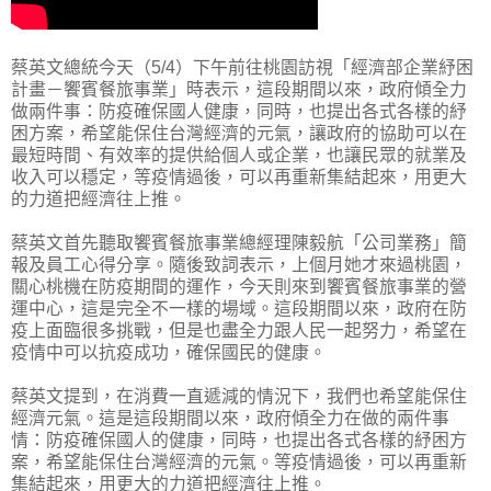
蔡英文總統今天（5/4）下午前往桃園訪視「經濟部企業紓困
計畫－饗賓餐旅事業」時表示，這段期間以來，政府傾全力
做兩件事：防疫確保國人健康，同時，也提出各式各樣的紓
困方案，希望能保住台灣經濟的元氣，讓政府的協助可以在
最短時間、有效率的提供給個人或企業，也讓民眾的就業及
收入可以穩定，等疫情過後，可以再重新集結起來，用更大
的力道把經濟往上推。
蔡英文首先聽取饗賓餐旅事業總經理陳毅航「公司業務」簡
報及員工心得分享。隨後致詞表示，上個月她才來過桃園，
關心桃機在防疫期間的運作，今天則來到饗賓餐旅事業的營
運中心，這是完全不一樣的場域。這段期間以來，政府在防
疫上面臨很多挑戰，但是也盡全力跟人民一起努力，希望在
疫情中可以抗疫成功，確保國民的健康。
蔡英文提到，在消費一直遞減的情況下，我們也希望能保住
經濟元氣。這是這段期間以來，政府傾全力在做的兩件事
情：防疫確保國人的健康，同時，也提出各式各樣的紓困方
案，希望能保住台灣經濟的元氣。等疫情過後，可以再重新
集結起來，用更大的力道把經濟往上推。