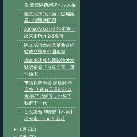
夜.聲援陳前總統司法人權
鄭文龍律師演講：從扁案
看台灣司法問題
2009/07/03公投盟-不爽！
出來走Part 2板橋市
陳文成博士紀念基金會網
站成立暨事件週年祭
獨家專訪萬芳醫院陳才友
醫師還原『台獨文宣』事
件始末
市議員簡余晏.陳建銘.李
慶鋒-免費有品運動記者
會-饒了趙翊安，也饒了
我們下一代
公投護台灣聯盟【不爽】
出來走！Part 2-新莊
►
6月
(33)