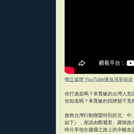
獨立媒體 YouTube播放清單頻道
你打過架嗎？辜寬敏的台灣人意
你知道嗎？辜寬敏的招牌鬍子竟
搶救台灣行動聯盟特別於北、中
如下），座談由鄭麗君、羅致政
時分享他在建國之路上的辛酸血