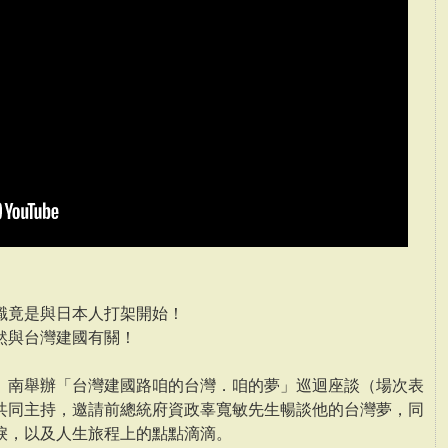
識竟是與日本人打架開始！
然與台灣建國有關！
、南舉辦「台灣建國路咱的台灣．咱的夢」巡迴座談（場次表
共同主持，邀請前總統府資政辜寬敏先生暢談他的台灣夢，同
淚，以及人生旅程上的點點滴滴。