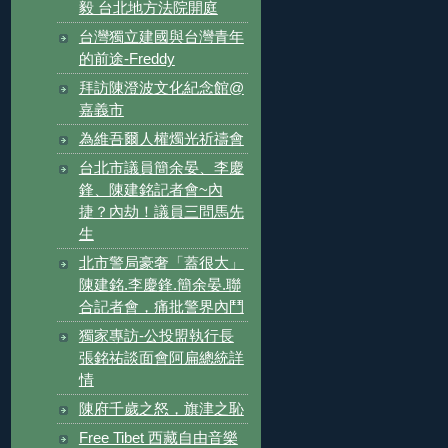
毅 台北地方法院開庭
台灣獨立建國與台灣青年
的前途-Freddy
拜訪陳澄波文化紀念館@
嘉義市
為維吾爾人權燭光祈禱會
台北市議員簡余晏、李慶
鋒、陳建銘記者會~內
捷？內劫！議員三問馬先
生
北市警局豪奢「蓋很大」
陳建銘.李慶鋒.簡余晏.聯
合記者會，痛批警界內鬥
獨家專訪-公投盟執行長
張銘祐談面會阿扁總統詳
情
陳府千歲之怒，旗津之恥
Free Tibet 西藏自由音樂