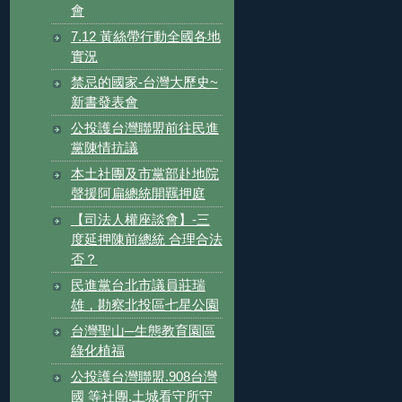
會
7.12 黃絲帶行動全國各地
實況
禁忌的國家-台灣大歷史~
新書發表會
公投護台灣聯盟前往民進
黨陳情抗議
本土社團及市黨部赴地院
聲援阿扁總統開羈押庭
【司法人權座談會】-三
度延押陳前總統 合理合法
否？
民進黨台北市議員莊瑞
雄，勘察北投區七星公園
台灣聖山─生態教育園區
綠化植福
公投護台灣聯盟.908台灣
國 等社團.土城看守所守