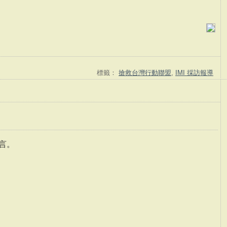
標籤：
搶救台灣行動聯盟
,
IMI 採訪報導
言。