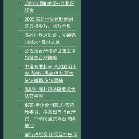
咱的台灣咱的夢--台北座
談會
2009 高雄世界運動會閉
幕典禮影片、照片全集
高雄世界運動會，光榮碼
頭煙火~愛河之旅
公投護台灣聯盟世運主場
館發放台灣旗幟
中選會硬起來.黃紹庭滾出
去.高雄市民怒很大.要求
依法撤職.依法遞補
民間社團赴司法院要求大
法官釋憲
獨家-世運會開幕式-管碧
玲委員、楊蕙如等持台灣
旗、中華民國旗為台灣隊
加油
前行政院長 謝長廷控告邱