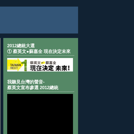
2012總統大選
① 蔡英文●蘇嘉全 現在決定未來
我聽見台灣的聲音-
蔡英文宣布參選 2012總統