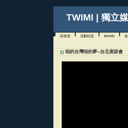
TWIMI | 獨立
回首頁
活動訊息
twimitv
友
咱的台灣咱的夢--台北座談會