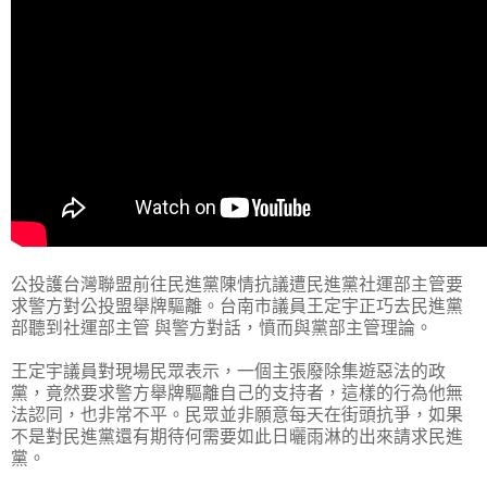
公投護台灣聯盟前往民進黨陳情抗議遭民進黨社運部主管要
求警方對公投盟舉牌驅離。台南市議員王定宇正巧去民進黨
部聽到社運部主管 與警方對話，憤而與黨部主管理論。
王定宇議員對現場民眾表示，一個主張廢除集遊惡法的政
黨，竟然要求警方舉牌驅離自己的支持者，這樣的行為他無
法認同，也非常不平。民眾並非願意每天在街頭抗爭，如果
不是對民進黨還有期待何需要如此日曬雨淋的出來請求民進
黨。