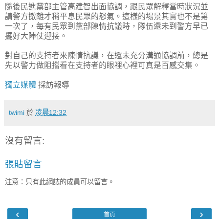
隨後民進黨部主管高建智出面協調，跟民眾解釋當時狀況並
請警方撤離才稍平息民眾的怒氣。這樣的場景其實也不是第
一次了，每有民眾到黨部陳情抗議時，隊伍還未到警方早已
擺好大陣仗迎接。
對自己的支持者來陳情抗議，在還未充分溝通協調前，總是
先以警力做阻擋看在支持者的眼裡心裡可真是百感交集。
獨立媒體
採訪報導
twimi
於
凌晨12:32
沒有留言:
張貼留言
注意：只有此網誌的成員可以留言。
‹
›
首頁