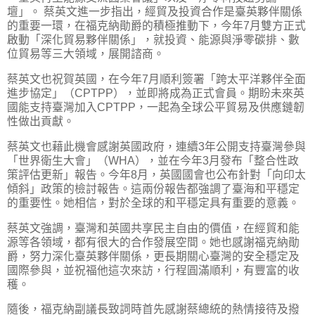
壇」。 蔡英文進一步指出，經貿及投資合作是臺英夥伴關係
的重要一環，在福克納勛爵的積極推動下，今年7月雙方正式
啟動「深化貿易夥伴關係」，就投資、能源與淨零碳排、數
位貿易等三大領域，展開諮商。
蔡英文也祝賀英國，在今年7月順利簽署「跨太平洋夥伴全面
進步協定」（CPTPP），並即將成為正式會員。期盼未來英
國能支持臺灣加入CPTPP，一起為全球公平貿易及供應鏈韌
性做出貢獻。
蔡英文也藉此機會感謝英國政府，連續3年公開支持臺灣參與
「世界衛生大會」（WHA），並在今年3月發布「整合性政
策評估更新」報告。今年8月，英國國會也公布針對「向印太
傾斜」政策的檢討報告。這兩份報告都強調了臺海和平穩定
的重要性。她相信，對於全球的和平穩定具有重要的意義。
蔡英文強調，臺灣和英國共享民主自由的價值，在經貿和能
源等各領域，都有很大的合作發展空間。她也感謝福克納勛
爵，努力深化臺英夥伴關係，更長期關心臺灣的安全穩定及
國際參與，並祝福他這次來訪，行程圓滿順利，有豐富的收
穫。
隨後，福克納副議長致詞時首先感謝蔡總統的熱情接待及撥