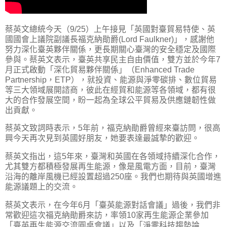
蔡英文總統今天（9/25）上午接見「英國對臺貿易特使、英
國國會上議院副議長福克納勛爵(Lord Faulkner)」，感謝他
努力深化臺英夥伴關係，更長期關心臺灣的安全穩定及國際
參與。蔡英文表示，臺英共享民主自由價值，雙方並於今年7
月正式啟動「深化貿易夥伴關係」（Enhanced Trade
Partnership，ETP），就投資、能源與淨零碳排、數位貿易
等三大領域展開諮商，彼此在經貿和能源等各領域，都有很
大的合作發展空間，盼一起為全球公平貿易及供應鏈韌性做
出貢獻。
蔡英文致詞時表示，5年前，福克納勛爵曾經來臺訪問，很高
興今天再次見到英國好朋友，她要表達最誠摯的歡迎。
蔡英文指出，這5年來，臺灣和英國在各領域持續深化合作，
尤其雙方都積極發展再生能源，像是風電方面，目前，臺灣
沿海的離岸風機已經設置超過250座。我們也期待與英國增進
能源議題上的交流。
蔡英文表示，在今年6月「臺英能源對話會議」過後，我們非
常歡迎這次福克納勛爵來訪，率領10家再生能源企業參加
「臺英再生能源交流圓桌會議」以及「淨零科技趨勢論