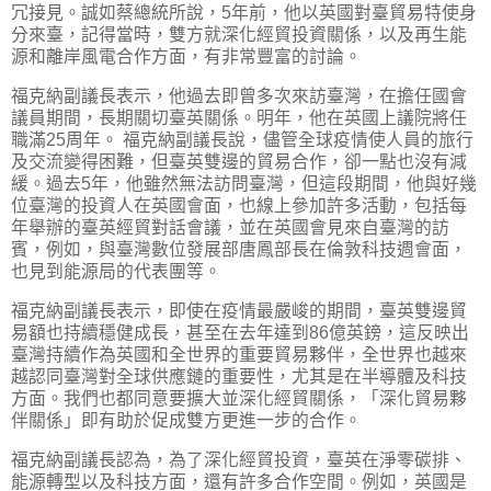
冗接見。誠如蔡總統所說，5年前，他以英國對臺貿易特使身
分來臺，記得當時，雙方就深化經貿投資關係，以及再生能
源和離岸風電合作方面，有非常豐富的討論。
福克納副議長表示，他過去即曾多次來訪臺灣，在擔任國會
議員期間，長期關切臺英關係。明年，他在英國上議院將任
職滿25周年。 福克納副議長說，儘管全球疫情使人員的旅行
及交流變得困難，但臺英雙邊的貿易合作，卻一點也沒有減
緩。過去5年，他雖然無法訪問臺灣，但這段期間，他與好幾
位臺灣的投資人在英國會面，也線上參加許多活動，包括每
年舉辦的臺英經貿對話會議，並在英國會見來自臺灣的訪
賓，例如，與臺灣數位發展部唐鳳部長在倫敦科技週會面，
也見到能源局的代表團等。
福克納副議長表示，即使在疫情最嚴峻的期間，臺英雙邊貿
易額也持續穩健成長，甚至在去年達到86億英鎊，這反映出
臺灣持續作為英國和全世界的重要貿易夥伴，全世界也越來
越認同臺灣對全球供應鏈的重要性，尤其是在半導體及科技
方面。我們也都同意要擴大並深化經貿關係，「深化貿易夥
伴關係」即有助於促成雙方更進一步的合作。
福克納副議長認為，為了深化經貿投資，臺英在淨零碳排、
能源轉型以及科技方面，還有許多合作空間。例如，英國是