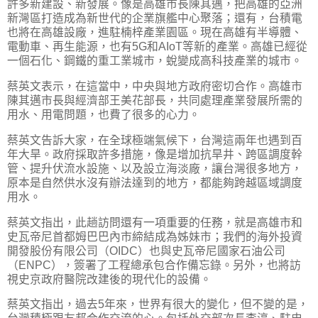
許多新建設、新發展。像是高雄市長陳其邁，把高雄的亞洲
新灣區打造成為新世代的企業旗艦中心聚落；還有，台積電
也將在高雄設廠，進駐楠梓產業園區。現在高雄有半導體、
電動車、再生能源，也有5G和AIoT等新的產業。高雄已經從
一個石化、鋼鐵的重工業城市，蛻變成高科技產業的城市。
蔡英文表示，在這當中，中央與地方政府密切合作。高雄市
陳其邁市長與經濟部王美花部長，共同處理產業發展所需的
用水、用電問題，也費了很多的心力。
蔡英文告訴大家，在全球極端氣候下，台灣這兩年也遇到百
年大旱。政府採取許多措施，像是增加抗旱井、跨區調度幹
管、提升伏流水設施、以及設立海淡廠，讓台灣很多地方，
原本是自然供水沒有辦法達到的地方，都能夠跨越區域調度
用水。
蔡英文指出，此趟訪問還有一項重要的任務，就是高雄市和
史瓦帝尼首都姆巴巴內市締結成為姊妹市；我們的海外投資
開發股份有限公司（OIDC）也與史瓦帝尼國家石油公司
（ENPC），簽署了工程總承包合作備忘錄。另外，也將訪
視史京政府醫院改建後的現代化的設備。
蔡英文指出，過去5年來，世界有很大的變化，但不變的是，