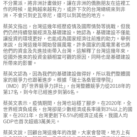
不分黨派，將非洲計畫做好，讓在非洲的僑胞朋友在這裡工
作的時候，能夠越來越有力，或許下次的台灣總統來到非
洲，不會只到史瓦帝尼，還可以到其他的地方。
蔡英文指出，台灣這幾年經歷疫情及國際情勢等挑戰，但我
們仍然持續發展經濟及基礎建設。她認為，基礎建設不僅能
讓投資的環境更好，也能成為國家經濟往前推的助力。舉例
來說，台灣這幾年開始發展風電，許多國家的風電業者也將
他們的資金及先進技術帶入台灣，這解釋了台灣這幾年來，
從國外進來的投資金額相當可觀的原因，同時也是基礎建設
所帶來的影響。
蔡英文認為，因為我們的基礎建設做得好，所以我們整體國
家的競爭力也跟著進步。根據「瑞士洛桑管理學院」
（IMD）的｢世界競爭力評比｣，台灣整體競爭力從2018年的
第17名，到今年已經進步到第6名。
蔡英文表示，疫情期間，台灣也站穩了腳步。在2020年，全
世界經濟負成長，台灣卻是少數經濟成長率達到3%以上的國
家。在2021年，台灣更創下6.5%的經濟正成長，我國人均
GDP也首次超過3萬美元。
蔡英文說，回顧台灣這幾年的改變，大家會發現，地方上有