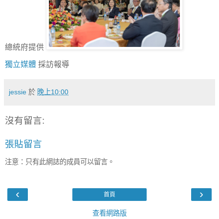
總統府提供
獨立媒體
採訪報導
jessie
於
晚上10:00
沒有留言:
張貼留言
注意：只有此網誌的成員可以留言。
‹
›
首頁
查看網路版