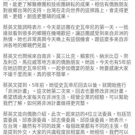
問，能更了解醫療團和技術團耕耘的成果，相信有僑胞朋友
對故鄉台灣的支持，台灣在走向世界的這條路上，會走得更
順、更穩，創造更豐碩的成果。
蔡英文致詞時表示，今天是訪團在史瓦帝尼的第一天，一抵
達就看到很多的鄉親在機場歡迎，讓訪團感受到來自非洲的
熱情，她也非常高興今天晚上有這個機會，跟這麼多來自非
洲各地的鄉親們見面。
蔡英文也問候來自南非、莫三比克、賴索托、納米比亞、奈
及利亞、馬拉威等地方來的僑胞朋友。她說，今天也有5年前
在她訪問史瓦帝尼時，一起參加僑宴的朋友，她要感謝大家
不遠千里而來，真的很不簡單。
蔡英文提到，5年前，她從史瓦帝尼回去以後，就開始進行
「非洲計畫」。這次她第二次來，回去也要修改非洲計畫，
希望透過大家每天在非洲生活、經營企業的經驗，可以幫助
我們了解，如何將非洲計畫做得更完整。
蔡英文並向僑胞介紹，此次ㄧ起來訪的4位立法委員，包括范
雲委員、邱泰源委員、邱志偉委員、邱臣遠委員。她表示，
在台灣，雖然有不同的政黨，每個政黨都有不同的主張，但
是提到外交，大家的共識程度就相當高。她相信，我們可以