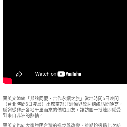
蔡英文總統「邦誼同慶・合作永續之旅」當地時間5日晚間
（台北時間6日凌晨）出席南部非洲僑界歡迎總統訪問晚宴，
感謝從非洲各地千里而來的僑胞朋友，讓訪團一抵達即感受
到來自非洲的熱情。
蔡英文也向大家說明台灣的進步與改變，並期盼透過此次訪