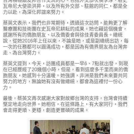
台灣積極跟友邦合作交流的心。包括外交部次長李淳、駐史
瓦帝尼大使梁洪昇，以及所有外交部、駐館的同仁，都是全
力以赴，為深化邦誼來努力。
蔡英文表示，我們也非常期待，透過這次訪問，能夠更了解
醫療團和技術團在史瓦帝尼耕耘的成果。她也藉這個機會，
感謝所有的僑胞朋友、以及僑委會與徐佳青委員長。總統
說，從她2016年上任以來，不論是她，或是副總統出訪，每
一次的任務都可以圓滿成功，都是因為有僑界朋友為台灣奔
走、為台灣努力。
蔡英文提到，今天，訪團成員都是一早6、7點就出發，到現
在已經歷經了20幾個小時，但是，看到這麼多千里而來的僑
胞朋友，她感到十分溫暖。她強調，非洲是我們未來要共同
努力的地方，無論她有沒有做總統，都會為這裡付一份心
力。
最後，蔡英文再次感謝大家對故鄉台灣的支持，台灣會持續
堅定地走向世界。她相信，在這條路上，有大家同行，我們
會走得更順、更穩，創造更豐碩的成果。