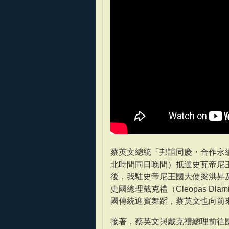
蔡英文總統「邦誼同慶・合作永
北時間同日晚間）抵達史瓦帝尼王國恩
後，我駐史帝尼王國大使梁洪昇及史國外
史國總理戴克禮（Cleopas D
國傳統迎賓舞蹈，蔡英文也向前
接著，蔡英文與戴克禮總理前往國