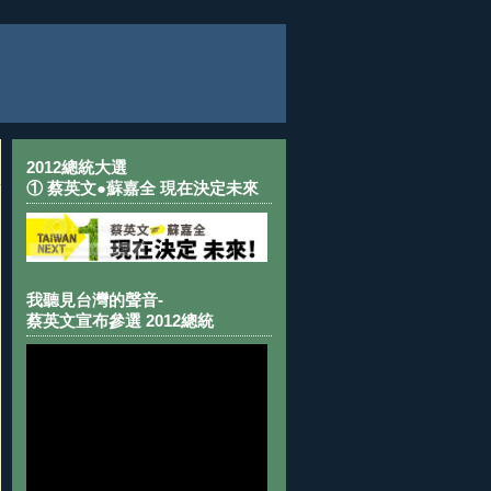
2012總統大選
① 蔡英文●蘇嘉全 現在決定未來
我聽見台灣的聲音-
蔡英文宣布參選 2012總統