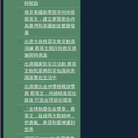
時幫助
接見美國新墨西哥州州長
蔡英文：建立更緊密合作
為臺灣和美國創造繁榮發
展
出席大規模震災救災動員
演練 蔡英文期許防救災措
施與時俱進
出席國家防災日活動 蔡英
文盼民眾將防災知識和意
識落實在生活中
出席傑出金仲獎楷模頒獎
典 蔡英文：持續精進居住
政策 打造合理居住環境
「全球熱愛生命獎章」蔡
英文：延續周大觀精神，
把勇氣、希望和愛傳遞到
世界