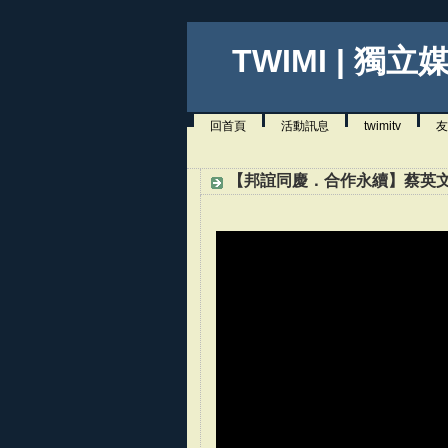
TWIMI | 獨立
回首頁
活動訊息
twimitv
友
【邦誼同慶．合作永續】蔡英文