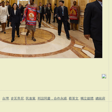
：
台灣
,
史瓦帝尼
,
民進黨
,
邦誼同慶．合作永續
,
蔡英文
,
獨立媒體
,
總統府