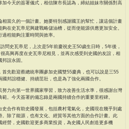
參加今天的簽署儀式，相信陳市長認為，締結姐妹市關係對高
論相當久的一個計畫。她要特別感謝國王的幫忙，讓這個計畫
能夠在史瓦帝尼興建戰略儲油槽，從而使能源供應更加安全。
行過程能夠注重時間與效率。
訪問史瓦帝尼，上次是5年前慶祝史王50歲生日時，5年後，
挑戰，很高興再度在史瓦帝尼相見，並再次感受到史國的友誼，相
國邦誼永固。
首先歡迎蔡總統率團參加史國雙55慶典，也可以說是三55
兩國邦誼穩健、持續茁壯，也是為了強化兩國合作。
民努力向第一世界國家學習，致力改善生活水準，很感謝台灣
典範。今天簽署的備忘錄是兩國持續合作的重要里程碑。
台史合作有助史國發展，包括農村電氣化，史國現在幾乎到處
持。除了能源，也有文化、經貿等其他方面的合作計畫。此
國經營，史國歡迎更多商業投資，為史國人民創造更多機