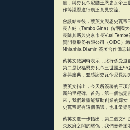
廳，與史瓦帝尼國王恩史瓦帝三
作等議題進行廣泛意見交流。
會談結束後，蔡英文與恩史瓦帝
長吉納（Tambo Gina）偕
長陳其邁與史京市長Vusi Te
資開發股份有限公司（OIDC）
Nhlanhla Dlamini簽署合作備
蔡英文致詞時表示，此行係受邀
第二是祝福恩史瓦帝三世國王55
參與慶典，並感謝史瓦帝尼長期
蔡英文指出，今天所簽署的三項
新的里程碑。首先，第一個協定
來，我們希望能幫助創業的婦女
史瓦帝尼有這個倡議，也非常樂
蔡英文進一步指出，第二個文件
央政府之間的關係，我們更希望