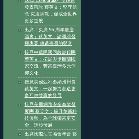
2023 Concordia年度峰會
發表演說 蔡英文：堅守信
念 克服挑戰，促成全世界
更多進展
出席「央廣 95 周年臺慶
酒會」蔡英文：請繼續發
揮專業 傳遞臺灣的聲音
接見中華民國回教朝覲團
蔡英文：拓展與伊斯蘭國
家交流，豐富臺灣多元信
仰文化
接見美國亞利桑納州州長
蔡英文：一起努力創造更
多互惠雙贏的發展
接見美國網路安全商業發
展團 蔡英文：提升創新科
技優勢，為全球帶來更安
全、進步發展
出席國際法官協會年會 蔡