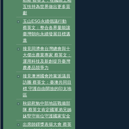
耶斯 蔡英文：在國際上相
互扶持為世界做出更多貢
獻
玉山ESG永續倡議行動
蔡英文：整合各界量能讓
臺灣朝向永續發展目標邁
進
接見同濟會台灣總會與十
大傑出農業專家 蔡英文：
運用科技及新創提升臺灣
農產品競爭力
接見澳洲國會跨黨派議員
訪團 蔡英文：臺澳共同目
標 守護自由開放的印太地
區
秋節慰勉中部地區戰備部
隊 蔡英文肯定國軍弟兄姊
妹堅守崗位守護國家安全
出席師鐸獎表揚大會 蔡英