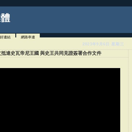
媒體
好連結
網路串連
2023年9月6日 星期三
抵達史瓦帝尼王國 與史王共同見證簽署合作文件