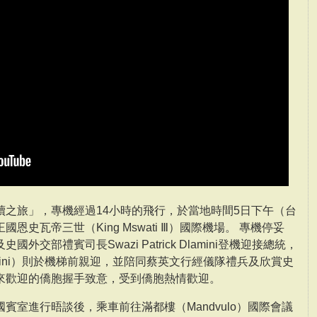
續之旅」，專機經過14小時的飛行，於當地時間5日下午（台
史瓦帝三世（King Mswati Ⅲ）國際機場。 專機停妥
交部禮賓司長Swazi Patrick Dlamini登機迎接總統，
lamini）則於機梯前親迎，並陪同蔡英文行經儀隊禮兵及欣賞史
來歡迎的僑胞握手致意，受到僑胞熱情歡迎。
賓室進行晤談後，乘車前往滿都樓（Mandvulo）國際會議