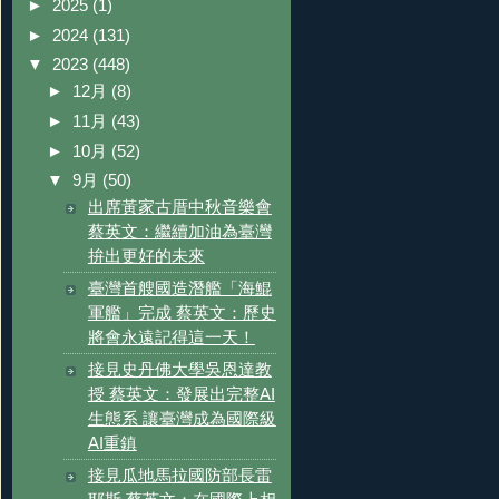
►
2025
(1)
►
2024
(131)
▼
2023
(448)
►
12月
(8)
►
11月
(43)
►
10月
(52)
▼
9月
(50)
出席黃家古厝中秋音樂會
蔡英文：繼續加油為臺灣
拚出更好的未來
臺灣首艘國造潛艦「海鯤
軍艦」完成 蔡英文：歷史
將會永遠記得這一天！
接見史丹佛大學吳恩達教
授 蔡英文：發展出完整AI
生態系 讓臺灣成為國際級
AI重鎮
接見瓜地馬拉國防部長雷