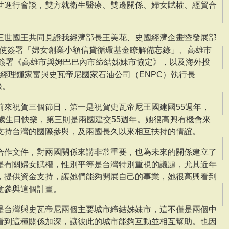
世進行會談，雙方就衛生醫療、雙邊關係、婦女賦權、經貿合
三世國王共同見證我經濟部長王美花、史國經濟企畫暨發展部
兩國大使簽署「婦女創業小額信貸循環基金瞭解備忘錄」、高雄市
mbe簽署《高雄市與姆巴巴內市締結姊妹市協定》，以及海外投
總經理鍾家富與史瓦帝尼國家石油公司（ENPC）執行長
忘錄。
前來祝賀三個節日，第一是祝賀史瓦帝尼王國建國55週年，
歲生日快樂，第三則是兩國建交55週年。她很高興有機會來
支持台灣的國際參與，及兩國長久以來相互扶持的情誼。
合作文件，對兩國關係來講非常重要，也為未來的關係建立了
是有關婦女賦權，性別平等是台灣特別重視的議題，尤其近年
，提供資金支持，讓她們能夠開展自己的事業，她很高興看到
意參與這個計畫。
是台灣與史瓦帝尼兩個主要城市締結姊妹市，這不僅是兩個中
看到這種關係加深，讓彼此的城市能夠互動並相互幫助。也因