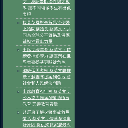
文：感謝老師適性揚才教
學 讓不同領域學生有出色
表現
接見英國對臺貿易特使暨
上議院副議長 蔡英文：共
同為全球公平貿易及供應
鏈韌性貢獻力量
出席世總年會 蔡英文：持
續發揮影響力 讓臺灣在世
界舞臺扮演更關鍵角色
總統盃黑客松 蔡英文盼推
廣卓越團隊提案到各地 替
社會和人民解決問題
出席教育AI年會 蔡英文：
公私協力推廣AI輔助語言
教育 完善教育資源
赴屏東了解火警事故救災
情形 蔡英文：儘速釐清事
發原因 提供殉職家屬最即