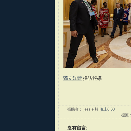
獨立媒體
採訪報導
張貼者：
jessie
於
晚上8:30
標籤
沒有留言: