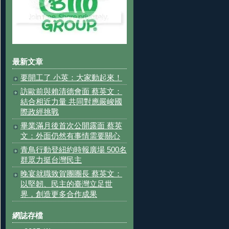
最新文章
要開工了 小英：大家動起來！
訪歐前與賴清德會面 蔡英文：
結合相近力量 共同對應嚴峻國
際政經挑戰
畢業滿月後首次公開露面 蔡英
文：外面仍然有事情需要關心
青鳥行動登紐約時報廣場 500名
群眾力挺台灣民主
晚宴就職致賀團團長 蔡英文：
以堅韌、民主的臺灣立足世
界，創造更多合作成果
網誌存檔