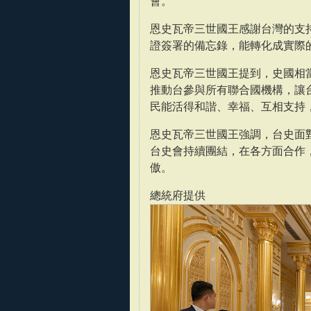
會。
恩史瓦帝三世國王感謝台灣的支
證簽署的備忘錄，能轉化成實際
恩史瓦帝三世國王提到，史國相
推動台參與所有聯合國機構，讓
民能活得和諧、幸福、互相支持
恩史瓦帝三世國王強調，台史面
台史會持續團結，在各方面合作
傲。
總統府提供