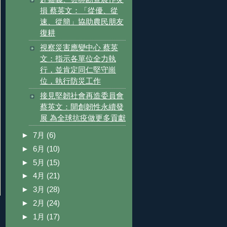
損 蔡英文：「從優、從
速、從簡」協助農民朋友
復耕
視察災害應變中心 蔡英
文：指示各單位全力執
行，並肯定同仁堅守崗
位，執行防災工作
接見堅韌社會再造委員會
蔡英文：開創韌性永續發
展 為全球抗疫做更多貢獻
►
7月
(6)
►
6月
(10)
►
5月
(15)
►
4月
(21)
►
3月
(28)
►
2月
(24)
►
1月
(17)