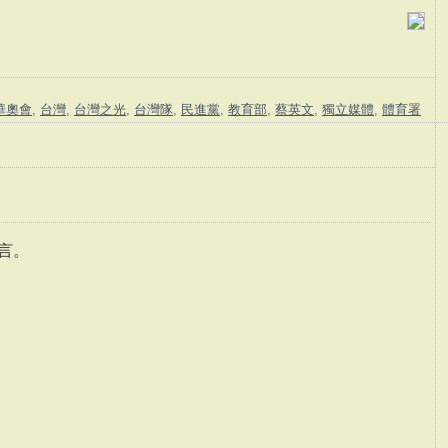
華奧會
,
台灣
,
台灣之光
,
台灣隊
,
民進黨
,
教育部
,
蔡英文
,
獨立媒體
,
體育署
言。