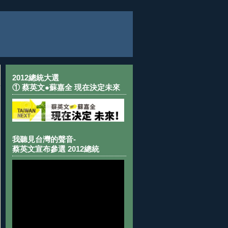
2012總統大選
① 蔡英文●蘇嘉全 現在決定未來
我聽見台灣的聲音-
蔡英文宣布參選 2012總統