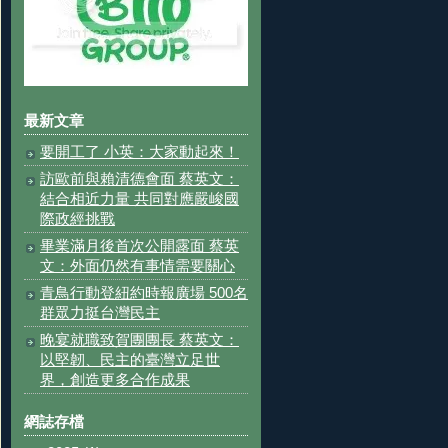
最新文章
要開工了 小英：大家動起來！
訪歐前與賴清德會面 蔡英文：
結合相近力量 共同對應嚴峻國
際政經挑戰
畢業滿月後首次公開露面 蔡英
文：外面仍然有事情需要關心
青鳥行動登紐約時報廣場 500名
群眾力挺台灣民主
晚宴就職致賀團團長 蔡英文：
以堅韌、民主的臺灣立足世
界，創造更多合作成果
網誌存檔