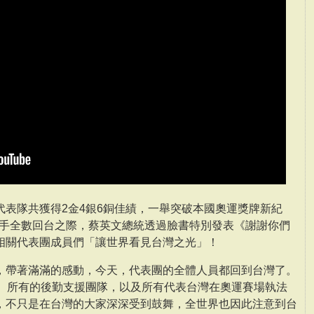
代表隊共獲得2金4銀6銅佳績，一舉突破本國奧運獎牌新紀
選手全數回台之際，蔡英文總統透過臉書特別發表《謝謝你們
相關代表團成員們「讓世界看見台灣之光」！
，帶著滿滿的感動，今天，代表團的全體人員都回到台灣了。
練、所有的後勤支援團隊，以及所有代表台灣在奧運賽場執法
，不只是在台灣的大家深深受到鼓舞，全世界也因此注意到台