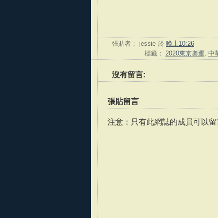
張貼者：
jessie
於
晚上10:26
標籤：
2020東京奧運
,
中
沒有留言:
張貼留言
注意：只有此網誌的成員可以留