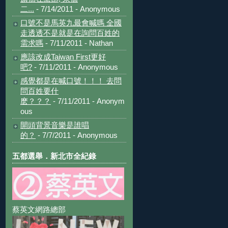
二...
- 7/14/2011
- Anonymous
口號不是馬英九最會喊嗎 全國
走透透不是就是在詢問百姓的
需求嗎
- 7/11/2011
- Nathan
應該改成Taiwan First更好
吧?
- 7/11/2011
- Anonymous
感覺都是在喊口號！！！ 去問
問百姓要什
麽？？？
- 7/11/2011
- Anonym
ous
開頭背景音樂是誰唱
的？
- 7/7/2011
- Anonymous
五都選舉．新北市全紀錄
蔡英文網路總部