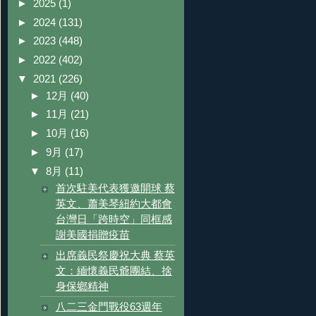
►
2025
(1)
►
2024
(131)
►
2023
(448)
►
2022
(402)
▼
2021
(226)
►
12月
(40)
►
11月
(21)
►
10月
(16)
►
9月
(17)
▼
8月
(11)
首次駐美代表獲邀開球 蔡
英文、蕭美琴紐約大都會
台灣日「跨時空」同框感
謝美國捐贈疫苗
出席義民祭慶祝大典 蔡英
文：緬懷義民爺團結、捨
身保鄉精神
八二三金門戰役63週年