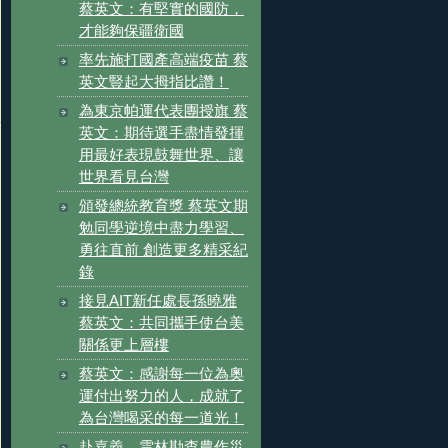
蔡英文：有堅實的國防，
才能夠保疆衛國
率先施打國產高端疫苗 蔡
英文豎起大拇指比讚！
為東京帕運代表團授旗 蔡
英文：期待選手盡情發揮
用最好表現鼓舞世界、讓
世界看見台灣
頒發總統教育獎 蔡英文期
勉同學逆境中盡力學習、
勇往直前 創造更多精采紀
錄
接見AIT新任處長孫曉雅
蔡英文：共同攜手使台美
關係更上層樓
蔡英文：感謝每一位為奧
運付出努力的人，成就了
為台灣喝采的每一道光！
赴嘉義、雲林勘查農作災