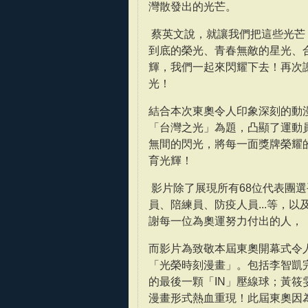
灣散發出的光芒。
蔡英文說，就讓我們把這些光芒
到底的榮光、青春無敵的星光、
輝，我們一起來閃耀下去！再次
光！
結合本次東奧令人印象深刻的動
「台灣之光」為題，凸顯了運動
無間的閃光，將每一面獎牌榮耀
育光輝！
影片除了展現所有68位代表團
員、陪練員、防疫人員...等，
謝每一位為奧運努力付出的人，
而影片為致敬本屆東奧開幕式令
「光榮時刻漫畫」。包括李智凱
的最後一顆「IN」壓線球；黃筱
漫畫形式熱血重現！此屆東奧因