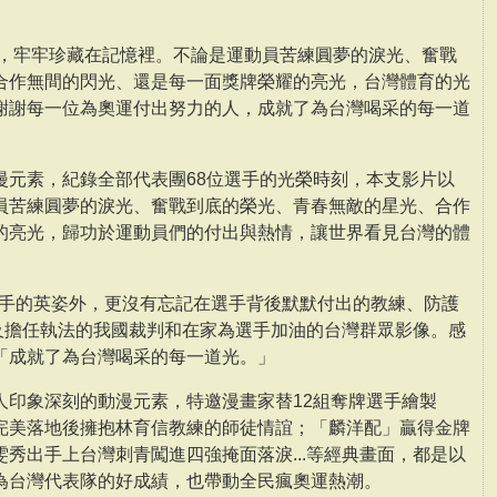
，牢牢珍藏在記憶裡。不論是運動員苦練圓夢的淚光、奮戰
合作無間的閃光、還是每一面獎牌榮耀的亮光，台灣體育的光
謝謝每一位為奧運付出努力的人，成就了為台灣喝采的每一道
漫元素，紀錄全部代表團68位選手的光榮時刻，本支影片以
員苦練圓夢的淚光、奮戰到底的榮光、青春無敵的星光、合作
的亮光，歸功於運動員們的付出與熱情，讓世界看見台灣的體
選手的英姿外，更沒有忘記在選手背後默默付出的教練、防護
以及擔任執法的我國裁判和在家為選手加油的台灣群眾影像。感
「成就了為台灣喝采的每一道光。」
人印象深刻的動漫元素，特邀漫畫家替12組奪牌選手繪製
完美落地後擁抱林育信教練的師徒情誼；「麟洋配」贏得金牌
雯秀出手上台灣刺青闖進四強掩面落淚...等經典畫面，都是以
為台灣代表隊的好成績，也帶動全民瘋奧運熱潮。